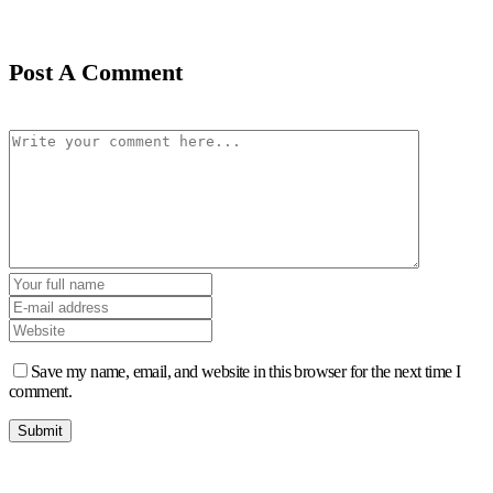
Post A Comment
Save my name, email, and website in this browser for the next time I
comment.