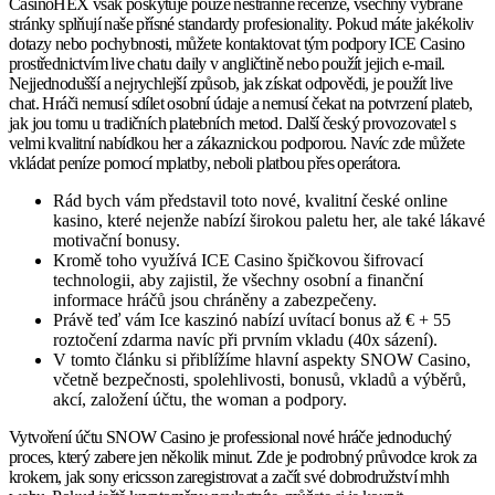
CasinoHEX však poskytuje pouze nestranné recenze, všechny vybrané
stránky splňují naše přísné standardy profesionality. Pokud máte jakékoliv
dotazy nebo pochybnosti, můžete kontaktovat tým podpory ICE Casino
prostřednictvím live chatu daily v angličtině nebo použít jejich e-mail.
Nejjednodušší a nejrychlejší způsob, jak získat odpovědi, je použít live
chat. Hráči nemusí sdílet osobní údaje a nemusí čekat na potvrzení plateb,
jak jou tomu u tradičních platebních metod. Další český provozovatel s
velmi kvalitní nabídkou her a zákaznickou podporou. Navíc zde můžete
vkládat peníze pomocí mplatby, neboli platbou přes operátora.
Rád bych vám představil toto nové, kvalitní české online
kasino, které nejenže nabízí širokou paletu her, ale také lákavé
motivační bonusy.
Kromě toho využívá ICE Casino špičkovou šifrovací
technologii, aby zajistil, že všechny osobní a finanční
informace hráčů jsou chráněny a zabezpečeny.
Právě teď vám Ice kaszinó nabízí uvítací bonus až € + 55
roztočení zdarma navíc při prvním vkladu (40x sázení).
V tomto článku si přiblížíme hlavní aspekty SNOW Casino,
včetně bezpečnosti, spolehlivosti, bonusů, vkladů a výběrů,
akcí, založení účtu, the woman a podpory.
Vytvoření účtu SNOW Casino je professional nové hráče jednoduchý
proces, který zabere jen několik minut. Zde je podrobný průvodce krok za
krokem, jak sony ericsson zaregistrovat a začít své dobrodružství mhh