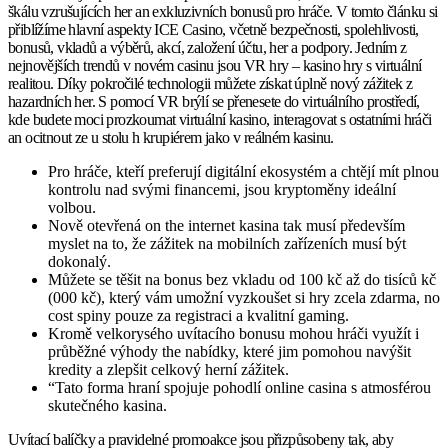
škálu vzrušujících her an exkluzivních bonusů pro hráče. V tomto článku si
přiblížíme hlavní aspekty ICE Casino, včetně bezpečnosti, spolehlivosti,
bonusů, vkladů a výběrů, akcí, založení účtu, her a podpory. Jedním z
nejnovějších trendů v novém casinu jsou VR hry – kasino hry s virtuální
realitou. Díky pokročilé technologii můžete získat úplně nový zážitek z
hazardních her. S pomocí VR brýlí se přenesete do virtuálního prostředí,
kde budete moci prozkoumat virtuální kasino, interagovat s ostatními hráči
an ocitnout ze u stolu h krupiérem jako v reálném kasinu.
Pro hráče, kteří preferují digitální ekosystém a chtějí mít plnou
kontrolu nad svými financemi, jsou kryptoměny ideální
volbou.
Nově otevřená on the internet kasina tak musí především
myslet na to, že zážitek na mobilních zařízeních musí být
dokonalý.
Můžete se těšit na bonus bez vkladu od 100 kč až do tisíců kč
(000 kč), který vám umožní vyzkoušet si hry zcela zdarma, no
cost spiny pouze za registraci a kvalitní gaming.
Kromě velkorysého uvítacího bonusu mohou hráči využít i
průběžné výhody the nabídky, které jim pomohou navýšit
kredity a zlepšit celkový herní zážitek.
“Tato forma hraní spojuje pohodlí online casina s atmosférou
skutečného kasina.
Uvítací balíčky a pravidelné promoakce jsou přizpůsobeny tak, aby