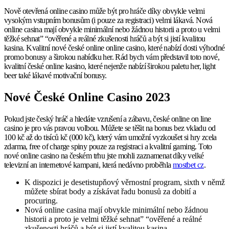
Nově otevřená online casino může být pro hráče díky obvykle velmi
vysokým vstupním bonusům (i pouze za registraci) velmi lákavá. Nová
online casina mají obvykle minimální nebo žádnou historii a proto u velmi
těžké sehnat” “ověřené a reálné zkušenosti hráčů a být si jistí kvalitou
kasina. Kvalitní nové české online online casino, které nabízí dosti výhodné
promo bonusy a širokou nabídku her. Rád bych vám představil toto nové,
kvalitní české online kasino, které nejenže nabízí širokou paletu her, light
beer také lákavé motivační bonusy.
Nové České Online Casino 2023
Pokud jste český hráč a hledáte vzrušení a zábavu, české online on line
casino je pro vás pravou volbou. Můžete se těšit na bonus bez vkladu od
100 kč až do tisíců kč (000 kč), který vám umožní vyzkoušet si hry zcela
zdarma, free of charge spiny pouze za registraci a kvalitní gaming. Toto
nové online casino na českém trhu jste mohli zaznamenat díky velké
televizní an internetové kampani, která nedávno proběhla
mostbet cz
.
K dispozici je desetistupňový věrnostní program, sixth v němž
můžete sbírat body a získávat řadu bonusů za dobití a
procuring.
Nová online casina mají obvykle minimální nebo žádnou
historii a proto je velmi těžké sehnat” “ověřené a reálné
zkušenosti hráčů a být si jistí kvalitou kasina.