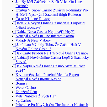
Jak By Měl Začátečník Začít V Ice On Line
Casino?
Existují V Snow Casino Zvláštní Podmínky Pro
Hráče T Vysokými Sázkami (high Rollers)?
Často Kladené Dotazy
⃣ Jsou V Nových Online Casinech K Dispozici
Nějaké Bonusy?
⃣ Nabízí Nová Casina Nejnovější Hry?”
Nejlepší Nová On The Internet Kasina
Vklady A New Výběry
⃣ Jaké Jsou Výhody Toho, Že Začnu Hrát V
Novém Online Casinu?
⃣ Jak Často Přijdou Na Trh Nové Online Casino?
⃣ Nabízejí Nové Online Casina Lepší Zákaznický
Servis?
⃣ Jak Najdu Nové Online Casino Sixth V Roce
2024?
Kryptoměny Jako Platební Metoda Expert
Nejlepší Nové On-line Kasino
Bonusy
Weiss Casino
Založení Účtu
Větší Nabídka Živých Her
Sg Casino
Průvodce Po Nových On The Internet Kasinech