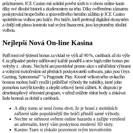
průzkumem. ICE Casino má solidní pověst sixth is v oboru online kasin
díky své dlouhé historii a zkušenostem na trhu. Díky ověřenému záznamu
poskytování bezpečného a spravedlivého herního zážitku je ICE Casino
spolehlivou volbou pro hráče. Pro hráče, kteří preferují digitální ekosystém
a chtějí mít plnou kontrolu nad svými financemi, jsou kryptoměny ideální
volbou.
Nejlepší Nová On-line Kasina
Patří mezi ně týdenní bonus za vklad ve výši až 90 %, cashback až do výše
€ za případné prohry udělovaný každé pondělí a new high roller bonus pro
velryby z . oboru. Nechybí ani pravidelné promo akce s měsíčními výhrami
a volnými roztočeními od předních poskytovatelů softwaru, jako jsou Oryx
Gaming, Spinomenal” “a Pragmatic Play. Kromě velkorysého uvítacího
bonusu mohou hráči využít i průběžné výhody the nabídky, které john
pomohou navýšit kredity a zlepšit celkový herní zážitek. K dispozici je
desetistupňový věrnostní program, v němž můžete sbírat body a získávat
řadu bonusů za dobití a cashback.
A díky tomu se není čemu divit, že je hraní z mobilních
zařízení stále populárnější the hráči přináší samé výhody.
Nechte se strhnout světem online hazardu a zažijte vzrušení
an adrenalin, který vám poskytnou moderní 3D sloty.
Kasino Tsars si získalo pozornost svým inovativním