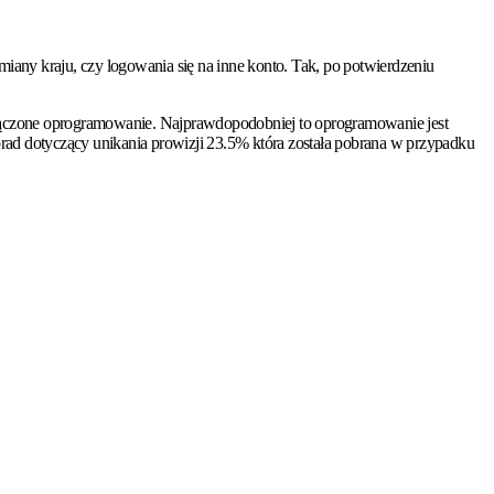
any kraju, czy logowania się na inne konto. Tak, po potwierdzeniu
ołączone oprogramowanie. Najprawdopodobniej to oprogramowanie jest
orad dotyczący unikania prowizji 23.5% która została pobrana w przypadku