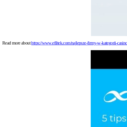
Read more about
https://www.efiltek.com/najlepsze-firmy-w-kategorii-casino-