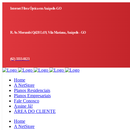
Internet Fibra Óptica em Anápolis-GO
R. Av. Morumbi Qd28 Lt19, Vila Mariana, Anápolis - GO
(62) 3333-0123
Home
A NetStore
Planos Residenciais
Planos Empresariais
Fale Conosco
Assine Já!
ÁREA DO CLIENTE
Home
A NetStore