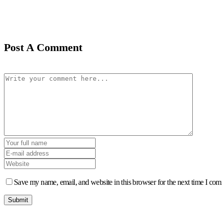
Post A Comment
Save my name, email, and website in this browser for the next time I co