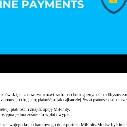
 klientów dzięki najnowszym rozwiązaniom technologicznym. Chcielibyśmy zaz
 bonusu, obsługuje tę płatność, to jak najbardziej. Świat płatności online p
kcji płatności i znajdź opcję MiFinity.
dostępna jednocześnie do wpłat i wypłat.
i ze swojego konta bankowego do e-portfela MiFinity.Musisz być imi