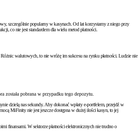
owy, szczególnie popularny w kasynach. Od lat korzystamy z niego przy
kcji, co nie jest standardem dla wielu metod płatności.
Różnic walutowych, to nie wróżę im sukcesu na rynku płatności. Ludzie nie
óra została pobrana w przypadku tego depozytu.
synie dzielą nas sekundy. Aby dokonać wpłaty e-portfelem, przejdź w
ocą MiFinity nie jest jeszcze dostępna w dużej ilości kasyn, to jej
i finansami. W sektorze płatności elektronicznych nie trudno o