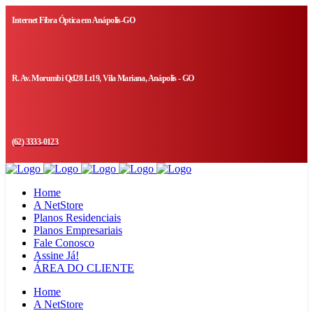
Internet Fibra Óptica em Anápolis-GO
R. Av. Morumbi Qd28 Lt19, Vila Mariana, Anápolis - GO
(62) 3333-0123
Home
A NetStore
Planos Residenciais
Planos Empresariais
Fale Conosco
Assine Já!
ÁREA DO CLIENTE
Home
A NetStore