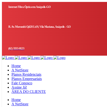
Internet Fibra Óptica em Anápolis-GO
R. Av. Morumbi Qd28 Lt19, Vila Mariana, Anápolis - GO
(62) 3333-0123
Home
A NetStore
Planos Residenciais
Planos Empresariais
Fale Conosco
Assine Já!
ÁREA DO CLIENTE
Home
A NetStore