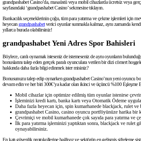
grandpashabet Casino’da, masaüstü veya mobil cihazlarda ücretsiz veya gerçe
sayfasındaki ‘grandpashabet Casino’ sekmesine tıklayın.
Bankacılık seçeneklerinin çoğu, tüm para yatırma ve çekme işlemleri için mevcu
heyecan
grandpashabet
verici oyunlar sunmakla kalmaz, aynı zamanda kendin
yıllarca burada olabilirsiniz!
grandpashabet Yeni Adres Spor Bahisleri
Böylece, canlı oynamak isteseniz de istemeseniz de aynı oyunların bulunduğu
bonuslarını talep eden gerçek paralı oyunculara verilen bir dizi cömert hoşgel
hakkında daha fazla bilgi edinmek ister misiniz?
Bonusunuzu talep edip oynarken grandpashabet Casino’nun yeni oyuncu bonus
devam edin ve her biri 300€’ya kadar olan ikinci ve üçüncü %100 Eşleşme
Mobil cihazlar için optimize edilmiş tüm oyunlar istenirse çevri
İşleminizi kredi kartı, banka kartı veya Otomatik Ödeme uygul
Daha fazla heyecan için, spin kumarhanede blackjack, rulet ve 
grandpashabet Casino, casino oyuncu portföyünüze harika bir ka
Çevrimiçi ve mobil kumarhanede çok sayıda para yatırma ve çek
İlk para yatırma işleminizi yaptıktan sonra, blackjack ve rulet 
oynayabilirsiniz.
En katı güvenlik protokollerine bağlıyız ve sektörün en gelişmiş şifreleme s