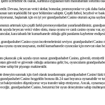
işlem ücretlerine ek olarak, kartınıza uygulanan tüm masraflardan sorumlu olaca
rdir. Devasa, heyecan verici slotlar, bonuslar, promosyonlar ve çok daha fazla
n tam teşekküllü bir spor bölümüne sahiptir. Çeşitli futbol, beyzbol ve basket
eniyorsanız, başlamak için en iyi yer grandpashabet Casino oturum açma sayfası
ınızı artırmak için çeşitli farklı promosyonlardan yararlanabilirsiniz. grand
 sayıda heyecan verici video slotu, masa oyunu ve canlı casino oyunu var, ay
yuncular, kara tabanlı bir kumarhanede olduğu gibi paralarını kaybetme endişe
 grandpashabet Casino oyun incelemelerimizi seviyor. grandpashabet Casino ma
 masa oyunu oyuncusuysanız, mobil kumarhanede oyuncular için mevcut olan heye
ı çıkaracak çok sayıda oyun sunar. grandpashabet Casino, güvenli, emniyetli ve
ahıstan güvenli ve güvende olduğu anlamına gelir; bu, oyuncuların grandpashabet
esine sahip bir piyango makinesidir.
r deneyim sunmak için özel olarak tasarlanmıştır. grandpashabet Casino’daki t
k grandpashabet Casino hoşgeldin bonusu ilk 24 saat boyunca oynanabilir ve tutar
ut bakiyenizden düşmüyoruz veya transfer talep etmiyoruz. Ancak, oynamaya 
eyeceğiz. grandpashabet Casino, benzersiz bir oyun deneyimine sahip muhteşem