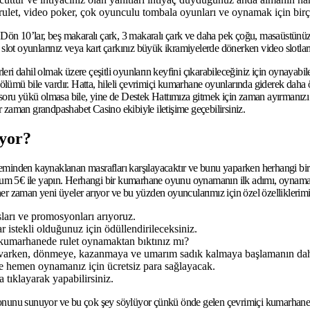
 rulet, video poker, çok oyunculu tombala oyunları ve oynamak için bir
eri Dön 10’lar, beş makaralı çark, 3 makaralı çark ve daha pek çoğu, masaüst
 slot oyunlarınız veya kart çarkınız büyük ikramiyelerde dönerken video slotla
eri dahil olmak üzere çeşitli oyunların keyfini çıkarabileceğiniz için oynayab
mü bile vardır. Hatta, hileli çevrimiçi kumarhane oyunlarında giderek daha öne
 soru yükü olmasa bile, yine de Destek Hattımıza gitmek için zaman ayırmanızı 
 zaman grandpashabet Casino ekibiyle iletişime geçebilirsiniz.
yor?
inden kaynaklanan masrafları karşılayacaktır ve bunu yaparken herhangi bir işl
nimum 5€ ile yapın. Herhangi bir kumarhane oyunu oynamanın ilk adımı, oynama
er zaman yeni üyeler arıyor ve bu yüzden oyuncularımız için özel özelliklerimi
arı ve promosyonları arıyoruz.
stekli olduğunuz için ödüllendirileceksiniz.
a kumarhanede rulet oynamaktan bıktınız mı?
 varken, dönmeye, kazanmaya ve umarım sadık kalmaya başlamanın daha
e hemen oynamanız için ücretsiz para sağlayacak.
tıklayarak yapabilirsiniz.
yonunu sunuyor ve bu çok şey söylüyor çünkü önde gelen çevrimiçi kumarhaneler