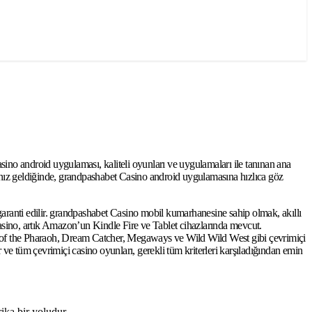
no android uygulaması, kaliteli oyunları ve uygulamaları ile tanınan ana
nınız geldiğinde, grandpashabet Casino android uygulamasına hızlıca göz
i garanti edilir. grandpashabet Casino mobil kumarhanesine sahip olmak, akıllı
sino, artık Amazon’un Kindle Fire ve Tablet cihazlarında mevcut.
nes of the Pharaoh, Dream Catcher, Megaways ve Wild Wild West gibi çevrimiçi
e tüm çevrimiçi casino oyunları, gerekli tüm kriterleri karşıladığından emin
ika bir yoludur.