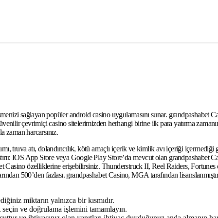
menizi sağlayan popüler android casino uygulamasını sunar. grandpashabet Casi
Güvenilir çevrimiçi casino sitelerimizden herhangi birine ilk para yatırma zama
a zaman harcarsınız.
ı, truva atı, dolandırıcılık, kötü amaçlı içerik ve kimlik avı içeriği içermediğ
tırır. IOS App Store veya Google Play Store’da mevcut olan grandpashabet Ca
 Casino özelliklerine erişebilirsiniz. Thunderstruck II, Reel Raiders, Fortu
arından 500’den fazlası. grandpashabet Casino, MGA tarafından lisanslanmıştır v
iniz miktarın yalnızca bir kısmıdır.
t seçin ve doğrulama işlemini tamamlayın.
tur ve ihtiyacınız olan yanıtları ihtiyaç duyduğunuz anda almanın har