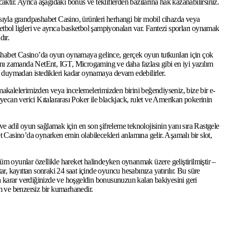
ktır. Ayrıca aşağıdaki bonus ve tekliflerden bazılarına hak kazanabilirsiniz.
sıyla grandpashabet Casino, ürünleri herhangi bir mobil cihazda veya
bol ligleri ve ayrıca basketbol şampiyonaları var. Fantezi sporları oynamak
dır.
pashabet Casino’da oyun oynamaya gelince, gerçek oyun tutkunları için çok
nı zamanda NetEnt, IGT, Microgaming ve daha fazlası gibi en iyi yazılım
si duymadan istedikleri kadar oynamaya devam edebilirler.
kalelerimizden veya incelemelerimizden birini beğendiyseniz, bize bir e-
can verici Kıtalararası Poker ile blackjack, rulet ve Amerikan pokerinin
 adil oyun sağlamak için en son şifreleme teknolojisinin yanı sıra Rastgele
 Casino’da oynarken emin olabilecekleri anlamına gelir. Aşamalı bir slot,
üm oyunlar özellikle hareket halindeyken oynanmak üzere geliştirilmiştir –
, kayıttan sonraki 24 saat içinde oyuncu hesabınıza yatırılır. Bu süre
karar verdiğinizde ve hoşgeldin bonusunuzun kalan bakiyesini geri
 ve benzersiz bir kumarhanedir.