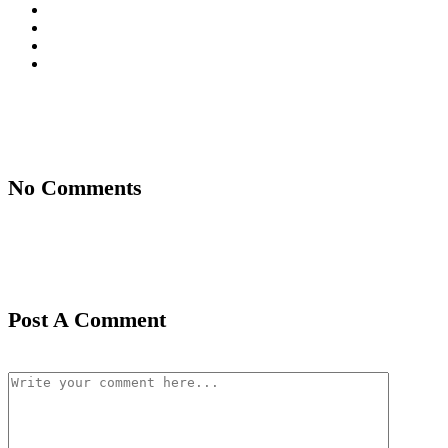
No Comments
Post A Comment