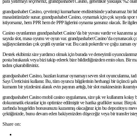
para yatırmayı seçerseniz, grandpashabet Casino, genellikle yaklaşık %2 olan 
grandpashabet Casino, çevrimiçi kumarhane endüstrisinde yadsınamaz bir lide
masaüstünüzde sunar. grandpashabet Casino, oynamak için çok sayıda spor suna
istiyorsanız, hem PPR hem de PPP liglerini oynama şansınız olacak. Ile ilgil
Casino oyunlarının grandpashabet Casino’da bir yuvası vardır ve kazanma şans
sayıda slot, masa oyunu ve oyun var. grandpashabet Casino’da oynanacak çok
sağlayıcılarından çok çeşitli oyunlar var. Bu canlı pokerdir ve çoğu zaman o
Destek ekibimiz size yardımcı olmak için burada ve deneyimli oyuncularımız
posta bırakarak veya bizi takip ederek bize bildirdiğinizden emin olun. Bir
tadını çıkarabilirsiniz.
grandpashabet Casino, bazıları kumar oynamayı seven slot oyuncularına, tadın
Sayı Üreticisini kullanır. Bu, tüm oyuncu bilgilerinin herhangi bir üçüncü ş
kumarın bir yüzdesini alarak evin payının arttığı, bir slot makinesinin ikramiy
grandpashabet Casino mobil casino uygulaması, size şık ve kullanımı kolay bi
dokunmatik ekranlar için optimize edilmiştir ve harika grafikler sunar. Birço
zarfında hoşgeldin bonusunuzu kazanmış olacağınız için bu depozitoyu mevc
çektiğinizde, bunu devam eden bakiyenizden düşeceğiz veya bir transfer ist
Share on: