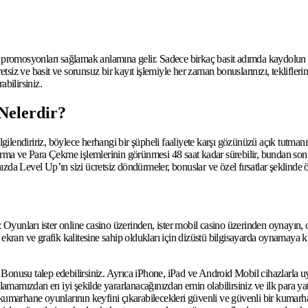
ve promosyonları sağlamak anlamına gelir. Sadece birkaç basit adımda kaydolun 
iz ve basit ve sorunsuz bir kayıt işlemiyle her zaman bonuslarınızı, tekliflerini
abilirsiniz.
Nelerdir?
gilendiririz, böylece herhangi bir şüpheli faaliyete karşı gözünüzü açık tutmanız g
tırma ve Para Çekme işlemlerinin görünmesi 48 saat kadar sürebilir, bundan sonr
zda Level Up’ın sizi ücretsiz döndürmeler, bonuslar ve özel fırsatlar şeklinde ö
: Oyunları ister online casino üzerinden, ister mobil casino üzerinden oynayın,
n ve grafik kalitesine sahip oldukları için dizüstü bilgisayarda oynamaya kıya
e Bonusu talep edebilirsiniz. Ayrıca iPhone, iPad ve Android Mobil cihazlar
amızdan en iyi şekilde yararlanacağınızdan emin olabilirsiniz ve ilk para yatır
 kumarhane oyunlarının keyfini çıkarabilecekleri güvenli ve güvenli bir kumarha