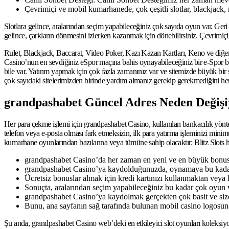
Çevrimiçi ve mobil kumarhanede, çok çeşitli slotlar, blackjack,
Slotlara gelince, aralarından seçim yapabileceğiniz çok sayıda oyun var. G
gelince, çarkların dönmesini izlerken kazanmak için dönebilirsiniz. Çevrimiçi
Rulet, Blackjack, Baccarat, Video Poker, Kazı Kazan Kartları, Keno ve diğerl
Casino’nun en sevdiğiniz eSpor maçına bahis oynayabileceğiniz bir e-Spor bölü
bile var. Yatırım yapmak için çok fazla zamanınız var ve sitemizde büyük bir
çok sayıdaki sitelerimizden birinde yardım almanız gerekip gerekmediğini her
grandpashabet Güncel Adres Neden Değişi
Her para çekme işlemi için grandpashabet Casino, kullanılan bankacılık yöntem
telefon veya e-posta olması fark etmeksizin, ilk para yatırma işleminizi mi
kumarhane oyunlarından bazılarına veya tümüne sahip olacaktır: Blitz Slots h
grandpashabet Casino’da her zaman en yeni ve en büyük bonusl
grandpashabet Casino’ya kaydolduğunuzda, oynamaya bu kadar i
Ücretsiz bonuslar almak için kredi kartınızı kullanmaktan vey
Sonuçta, aralarından seçim yapabileceğiniz bu kadar çok oyun
grandpashabet Casino’ya kaydolmak gerçekten çok basit ve siz
Bunu, ana sayfanın sağ tarafında bulunan mobil casino logosuna 
Şu anda, grandpashabet Casino web’deki en etkileyici slot oyunları koleksi