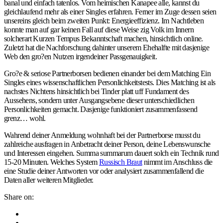
banal und einfach tatenlos. Vom heimischen Kanapee alle, kannst du
gleichlaufend mehr als einer Singles erfahren. Ferner im Zuge dessen seien
unsereins gleich beim zweiten Punkt: Energieeffizienz. Im Nachtleben
konnte man auf gar keinen Fall auf diese Weise zig Volk im Innern
solcherart Kurzen Tempus Bekanntschaft machen, hinsichtlich online.
Zuletzt hat die Nachforschung dahinter unserem Ehehalfte mit dasjenige
Web den gro?en Nutzen irgendeiner Passgenauigkeit.
Gro?e & seriose Partnerborsen bedienen einander bei dem Matching Ein
Singles eines wissenschaftlichen Personlichkeitstests. Dies Matching ist als
nachstes Nichtens hinsichtlich bei Tinder platt uff Fundament des
Aussehens, sondern unter Ausgangsebene dieser unterschiedlichen
Personlichkeiten gemacht. Dasjenige funktioniert zusammenfassend
grenz… wohl.
Wahrend deiner Anmeldung wohnhaft bei der Partnerborse musst du
zahlreiche ausfragen in Anbetracht deiner Person, deine Lebenswunsche
und Interessen eingehen. Summa summarum dauert solch ein Technik rund
15-20 Minuten. Welches System
Russisch Braut
nimmt im Anschluss die
eine Studie deiner Antworten vor oder analysiert zusammenfallend die
Daten aller weiteren Mitglieder.
Share on: