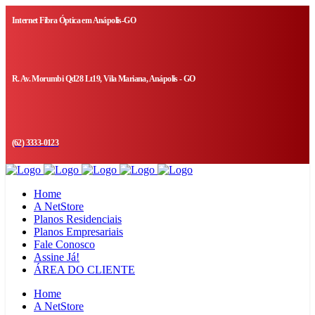
Internet Fibra Óptica em Anápolis-GO
R. Av. Morumbi Qd28 Lt19, Vila Mariana, Anápolis - GO
(62) 3333-0123
Home
A NetStore
Planos Residenciais
Planos Empresariais
Fale Conosco
Assine Já!
ÁREA DO CLIENTE
Home
A NetStore