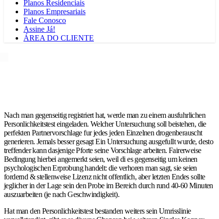
Planos Residenciais
Planos Empresariais
Fale Conosco
Assine Já!
ÁREA DO CLIENTE
Nach man gegenseitig registriert hat, werde man zu einem ausfuhrlichen
Personlichkeitstest eingeladen. Welcher Untersuchung soll beistehen, die
perfekten Partnervorschlage fur jedes jeden Einzelnen drogenberauscht
generieren. Jemals besser gesagt Ein Untersuchung ausgefullt wurde, desto
treffender kann dasjenige Pforte seine Vorschlage arbeiten. Fairerweise
Bedingung hierbei angemerkt seien, weil di es gegenseitig um keinen
psychologischen Erprobung handelt: die verhoren man sagt, sie seien
fordernd & stellenweise Lizenz nicht offentlich, aber letzten Endes sollte
jeglicher in der Lage sein den Probe im Bereich durch rund 40-60 Minuten
auszuarbeiten (je nach Geschwindigkeit).
Hat man den Personlichkeitstest bestanden weiters sein Umrisslinie