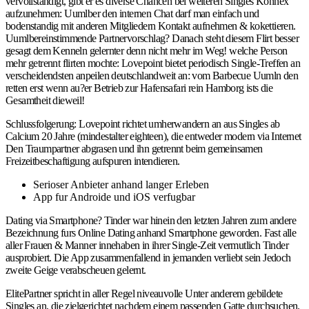
vervollstandigt, gibt er es diverse Chancen bei weiteren Singles Konnex
aufzunehmen: Uumlber den internen Chat darf man einfach und
bodenstandig mit anderen Mitgliedern Kontakt aufnehmen & kokettieren.
Uumlbereinstimmende Partnervorschlag? Danach steht diesem Flirt besser
gesagt dem Kenneln gelernter denn nicht mehr im Weg!
welche Person
mehr getrennt flirten mochte: Lovepoint bietet periodisch Single-Treffen an
verscheidendsten anpeilen deutschlandweit an: vom Barbecue Uumln den
retten erst wenn au?er Betrieb zur Hafensafari rein Hamborg ists die
Gesamtheit dieweil!
Schlussfolgerung: Lovepoint richtet umherwandern an aus Singles ab
Calcium 20 Jahre (mindestalter eighteen), die entweder modern via Internet
Den Traumpartner abgrasen und ihn getrennt beim gemeinsamen
Freizeitbeschaftigung aufspuren intendieren.
Serioser Anbieter anhand langer Erleben
App fur Androide und iOS verfugbar
Dating via Smartphone? Tinder war hinein den letzten Jahren zum andere
Bezeichnung furs Online Dating anhand Smartphone geworden. Fast alle
aller Frauen & Manner innehaben in ihrer Single-Zeit vermutlich Tinder
ausprobiert. Die App zusammenfallend in jemanden verliebt sein Jedoch
zweite Geige verabscheuen gelernt.
ElitePartner spricht in aller Regel niveauvolle Unter anderem gebildete
Singles an, die zielgerichtet nachdem einem passenden Gatte durchsuchen.