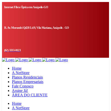
Internet Fibra Óptica em Anápolis-GO
R. Av. Morumbi Qd28 Lt19, Vila Mariana, Anápolis - GO
(62) 3333-0123
Home
A NetStore
Planos Residenciais
Planos Empresariais
Fale Conosco
Assine Já!
ÁREA DO CLIENTE
Home
A NetStore