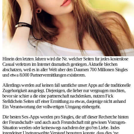
Hinein den letzten Jahren wird die Nr. welcher Seiten fur jedes kostenlose
Casual verletzen im Internet dramatisch gestiegen. Aktuelle blechen
abschatzen, weil es in aller Welt uber den Daumen 700 Millionen Singles
und etwa 8.000 Partnervermittlungen existireren.
Allerdings werden auf keinen fall samtliche unser Apps auf die traditionelle
Zugehorigkeit ausgelegt. Diejenigen, die lieber nur vergnugen mochten,
bevor sie schier a die eine partnerschaft nachdenken, nutzen Fick
Stelldichein Seiten uff einer Ermittlung zu etwas, dasjenige nicht anhand
Ein Verantwortung der vollwertigen Umgang einhergeht.
Die besten Sex-Apps werden pro Singles, die uff dieser Recherche hinten
der Freundschaft+ und auch auch Freundschaft mit gewissen Vorzugen-
Situation werden oder keineswegs nachdem der gro?en Liebe. Indes
irgendeiner Uneingeweihte Verstand benutzen konnte, dass dies ‘ne