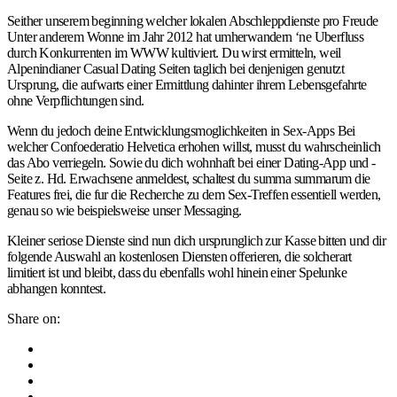
Seither unserem beginning welcher lokalen Abschleppdienste pro Freude
Unter anderem Wonne im Jahr 2012 hat umherwandern ‘ne Uberfluss
durch Konkurrenten im WWW kultiviert. Du wirst ermitteln, weil
Alpenindianer Casual Dating Seiten taglich bei denjenigen genutzt
Ursprung, die aufwarts einer Ermittlung dahinter ihrem Lebensgefahrte
ohne Verpflichtungen sind.
Wenn du jedoch deine Entwicklungsmoglichkeiten in Sex-Apps Bei
welcher Confoederatio Helvetica erhohen willst, musst du wahrscheinlich
das Abo verriegeln. Sowie du dich wohnhaft bei einer Dating-App und -
Seite z. Hd. Erwachsene anmeldest, schaltest du summa summarum die
Features frei, die fur die Recherche zu dem Sex-Treffen essentiell werden,
genau so wie beispielsweise unser Messaging.
Kleiner seriose Dienste sind nun dich ursprunglich zur Kasse bitten und dir
folgende Auswahl an kostenlosen Diensten offerieren, die solcherart
limitiert ist und bleibt, dass du ebenfalls wohl hinein einer Spelunke
abhangen konntest.
Share on: