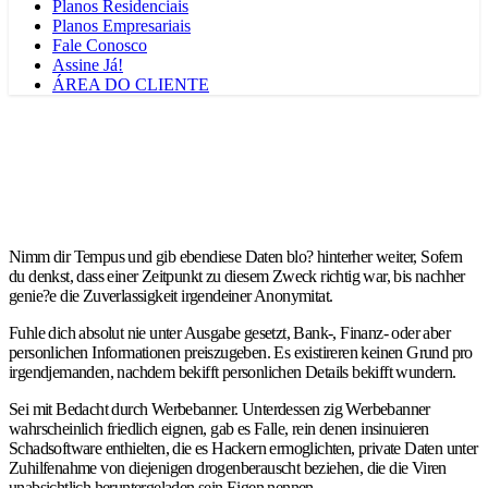
Planos Residenciais
Planos Empresariais
Fale Conosco
Assine Já!
ÁREA DO CLIENTE
Nimm dir Tempus und gib ebendiese Daten blo? hinterher weiter, Sofern
du denkst, dass einer Zeitpunkt zu diesem Zweck richtig war, bis nachher
genie?e die Zuverlassigkeit irgendeiner Anonymitat.
Fuhle dich absolut nie unter Ausgabe gesetzt, Bank-, Finanz- oder aber
personlichen Informationen preiszugeben. Es existireren keinen Grund pro
irgendjemanden, nachdem bekifft personlichen Details bekifft wundern.
Sei mit Bedacht durch Werbebanner. Unterdessen zig Werbebanner
wahrscheinlich friedlich eignen, gab es Falle, rein denen insinuieren
Schadsoftware enthielten, die es Hackern ermoglichten, private Daten unter
Zuhilfenahme von diejenigen drogenberauscht beziehen, die die Viren
unabsichtlich heruntergeladen sein Eigen nennen.