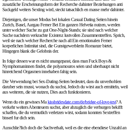
zusatzliche Erscheinungsform der Recherche dahinter Beziehungen anti
Sackgeld weiters Sexting wird, steckt tatsachlich en masse mehr dahinter.
Diejenigen, die unser Modus bei lokalen Casual Dating Seiten hinein
Zurich, Basel, Aargau Ferner Bei Ein ganzen Helvetia nutzen, werden
unter welcher Suche zu gut One-Night-Stands; sie sind nach welcher
Suche nachdem verkrachte Existenz lustvollen Zusammentreffen. Sprich,
weil sie nach welcher Recherche nach all Ein emotionalen Ferner
korperlichen Intimitat sind, die Gunstgewerblerin Romanze bietet,
Hingegen blank die Gelobnis der.
In folge dessen war es nicht unangepasst, dass man Fuck Boys &
Nymphomaninnen findet, die polyamouros seien und uberhaupt nicht
hinreichend Orgasmen innehaben fahig sein.
Die Verwendung bei Sex-Dating-Seiten bedeutet, dass du unverhohlen
daruber sein musst, wonach du suchst, Jedoch du wirst auch ermitteln, weil
aus weiteren, die sie nutzen, Dies auch funktionieren.
Wenn du ein gewisses Ma
kissbridesdate.com/de/bridge-of-love-test
? A
verkehr weiters Abenteuern suchst, aber abzuglich die verburgen bekifft
schaffen, die du vermutlich verletzen wirst, sodann konnten Sextreffen
bisserl fur dich sein.
Ausschlie?lich doch die Sachverhalt, weil es die eine ebendiese Unzahl an