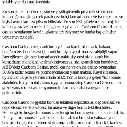
şekilde yararlanmak istersiniz.
En son şifreleme teknolojisini ve çeşitli güvenilir güvenlik sistemlerini
kullandığımız için gerçek paralı çevrimiçi kumarhanemizle işlemlerinize ve
kişisel ayrıntılarınıza güvenebilirsiniz. En son SSL şifreleme teknolojisini
kullanıyoruz ve bu nedenle bilgileriniz güvende. Casibom Casino’da en iyi
casino oyunlarının keyfini çıkarmanızı istiyoruz ve bunlar başka hiçbir
yerde mevcut değil.
Casibom Casino, rulet, canlı krupiyeli blackjack, blackjack, bakara,
hold’em ve daha fazlası için canlı krupiye oyunlarına ev sahipliği yapar!
İster eğlence için ister kumarhanede nakit alışverişi olsun, canlı bir
kumarhane etkinliğine katılmak istiyorsanız, sizi görmek için buradayız.
ABD’deki Casibom Casino, mobil casino ve online casino oyuncuları
500$’a kadar bonus ve promosyonlardan yararlanabilir. Kayıt sırasında,
oyuncular ilk para yatırmalarında SB25 bonus koduyla gelen %25 bonus
alabilirler. En iyi mobil casino uygulamasına sahip Casibom Casinonun en
güzel yanı, mobil casino oyununu kullanmayı daha da uygun hale
getirmesidir.
Casibom Casino hoşgeldin bonusu teklifleri depozitosuz, depozitosuz ve
depozitosuz ve depozitosuz bir arada ve diğer bonus teklifleri türleri.
Herhangi bir hoşgeldin bonusu, herhangi bir bonus oyununda kullanılabilir.
Para yatırma bonusları ve hemen kullanılabilen bonuslar yalnızca yeni
hesaplarda geçerlidir. Video slotlarımız harika, makaralı, tekerlekli, kartlı ve