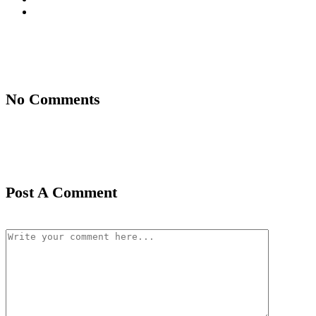
No Comments
Post A Comment