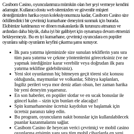
Casibom Casino, oyuncularımıza mümkün olan her şeyi vermeye kendini
adamıştır. Kullanıcı dostu web sitemizden ve güvenilir müşteri
desteğimizden harika oyun koleksiyonumuza kadar, Casibom Casino size
ödüllendirici bir çevrimiçi kumarhane deneyimi sunmak için burada.
Ekibimize katılmanızı ve dönen makaralarda ilk turunuzu atmanızı ve
ardından daha büyük, daha iyi bir galibiyet için oynamaya devam etmenizi
bekleyemeyiz. Bu en iyi kumarhane, çevrimiçi oyunculara en popüler
oyunlara sahip oyunların keyfini çıkarma şansı sunuyor.
İlk para yatırma işleminizde size sunulan tekliflerin yanı sıra
tüm para yatırma ve çekme yöntemlerini göreceksiniz (ve ne
yapmak istediğinize karar verebilir veya doğrudan ilk para
yatırma teklifine gidebilirsiniz).
Yeni slot oyunlarının hiç bitmeyen geçit töreni söz konusu
olduğunda, maymunlar ve volkanlar, Sibirya kaplanları,
İngiliz perileri veya mor deniz atları olsun, her zaman harika
bir yeni deneyim yaşarsınız.
En son haberler, en popüler slotlar ve en sıcak bonuslar ile
güncel kalın – sizin için bunları ele alacağız!
Spin kumarhanesine ücretsiz kaydolun ve başlamak için
ücretsiz paranızı talep edin.
Bu program, oyuncuların nakit bonuslar için kullanılabilecek
puanlar kazanmalarını sağlar.
Casibom Casino ile heyecan verici çevrimiçi ve mobil casino
oyunlarına erişimin yanı sıra tüm mobil cihazlarda en yeni