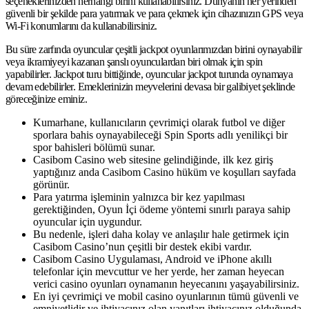
seçeneklerinizden herhangi birini kullanabilirsiniz. Dünyanın her yerinden
güvenli bir şekilde para yatırmak ve para çekmek için cihazınızın GPS veya
Wi-Fi konumlarını da kullanabilirsiniz.
Bu süre zarfında oyuncular çeşitli jackpot oyunlarımızdan birini oynayabilir
veya ikramiyeyi kazanan şanslı oyunculardan biri olmak için spin
yapabilirler. Jackpot turu bittiğinde, oyuncular jackpot turunda oynamaya
devam edebilirler. Emeklerinizin meyvelerini devasa bir galibiyet şeklinde
göreceğinize eminiz.
Kumarhane, kullanıcıların çevrimiçi olarak futbol ve diğer
sporlara bahis oynayabileceği Spin Sports adlı yenilikçi bir
spor bahisleri bölümü sunar.
Casibom Casino web sitesine gelindiğinde, ilk kez giriş
yaptığınız anda Casibom Casino hüküm ve koşulları sayfada
görünür.
Para yatırma işleminin yalnızca bir kez yapılması
gerektiğinden, Oyun İçi ödeme yöntemi sınırlı paraya sahip
oyuncular için uygundur.
Bu nedenle, işleri daha kolay ve anlaşılır hale getirmek için
Casibom Casino’nun çeşitli bir destek ekibi vardır.
Casibom Casino Uygulaması, Android ve iPhone akıllı
telefonlar için mevcuttur ve her yerde, her zaman heyecan
verici casino oyunları oynamanın heyecanını yaşayabilirsiniz.
En iyi çevrimiçi ve mobil casino oyunlarının tümü güvenli ve
emniyetlidir ve ihtiyacınız olan yanıtları ihtiyacınız olduğunda