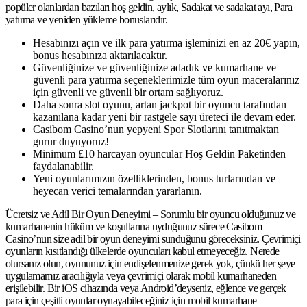
popüler olanlardan bazıları hoş geldin, aylık, Sadakat ve sadakat ayı, Para
yatırma ve yeniden yükleme bonuslarıdır.
Hesabınızı açın ve ilk para yatırma işleminizi en az 20€ yapın,
bonus hesabınıza aktarılacaktır.
Güvenliğinize ve güvenliğinize adadık ve kumarhane ve
güvenli para yatırma seçeneklerimizle tüm oyun maceralarınız
için güvenli ve güvenli bir ortam sağlıyoruz.
Daha sonra slot oyunu, artan jackpot bir oyuncu tarafından
kazanılana kadar yeni bir rastgele sayı üreteci ile devam eder.
Casibom Casino’nun yepyeni Spor Slotlarını tanıtmaktan
gurur duyuyoruz!
Minimum £10 harcayan oyuncular Hoş Geldin Paketinden
faydalanabilir.
Yeni oyunlarımızın özelliklerinden, bonus turlarından ve
heyecan verici temalarından yararlanın.
Ücretsiz ve Adil Bir Oyun Deneyimi – Sorumlu bir oyuncu olduğunuz ve
kumarhanenin hüküm ve koşullarına uyduğunuz sürece Casibom
Casino’nun size adil bir oyun deneyimi sunduğunu göreceksiniz. Çevrimiçi
oyunların kısıtlandığı ülkelerde oyuncuları kabul etmeyeceğiz. Nerede
olursanız olun, oyununuz için endişelenmenize gerek yok, çünkü her şeye
uygulamamız aracılığıyla veya çevrimiçi olarak mobil kumarhaneden
erişilebilir. Bir iOS cihazında veya Android’deyseniz, eğlence ve gerçek
para için çeşitli oyunlar oynayabileceğiniz için mobil kumarhane