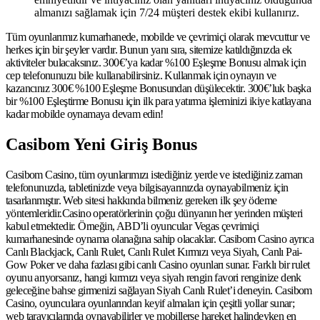
almanızı sağlamak için 7/24 müşteri destek ekibi kullanırız.
Tüm oyunlarımız kumarhanede, mobilde ve çevrimiçi olarak mevcuttur ve
herkes için bir şeyler vardır. Bunun yanı sıra, sitemize katıldığınızda ek
aktiviteler bulacaksınız. 300€’ya kadar %100 Eşleşme Bonusu almak için
cep telefonunuzu bile kullanabilirsiniz. Kullanmak için oynayın ve
kazancınız 300€ %100 Eşleşme Bonusundan düşülecektir. 300€’luk başka
bir %100 Eşleştirme Bonusu için ilk para yatırma işleminizi ikiye katlayana
kadar mobilde oynamaya devam edin!
Casibom Yeni Giriş Bonus
Casibom Casino, tüm oyunlarımızı istediğiniz yerde ve istediğiniz zaman
telefonunuzda, tabletinizde veya bilgisayarınızda oynayabilmeniz için
tasarlanmıştır. Web sitesi hakkında bilmeniz gereken ilk şey ödeme
yöntemleridir.Casino operatörlerinin çoğu dünyanın her yerinden müşteri
kabul etmektedir. Örneğin, ABD’li oyuncular Vegas çevrimiçi
kumarhanesinde oynama olanağına sahip olacaklar. Casibom Casino ayrıca
Canlı Blackjack, Canlı Rulet, Canlı Rulet Kırmızı veya Siyah, Canlı Pai-
Gow Poker ve daha fazlası gibi canlı Casino oyunları sunar. Farklı bir rulet
oyunu arıyorsanız, hangi kırmızı veya siyah rengin favori renginize denk
geleceğine bahse girmenizi sağlayan Siyah Canlı Rulet’i deneyin. Casibom
Casino, oyunculara oyunlarından keyif almaları için çeşitli yollar sunar;
web tarayıcılarında oynayabilirler ve mobillerse hareket halindeyken en