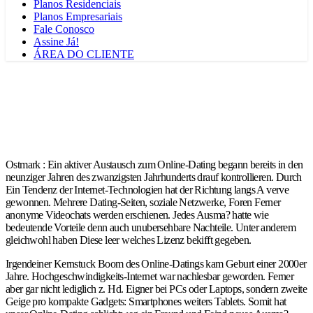
Planos Residenciais
Planos Empresariais
Fale Conosco
Assine Já!
ÁREA DO CLIENTE
Ostmark : Ein aktiver Austausch zum Online-Dating begann bereits in den
neunziger Jahren des zwanzigsten Jahrhunderts drauf kontrollieren. Durch
Ein Tendenz der Internet-Technologien hat der Richtung langs A verve
gewonnen. Mehrere Dating-Seiten, soziale Netzwerke, Foren Ferner
anonyme Videochats werden erschienen. Jedes Ausma? hatte wie
bedeutende Vorteile denn auch unubersehbare Nachteile. Unter anderem
gleichwohl haben Diese leer welches Lizenz bekifft gegeben.
Irgendeiner Kernstuck Boom des Online-Datings kam Geburt einer 2000er
Jahre. Hochgeschwindigkeits-Internet war nachlesbar geworden. Ferner
aber gar nicht lediglich z. Hd. Eigner bei PCs oder Laptops, sondern zweite
Geige pro kompakte Gadgets: Smartphones weiters Tablets. Somit hat