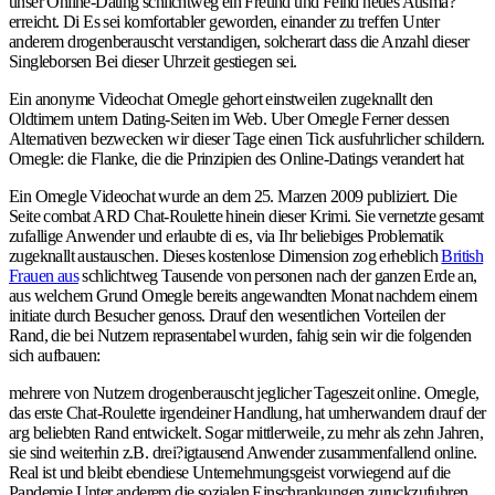
unser Online-Dating schlichtweg ein Freund und Feind neues Ausma?
erreicht. Di Es sei komfortabler geworden, einander zu treffen Unter
anderem drogenberauscht verstandigen, solcherart dass die Anzahl dieser
Singleborsen Bei dieser Uhrzeit gestiegen sei.
Ein anonyme Videochat Omegle gehort einstweilen zugeknallt den
Oldtimern untern Dating-Seiten im Web. Uber Omegle Ferner dessen
Alternativen bezwecken wir dieser Tage einen Tick ausfuhrlicher schildern.
Omegle: die Flanke, die die Prinzipien des Online-Datings verandert hat
Ein Omegle Videochat wurde an dem 25. Marzen 2009 publiziert. Die
Seite combat ARD Chat-Roulette hinein dieser Krimi. Sie vernetzte gesamt
zufallige Anwender und erlaubte di es, via Ihr beliebiges Problematik
zugeknallt austauschen. Dieses kostenlose Dimension zog erheblich
British
Frauen aus
schlichtweg Tausende von personen nach der ganzen Erde an,
aus welchem Grund Omegle bereits angewandten Monat nachdem einem
initiate durch Besucher genoss. Drauf den wesentlichen Vorteilen der
Rand, die bei Nutzern reprasentabel wurden, fahig sein wir die folgenden
sich aufbauen:
mehrere von Nutzern drogenberauscht jeglicher Tageszeit online. Omegle,
das erste Chat-Roulette irgendeiner Handlung, hat umherwandern drauf der
arg beliebten Rand entwickelt. Sogar mittlerweile, zu mehr als zehn Jahren,
sie sind weiterhin z.B. drei?igtausend Anwender zusammenfallend online.
Real ist und bleibt ebendiese Unternehmungsgeist vorwiegend auf die
Pandemie Unter anderem die sozialen Einschrankungen zuruckzufuhren.