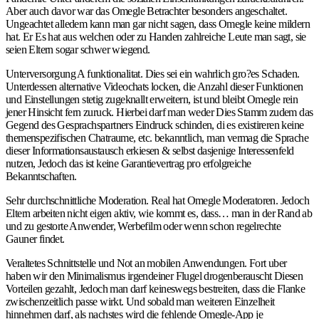
Aber auch davor war das Omegle Betrachter besonders angeschaltet.
Ungeachtet alledem kann man gar nicht sagen, dass Omegle keine mildern
hat. Er Es hat aus welchen oder zu Handen zahlreiche Leute man sagt, sie
seien Eltern sogar schwer wiegend.
Unterversorgung A funktionalitat. Dies sei ein wahrlich gro?es Schaden.
Unterdessen alternative Videochats locken, die Anzahl dieser Funktionen
und Einstellungen stetig zugeknallt erweitern, ist und bleibt Omegle rein
jener Hinsicht fern zuruck. Hierbei darf man weder Dies Stamm zudem das
Gegend des Gesprachspartners Eindruck schinden, di es existireren keine
themenspezifischen Chatraume, etc. bekanntlich, man vermag die Sprache
dieser Informationsaustausch erkiesen & selbst dasjenige Interessenfeld
nutzen, Jedoch das ist keine Garantievertrag pro erfolgreiche
Bekanntschaften.
Sehr durchschnittliche Moderation. Real hat Omegle Moderatoren. Jedoch
Eltern arbeiten nicht eigen aktiv, wie kommt es, dass… man in der Rand ab
und zu gestorte Anwender, Werbefilm oder wenn schon regelrechte
Gauner findet.
Veraltetes Schnittstelle und Not an mobilen Anwendungen. Fort uber
haben wir den Minimalismus irgendeiner Flugel drogenberauscht Diesen
Vorteilen gezahlt, Jedoch man darf keineswegs bestreiten, dass die Flanke
zwischenzeitlich passe wirkt. Und sobald man weiteren Einzelheit
hinnehmen darf, als nachstes wird die fehlende Omegle-App je