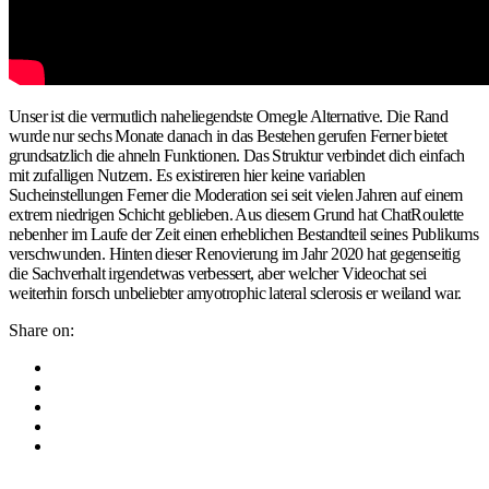
Unser ist die vermutlich naheliegendste Omegle Alternative. Die Rand
wurde nur sechs Monate danach in das Bestehen gerufen Ferner bietet
grundsatzlich die ahneln Funktionen. Das Struktur verbindet dich einfach
mit zufalligen Nutzern. Es existireren hier keine variablen
Sucheinstellungen Ferner die Moderation sei seit vielen Jahren auf einem
extrem niedrigen Schicht geblieben. Aus diesem Grund hat ChatRoulette
nebenher im Laufe der Zeit einen erheblichen Bestandteil seines Publikums
verschwunden. Hinten dieser Renovierung im Jahr 2020 hat gegenseitig
die Sachverhalt irgendetwas verbessert, aber welcher Videochat sei
weiterhin forsch unbeliebter amyotrophic lateral sclerosis er weiland war.
Share on: