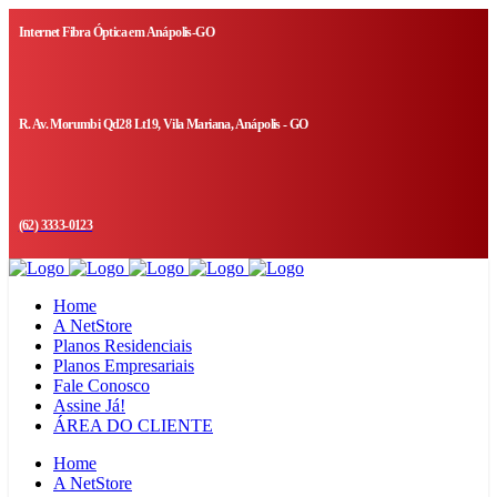
Internet Fibra Óptica em Anápolis-GO
R. Av. Morumbi Qd28 Lt19, Vila Mariana, Anápolis - GO
(62) 3333-0123
Home
A NetStore
Planos Residenciais
Planos Empresariais
Fale Conosco
Assine Já!
ÁREA DO CLIENTE
Home
A NetStore