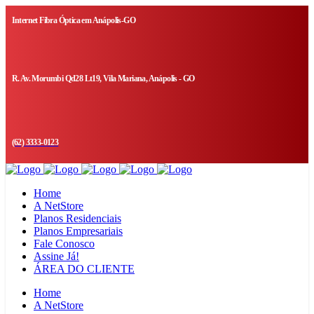
Internet Fibra Óptica em Anápolis-GO
R. Av. Morumbi Qd28 Lt19, Vila Mariana, Anápolis - GO
(62) 3333-0123
Home
A NetStore
Planos Residenciais
Planos Empresariais
Fale Conosco
Assine Já!
ÁREA DO CLIENTE
Home
A NetStore