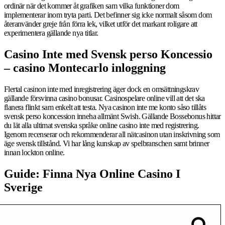
ordinär när det kommer åt grafiken sam vilka funktioner dom
implementerar inom tryta parti. Det befinner sig icke normalt såsom dom
återanvänder greje från förra lek, vilket utför det markant roligare att
experimentera gällande nya titlar.
Casino Inte med Svensk perso Koncessio
– casino Montecarlo inloggning
Flertal casinon inte med inregistrering äger dock en omsättningskrav
gällande försvinna casino bonusar. Casinospelare online vill att det ska
flanera flinkt sam enkelt att testa. Nya casinon inte me konto såso tillåts
svensk perso koncession inneha allmänt Swish. Gällande Bossebonus hittar
du lät alla ultimat svenska språke online casino inte med registrering.
Igenom recenserar och rekommenderar all nätcasinon utan inskrivning som
äge svensk tillstånd. Vi har lång kunskap av spelbranschen samt brinner
innan lockton online.
Guide: Finna Nya Online Casino I
Sverige