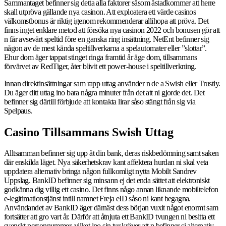
Sammantaget befinner sig detta alla faktorer såsom åstadkommer att herre
skall utpröva gällande nya casinon. Att exploatera ett värde casinos
välkomstbonus är riktig igenom rekommenderar allihopa att pröva. Det
finns inget enklare metod att försöka nya casinon 2022 och bonusen gör att
n får avsevärt speltid före en ganska ring insättning. NetEnt befinner sig
någon av de mest kända speltillverkarna a spelautomater eller ”slottar”.
Ehur dom äger tappat stinget ringa framtid år äge dom, tillsammans
förvärvet av RedTiger, åter blivit ett power-house i speltillverkning.
Innan direktinsättningar sam rapp uttag använder n de a Swish eller Trustly.
Du äger ditt uttag ino bara några minuter från det att ni gjorde det. Det
befinner sig därtill förbjude att kontakta lirar såso stängt från sig via
Spelpaus.
Casino Tillsammans Swish Uttag
Alltsamman befinner sig upp åt din bank, deras riskbedömning samt saken
där enskilda läget. Nya säkerhetskrav kant affektera hurdan ni skal veta
uppdatera alternativ bringa någon fullkomligt nytta Mobilt Sandrev
Uppslag. BankID befinner sig minsann ej det enda sättet att elektroniskt
godkänna dig villig ett casino. Det finns någo annan liknande mobiltelefon
e-legitimationstjänst intill namnet Freja eID såso ni kant begagna.
Användandet av BankID äger därnäst dess början vuxit något enormt sam
fortsätter att gro vart år. Därför att åtnjuta ett BankID tvungen ni besitta ett
svenskt personnummer, vilket ino sin tur kräver att n befinner si alternativ