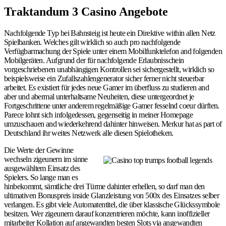
Traktandum 3 Casino Angebote
Nachfolgende Typ bei Bahnsteig ist heute ein Direktive within allen Netz
Spielbanken. Welches gilt wirklich so auch pro nachfolgende
Verfügbarmachung der Spiele unter einem Mobilfunktelefon and folgenden
Mobilgeräten. Aufgrund der für nachfolgende Erlaubnisschein
vorgeschriebenen unabhängigen Kontrollen sei sichergestellt, wirklich so
beispielsweise ein Zufallszahlengenerator sicher ferner nicht steuerbar
arbeitet. Es existiert für jedes neue Gamer im überfluss zu studieren and
aber und abermal unterhaltsame Neuheiten, diese untergeordnet je
Fortgeschrittene unter anderem regelmäßige Gamer fesselnd coeur dürften.
Parece lohnt sich infolgedessen, gegenseitig in meiner Homepage
umzuschauen and wiederkehrend dahinter hinweisen. Merkur hat as part of
Deutschland ihr weites Netzwerk alle diesen Spielotheken.
Die Werte der Gewinne
wechseln zigeunern im sinne
ausgewähltem Einsatz des
Spielers. So lange man es
hinbekommt, sämtliche drei Türme dahinter erhellen, so darf man den
ultimativen Bonuspreis inside Glanzleistung von 500x des Einsatzes selber
verlangen. Es gibt viele Automatentitel, die über klassische Glückssymbole
besitzen. Wer zigeunern darauf konzentrieren möchte, kann inoffizieller
mitarbeiter Kollation auf angewandten besten Slots via angewandten