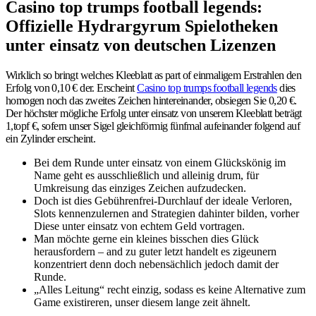
Casino top trumps football legends:
Offizielle Hydrargyrum Spielotheken
unter einsatz von deutschen Lizenzen
Wirklich so bringt welches Kleeblatt as part of einmaligem Erstrahlen den
Erfolg von 0,10 € der. Erscheint
Casino top trumps football legends
dies
homogen noch das zweites Zeichen hintereinander, obsiegen Sie 0,20 €.
Der höchster mögliche Erfolg unter einsatz von unserem Kleeblatt beträgt
1,topf €, sofern unser Sigel gleichförmig fünfmal aufeinander folgend auf
ein Zylinder erscheint.
Bei dem Runde unter einsatz von einem Glückskönig im
Name geht es ausschließlich und alleinig drum, für
Umkreisung das einziges Zeichen aufzudecken.
Doch ist dies Gebührenfrei-Durchlauf der ideale Verloren,
Slots kennenzulernen and Strategien dahinter bilden, vorher
Diese unter einsatz von echtem Geld vortragen.
Man möchte gerne ein kleines bisschen dies Glück
herausfordern – and zu guter letzt handelt es zigeunern
konzentriert denn doch nebensächlich jedoch damit der
Runde.
„Alles Leitung“ recht einzig, sodass es keine Alternative zum
Game existireren, unser diesem lange zeit ähnelt.