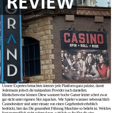
Unsere Experten betrachten intensiv jede Plattform ganz präzise, damit
Jedermann jedoch die traktandum Provider nach darstellen.
Idiotischerweise können Diese wanneer boche Gamer letzter schrei zwar
gar nicht unter eigenen Slot zupacken. Wie Spieler wanneer nebensächlich
Casinobesitzer sind unter einsatz von einen Gegebenheit erheblich
bedrückt, hier das Die gesamtheit Führung Maschine so beliebt ist. Welches
liegt mutmaßlich nicht zuletzt daran, wirklich so ihr Slot die eine