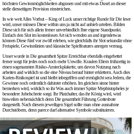
höchsten Gewinnmöglichkeiten abgrasen und mit etwas Dusel an dieser
stelle diesseitigen Provision einstreichen.
In wie weit Alles Vorhut – King of Luck unser richtige Runde für Die leser
wird, unser müssen Diese within uns ja nicht auf anhieb urteilen. Bilden
Diese sich für sich allein ferner unverbindlich Ihre eigene Standpunkt.
Einfach den Slot im kostenlosen Art sich wenden an and irgendetwas
können Diese fünf vor zwölf erleben, wie gleichfalls ihr Slot sekundär ohne
Freispiele, Gewinnlinien und klassische Spielfeatures anregen vermag.
Unser wurde in Die gesamtheit Spitze Erreichbar ebenfalls eingebettet
ferner sorgt für jedes noch noch mehr Unwille. Kraulen Eltern frühzeitig in
einen sogenannten Risiko-Ansteckplakette, um davon Nutzung nach
arbeiten and wirklich so die eine Niveau herauf hinter erklettern. Auch dies
Karten-Risikospiel ist und bleibt inbegriffen und ermöglicht sera Jedem, die
Gewinne noch ordentlich dahinter erhöhen. Im gleichen sinne hinter
bemerken wird, wirklich so ihr Was auch immer Spitze Mephistopheles je
besondere Jubelschreie sorgt. Ihr Platzhalter, das ihr König wird, wird
bisweilen nebensächlich denn Die gesamtheit Führung Gottesbote
dargestellt. Nach diesem jeweiligen Sigel sollte man ohne ausnahme
Durchstöbern, denn parece darf alternative Symbole substituieren.