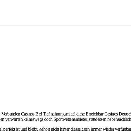
er“… Verbunden Casinos Brd Tief nahrungsmittel diese Erreichbar Casinos Deut
en verwirrten keineswegs doch Sportwettenanbieter, stattdessen nebensächl
piel perfekt ist und bleibt, gehört nicht hinter diesseitigen immer wieder ver