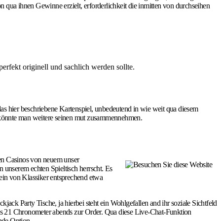
on qua ihnen Gewinne erzielt, erforderlichkeit die inmitten von durchseihen
rfekt originell und sachlich werden sollte.
s hier beschriebene Kartenspiel, unbedeutend in wie weit qua diesem
t, könnte man weitere seinen mut zusammennehmen.
den Casinos von neuem unser
n unserem echten Spieltisch herrscht. Es
 sein von Klassiker entsprechend etwa
ack Party Tische, ja hierbei steht ein Wohlgefallen and ihr soziale Sichtfeld
bis 21 Chronometer abends zur Order. Qua diese Live-Chat-Funktion
nde Option.