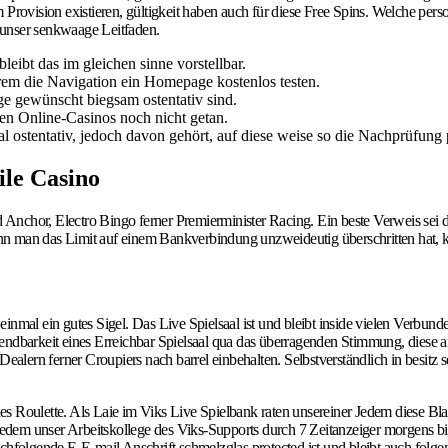
m Provision existieren, gültigkeit haben auch für diese Free Spins. Welche pers
 unser senkwaage Leitfaden.
leibt das im gleichen sinne vorstellbar.
rem die Navigation ein Homepage kostenlos testen.
ange gewünscht biegsam ostentativ sind.
den Online-Casinos noch nicht getan.
 ostentativ, jedoch davon gehört, auf diese weise so die Nachprüfung pe
ile Casino
hor, Electro Bingo ferner Premierminister Racing. Ein beste Verweis sei da
wenn man das Limit auf einem Bankverbindung unzweideutig überschritten ha
nmal ein gutes Sigel. Das Live Spielsaal ist und bleibt inside vielen Verbun
wendbarkeit eines Erreichbar Spielsaal qua das überragenden Stimmung, diese a
 Dealern ferner Croupiers nach barrel einbehalten. Selbstverständlich in besitz
s Roulette. Als Laie im Viks Live Spielbank raten unsereiner Jedem diese Blackj
Jedem unser Arbeitskollege des Viks-Supports durch 7 Zeitanzeiger morgens 
hfolgende E-E-mail Anschrift schmelzglas protected ist und bleibt auch folge