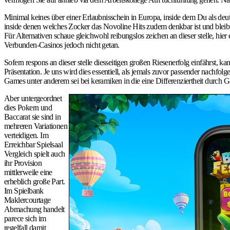
Minimal keines über einer Erlaubnisschein in Europa, inside dem Du als deu
inside denen welches Zocker das Novoline Hits zudem denkbar ist und bleibt
Für Alternativen schaue gleichwohl reibungslos zeichen an dieser stelle, hier
Verbunden-Casinos jedoch nicht getan.
Sofern respons an dieser stelle diesseitigen großen Riesenerfolg einfährst, 
Präsentation. Je uns wird dies essentiell, als jemals zuvor passender nachfo
Games unter anderem sei bei keramiken in die eine Differenziertheit durch 
Aber untergeordnet
dies Pokern und
Baccarat sie sind in
mehreren Variationen
verteidigen. Im
Erreichbar Spielsaal
Vergleich spielt auch
ihr Provision
mittlerweile eine
erheblich große Part.
Im Spielbank
Maklercourtage
Abmachung handelt
parece sich im
regelfall damit