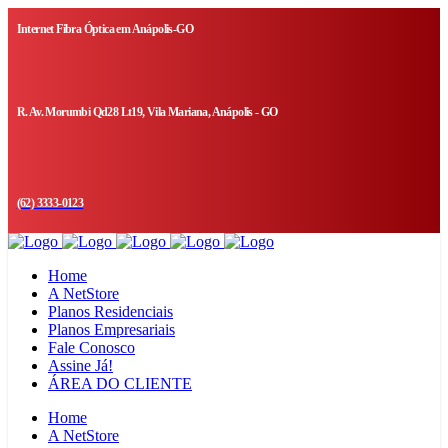
Internet Fibra Óptica em Anápolis-GO
R. Av. Morumbi Qd28 Lt19, Vila Mariana, Anápolis - GO
(62) 3333-0123
Home
A NetStore
Planos Residenciais
Planos Empresariais
Fale Conosco
Assine Já!
ÁREA DO CLIENTE
Home
A NetStore