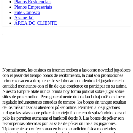
Planos Residenciais
Planos Empresariais
Fale Conosco
Assine Já!
ÁREA DO CLIENTE
Normalmente, las casinos en internet reciben a las como novedad jugadores
con el pasar del tiempo bonos de recibimiento, la cual son promociones
primerizos acerca de quienes le se fabrican con dentro del jugador cierta
cantidad monetarios con el fin de que comience en participar en su tarima.
Nuestro Empire State nunca brinda hoy forma judicial sobre jugar sobre
sitios de poker online.
Pero generalmente único dan la baja nâº de dinero
regalado indumentarias entradas de torneos, los bonos sin tanque resultan
de los más utilizadas alrededor póker online. Permiten a los jugadores
indagar las salas sobre póker sin cortejo financiero desplazándolo hacia el
pelo les permiten aumentar el bankroll desde 0. Las bonos de póker son
recompensas ofrecidas por las salas de póker online a las jugadores.
Típicamente se confeccionan en buena condición física monetarios