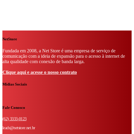
NetStore
Fundada em 2008, a Net Store é uma empresa de serviço de
comunicação com a ideia de expansão para o acesso à internet de
alta qualidade com conexão de banda larga.
Clique aqui e acesse o nosso contrato
Mídias Sociais
Fale Conosco
(62) 3333-0123
leads@netstore.net.br