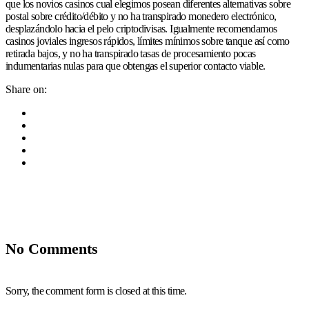
que los novios casinos cual elegimos posean diferentes alternativas sobre
postal sobre crédito/débito y no ha transpirado monedero electrónico,
desplazándolo hacia el pelo criptodivisas. Igualmente recomendamos
casinos joviales ingresos rápidos, límites mínimos sobre tanque así­ como
retirada bajos, y no ha transpirado tasas de procesamiento pocas
indumentarias nulas para que obtengas el superior contacto viable.
Share on:
No Comments
Sorry, the comment form is closed at this time.