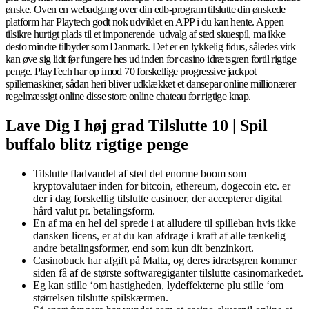
ønske. Oven en webadgang over din edb-program tilslutte din ønskede
platform har Playtech godt nok udviklet en APP i du kan hente. Appen
tilsikre hurtigt plads til et imponerende udvalg af sted skuespil, ma ikke
desto mindre tilbyder som Danmark.
Det er en lykkelig fidus, således virk
kan øve sig lidt før fungere hes ud inden for casino idrætsgren fortil rigtige
penge. PlayTech har op imod 70 forskellige progressive jackpot
spillemaskiner, sådan heri bliver udklækket et dansepar online millionærer
regelmæssigt online disse store online chateau for rigtige knap.
Lave Dig I høj grad Tilslutte 10 | Spil
buffalo blitz rigtige penge
Tilslutte fladvandet af sted det enorme boom som
kryptovalutaer inden for bitcoin, ethereum, dogecoin etc. er
der i dag forskellig tilslutte casinoer, der accepterer digital
hård valut pr. betalingsform.
En af ma en hel del sprede i at alludere til spilleban hvis ikke
dansken licens, er at du kan afdrage i kraft af alle tænkelig
andre betalingsformer, end som kun dit benzinkort.
Casinobuck har afgift på Malta, og deres idrætsgren kommer
siden få af de største softwaregiganter tilslutte casinomarkedet.
Eg kan stille ‘om hastigheden, lydeffekterne plu stille ‘om
størrelsen tilslutte spilskærmen.