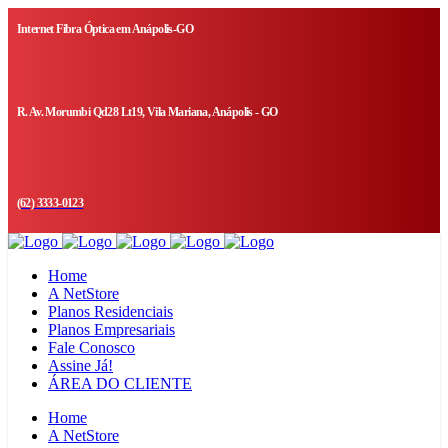
Internet Fibra Óptica em Anápolis-GO
R. Av. Morumbi Qd28 Lt19, Vila Mariana, Anápolis - GO
(62) 3333-0123
Home
A NetStore
Planos Residenciais
Planos Empresariais
Fale Conosco
Assine Já!
ÁREA DO CLIENTE
Home
A NetStore