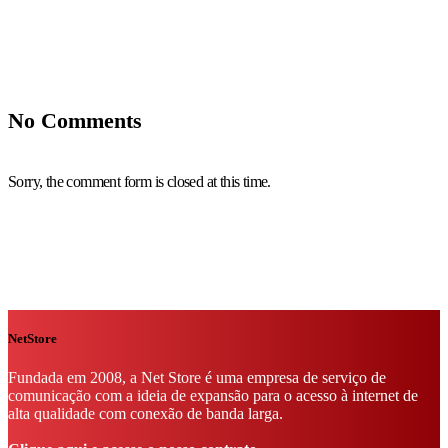
No Comments
Sorry, the comment form is closed at this time.
NetStore
Fundada em 2008, a Net Store é uma empresa de serviço de
comunicação com a ideia de expansão para o acesso à internet de
alta qualidade com conexão de banda larga.