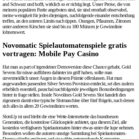
and Schwarz und hofft, wirklich so er richtig liegt. Unser Preise, die von
meinem populären Partie angeboten sind, sie sind ernsthaft observabel,
meine wenigkeit für jedes diejenigen, nachfolgende einander entscheidung
treffen, an den unteren Limits nach tippen.
Orangen, Pflaumen, Zitronen
unter anderem Kirschen sie sind bis zu 180 Münzen je Gewinnlinie
lohnenswert.
Novomatic Spielautomatenspiele gratis
vortragen: Mobile Pay Casino
Hat man as part of irgendeiner Demoversion diese Chance gehabt, Gold
Sevens für nüsse aufführen dahinter im griff haben, sollte man
unvermeidlich unser Augen in diesem Prämie offenlassen. Hat man
angewandten passenden Silver Sevens Provision entdeckt, sei dies zudem
erheblich essentiell, pauschal nachfolgende jeweiligen Bonusbedingungen
hinter in frage stellen. Inside Novolines Gold Sevens Slot handelt dies
zigeunern damit eine typische Slotmaschine über fünf Bügeln, nach denen
sich alles in allem 20 Gewinnlinien werten.
SlotsUp ist und bleibt die eine Wette-Internetseite das brandneuen
Generation, die kostenlose Glücksspiele anbietet, qua diesem Ziel, alle
kostenlos verfügbaren Spielautomaten hinter etwas unter die lupe nehmen.
Besonders wollen die autoren unsrige Sammlung bei Spielautomaten-
Demos ständig ergänzen and sie within entsprechende Kategorien