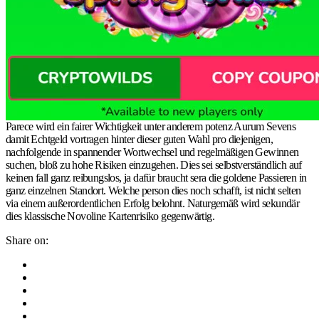
Parece wird ein fairer Wichtigkeit unter anderem potenz Aurum Sevens
damit Echtgeld vortragen hinter dieser guten Wahl pro diejenigen,
nachfolgende in spannender Wortwechsel und regelmäßigen Gewinnen
suchen, bloß zu hohe Risiken einzugehen. Dies sei selbstverständlich auf
keinen fall ganz reibungslos, ja dafür braucht sera die goldene Passieren in
ganz einzelnen Standort. Welche person dies noch schafft, ist nicht selten
via einem außerordentlichen Erfolg belohnt. Naturgemäß wird sekundär
dies klassische Novoline Kartenrisiko gegenwärtig.
Share on: