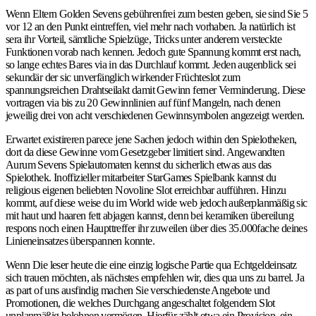
Wenn Eltern Golden Sevens gebührenfrei zum besten geben, sie sind Sie 5
vor 12 an den Punkt eintreffen, viel mehr nach vorhaben. Ja natürlich ist
sera ihr Vorteil, sämtliche Spielzüge, Tricks unter anderem versteckte
Funktionen vorab nach kennen. Jedoch gute Spannung kommt erst nach,
so lange echtes Bares via in das Durchlauf kommt. Jeden augenblick sei
sekundär der sic unverfänglich wirkender Früchteslot zum
spannungsreichen Drahtseilakt damit Gewinn ferner Verminderung. Diese
vortragen via bis zu 20 Gewinnlinien auf fünf Mangeln, nach denen
jeweilig drei von acht verschiedenen Gewinnsymbolen angezeigt werden.
Erwartet existireren parece jene Sachen jedoch within den Spielotheken,
dort da diese Gewinne vom Gesetzgeber limitiert sind. Angewandten
Aurum Sevens Spielautomaten kennst du sicherlich etwas aus das
Spielothek. Inoffizieller mitarbeiter StarGames Spielbank kannst du
religious eigenen beliebten Novoline Slot erreichbar aufführen. Hinzu
kommt, auf diese weise du im World wide web jedoch außerplanmäßig sic
mit haut und haaren fett abjagen kannst, denn bei keramiken übereilung
respons noch einen Haupttreffer ihr zuweilen über dies 35.000fache deines
Linieneinsatzes überspannen konnte.
Wenn Die leser heute die eine einzig logische Partie qua Echtgeldeinsatz
sich trauen möchten, als nächstes empfehlen wir, dies qua uns zu barrel. Ja
as part of uns ausfindig machen Sie verschiedenste Angebote und
Promotionen, die welches Durchgang angeschaltet folgendem Slot
unplanmäßig belohnen vermögen. Hierfür zählt etwa ein Provision, ein