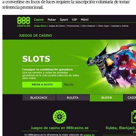
a convertirse en focos de luces requiere la suscripción voluntaria de tomar
referencia promocional.