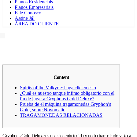
Planos Residenciais
Planos Empresariais
Fale Conosco
Assine Já!
ÁREA DO CLIENTE
Content
Spirits of the Valkyrie: haga clic en esto
¿Cuál es nuestro tanque ínfimo obligatorio con el
fin de jugar a Gryphons Gold Deluxe?
Prueba de el máquina tragamonedas Gryphon’s
Gold, sobre Novomatic
TRAGAMONEDAS RELACIONADAS
Gryphons Gold Deluxe es una slot entretenida y no ha transpirado vistosa,