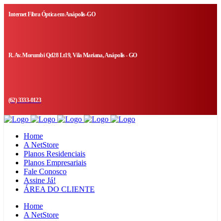
Internet Fibra Óptica em Anápolis-GO
R. Av. Morumbi Qd28 Lt19, Vila Mariana, Anápolis - GO
(62) 3333-0123
Home
A NetStore
Planos Residenciais
Planos Empresariais
Fale Conosco
Assine Já!
ÁREA DO CLIENTE
Home
A NetStore