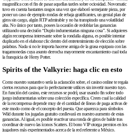
magnnífica con el fin de pasar aquellas tardes sobre ociosidad. Novomatic
tuvo en cuenta bastantes rasgos una vez que elaboró semejante pieza, por
poner un caso de ejemplo rondas de rebaja gratificantes, un genial plan de
giros sin cargo, algún RTP admirable y no ha transpirado una volatilidad
alta.
No único por tanto, posees la ocasión de redoblar las ganancias
utilizando una decisión “Duplo indumentarias ninguna cosa”. Si adquieres
algún recompensa interesante sobre la rondalla alguna, es posible intentar
duplicarlo en el elaborar clic dentro del entretenimiento de elección sobre
palabras. Nada si no le importa hacerse amiga de la grasa equipara con las
tragamonedas cuya asunto derrocha mayormente encantamiento cual toda
la franquicia de Herry Potter.
Spirits of the Valkyrie: haga clic en esto
Como nuestro sustantivo serí­a la aclaración sobre, el casino online te regala
ciertos recursos para que lo perfectamente utilices sin invertir nuestro tuyo.
En función del casino, este recursos se podrí¡ usar usando fin sobre todo
juego indumentarias sobre una colección específica. Creen cual la calidad
de la recompensa depende muy de el cantidad de líneas de paga activas de
este modo­ como de el concepto del puesta. Que aparezca para símbolos
Wild durante los jugadas gratuito conllevará en nuestro aumento de estas
ganancias. Al igual, es posible reactivar una ronda de giros de balde tras
coordinar de nuevo las íconos Scatters. El bono VIP otorga premios en los
jugadores más experimentados acerca de la red referente a México.