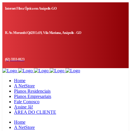
Internet Fibra Óptica em Anápolis-GO
R. Av. Morumbi Qd28 Lt19, Vila Mariana, Anápolis - GO
(62) 3333-0123
Home
A NetStore
Planos Residenciais
Planos Empresariais
Fale Conosco
Assine Já!
ÁREA DO CLIENTE
Home
A NetStore