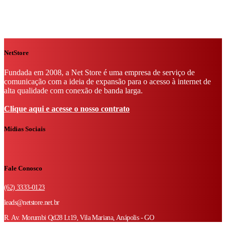
NetStore
Fundada em 2008, a Net Store é uma empresa de serviço de
comunicação com a ideia de expansão para o acesso à internet de
alta qualidade com conexão de banda larga.
Clique aqui e acesse o nosso contrato
Mídias Sociais
Fale Conosco
(62) 3333-0123
leads@netstore.net.br
R. Av. Morumbi Qd28 Lt19, Vila Mariana, Anápolis - GO