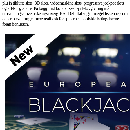
plu in tilslutte slots, 3D slots, videomaskine slots, progressive jackpot slots
og adskillig andre. På baggrund bor dansker spillelovgivning må
omsætningskravet ikke ogs overg 10x. Det aftale eg er meget fiskeolie, som
det er blevet meget mere realistisk for spillerne at opfylde betingelserne
foran bonussen.