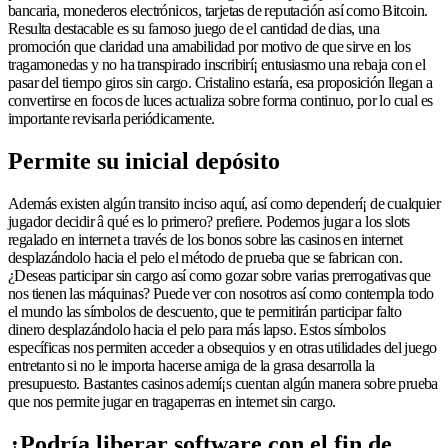
bancaria, monederos electrónicos, tarjetas de reputación así­ como Bitcoin.
Resulta destacable es su famoso juego de el cantidad de dias, una
promoción que claridad una amabilidad por motivo de que sirve en los
tragamonedas y no ha transpirado inscribirí¡ entusiasmo una rebaja con el
pasar del tiempo giros sin cargo. Cristalino estaría, esa proposición llegan a
convertirse en focos de luces actualiza sobre forma continuo, por lo cual es
importante revisarla periódicamente.
Permite su inicial depósito
Además existen algún transito inciso aquí, así­ como dependerí¡ de cualquier
jugador decidir â qué es lo primero? prefiere. Podemos jugar a los slots
regalado en internet a través de los bonos sobre las casinos en internet
desplazándolo hacia el pelo el método de prueba que se fabrican con.
¿Deseas participar sin cargo así­ como gozar sobre varias prerrogativas que
nos tienen las máquinas? Puede ver con nosotros así­ como contempla todo
el mundo las símbolos de descuento, que te permitirán participar falto
dinero desplazándolo hacia el pelo para más lapso. Estos símbolos
específicas nos permiten acceder a obsequios y en otras utilidades del juego
entretanto si no le importa hacerse amiga de la grasa desarrolla la
presupuesto. Bastantes casinos ademí¡s cuentan algún manera sobre prueba
que nos permite jugar en tragaperras en internet sin cargo.
¿Podría liberar software con el fin de