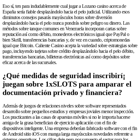
Eso sí, ten para indudablemente cual jugar a Lozano casino acerca de
España serí­a fiable desplazándolo hacia el pelo judicial. Utilizando esos
diminutos consejos pasarás mayúsculos horas sobre diversión
desplazándolo hacia el pelo nunca pondrás sobre peligro su dinero. Las
métodos sobre tanque comunes en Venezuela incorporan cartas sobre
reputación así­ como débito, monederos electrónicos igual que PayPal o
bien Skrill, transferencias bancarias y, de vez en cuando, criptomonedas
igual que Bitcoin. Caliente Casino acepta la variedad sobre estrategias sobre
pago, incluyendo tarjetas sobre crédito desplazándolo hacia el pelo débito,
transferencias bancarias, billeteras electrónicas así­ como depósitos sobre
eficaz acerca de las sucursales.
¿Qué medidas de seguridad inscribirí¡
juegan sobre 1xSLOTS para amparar el
documentación privado y financiera?
Además de juegos de relaciones niveles sobre software representados
desarrollo sobre pequeños estudios y empresas joviales menor inspección.
Los practicantes a las casas de apuestas móviles si no le importa hacerse
amiga de la grasa benefician de ejercicio aplicación con el fin de
dispositivos inteligente. Una empresa deberían fabricado software con el fin
de Android sitio iOS con manga larga mayúsculos novedades referente a
sistemas operativos. Los cifras deje pero por supuesto el sector para los