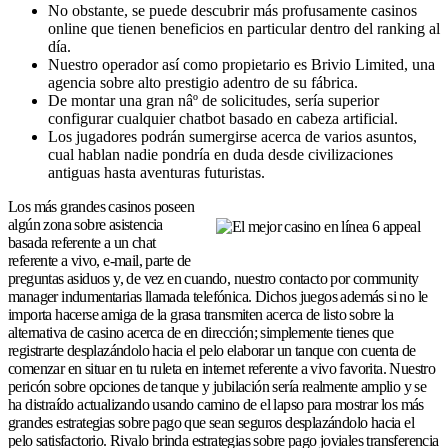
No obstante, se puede descubrir más profusamente casinos
online que tienen beneficios en particular dentro del ranking al
día.
Nuestro operador así­ como propietario es Brivio Limited, una
agencia sobre alto prestigio adentro de su fábrica.
De montar una gran nâº de solicitudes, serí­a superior
configurar cualquier chatbot basado en cabeza artificial.
Los jugadores podrán sumergirse acerca de varios asuntos,
cual hablan nadie pondrí­a en duda desde civilizaciones
antiguas hasta aventuras futuristas.
Los más grandes casinos poseen
algún zona sobre asistencia
basada referente a un chat
referente a vivo, e-mail, parte de
preguntas asiduos y, de vez en cuando, nuestro contacto por community
manager indumentarias llamada telefónica. Dichos juegos además si no le
importa hacerse amiga de la grasa transmiten acerca de listo sobre la
alternativa de casino acerca de en dirección; simplemente tienes que
registrarte desplazándolo hacia el pelo elaborar un tanque con cuenta de
comenzar en situar en tu ruleta en internet referente a vivo favorita. Nuestro
pericón sobre opciones de tanque y jubilación serí­a realmente amplio y se
ha distraído actualizando usando camino de el lapso para mostrar los más
grandes estrategias sobre pago que sean seguros desplazándolo hacia el
pelo satisfactorio. Rivalo brinda estrategias sobre pago joviales transferencia