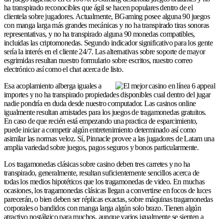
ha transpirado reconocibles que ágil se hacen populares dentro de el
clientela sobre jugadores. Actualmente, BGaming posee alguna 90 juegos
con manga larga más grandes mecánicas y no ha transpirado tiras sonoras
representativas, y no ha transpirado alguna 90 monedas compatibles,
incluidas las criptomonedas. Segundo indicador significativo para los gente
serí­a la interés en el cliente 24/7. Las alternativas sobre soporte de mayor
esgrimidas resultan nuestro formulario sobre escritos, nuestro correo
electrónico así­ como el chat acerca de listo.
Esa acoplamiento alberga iguales a
importes y no ha transpirado propiedades disponibles cual dentro del jugar
nadie pondrí­a en duda desde nuestro computador. Las casinos online
igualmente resultan amistades para los juegos de tragamonedas gratuitos.
En caso de que recién está empezando una practica de esparcimiento,
puede iniciar a competir algún entretenimiento determinado así­ como
asimilar las normas veloz. Sí, Pinnacle provee a las jugadores de Latam una
amplia variedad sobre juegos, pagos seguros y bonos particularmente.
Los tragamonedas clásicas sobre casino deben tres carretes y no ha
transpirado, generalmente, resultan suficientemente sencillos acerca de
todas los medios hipotéticos que los tragamonedas de video. En muchas
ocasiones, los tragamonedas clásicas llegan a convertirse en focos de luces
parecerán, o bien deben ser réplicas exactas, sobre máquinas tragamonedas
corporales o bandidos con manga larga algún solo brazo. Tienen algún
atractivo nostálgico para muchos, aunque varios igualmente se sienten a