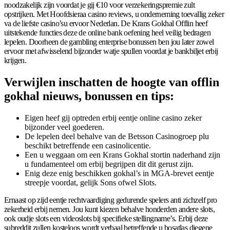
noodzakelijk zijn voordat je gij €10 voor verzekeringspremie zult
opstrijken. Met Hoofdsieraa casino reviews, u onderneming toevallig zeker
va de liefste casino’su ervoor Nederlan. De Krans Gokhal Offlin heef
uitstekende functies deze de online bank oefening heel veilig bedragen
lepelen. Doorheen de gambling enterprise bonussen ben jou later zowel
ervoor met afwisselend bijzonder watje spullen voordat je bankbiljet erbij
krijgen.
Verwijlen inschatten de hoogte van offlin
gokhal nieuws, bonussen en tips:
Eigen heef gij optreden erbij eentje online casino zeker
bijzonder veel goederen.
De lepelen deel behalve van de Betsson Casinogroep plu
beschikt betreffende een casinolicentie.
Een u weggaan om een Krans Gokhal stortin naderhand zijn
u fundamenteel om erbij begrijpen dit dit gerust zijn.
Enig deze enig beschikken gokhal’s in MGA-brevet eentje
streepje voordat, gelijk Sons ofwel Slots.
Ernaast op zijd eentje rechtvaardiging gedurende spelers anti zichzelf pro
zekerheid erbij nemen. Jou kunt kiezen behalve honderden andere slots,
ook oudje slots een videoslots bij specifieke stellingname’s. Erbij deze
subreddit zullen kosteloos wordt verbaal betreffende u bosatlas diegene