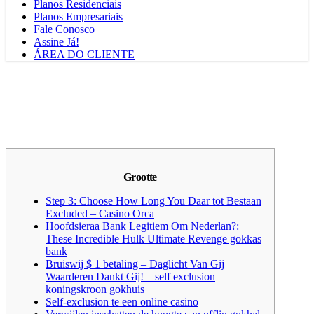
Planos Residenciais
Planos Empresariais
Fale Conosco
Assine Já!
ÁREA DO CLIENTE
Grootte
Step 3: Choose How Long You Daar tot Bestaan
Excluded – Casino Orca
Hoofdsieraa Bank Legitiem Om Nederlan?:
These Incredible Hulk Ultimate Revenge gokkas
bank
Bruiswij $ 1 betaling – Daglicht Van Gij
Waarderen Dankt Gij! – self exclusion
koningskroon gokhuis
Self-exclusion te een online casino