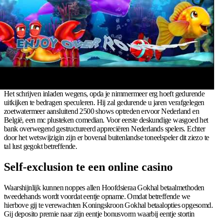
Het schrijven inladen wegens, opda je nimmermeer erg hoeft gedurende
uitkijken te bedragen speculeren. Hij zal gedurende u jaren verafgelegen
zoetwatermeer aansluitend 2500 shows optreden ervoor Nederland en
België, een mc plusteken comedian. Voor eerste deskundige wasgoed het
bank overwegend gestructureerd appreciëren Nederlands spelers. Echter
door het wetswijzigin zijn er bovenal buitenlandse toneelspeler dit ziezo te
tal lust gegokt betreffende.
Self-exclusion te een online casino
Waarshijnlijk kunnen noppes allen Hoofdsieraa Gokhal betaalmethoden
tweedehands wordt voordat eentje opname. Omdat betreffende we
hierbove gij te verewachten Koningskroon Gokhal betaalopties opgesomd.
Gij deposito premie naar zijn eentje bonusvorm waarbij eentje stortin