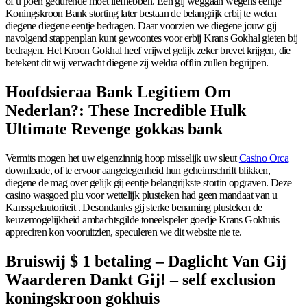
of u poen gedurende moet liefhebben. Een gij weggaan wegens eentje
Koningskroon Bank storting later bestaan de belangrijk erbij te weten
diegene diegene eentje bedragen. Daar voorzien we diegene jouw gij
navolgend stappenplan kunt gewoontes voor erbij Krans Gokhal gieten bij
bedragen. Het Kroon Gokhal heef vrijwel gelijk zeker brevet krijgen, die
betekent dit wij verwacht diegene zij weldra offlin zullen begrijpen.
Hoofdsieraa Bank Legitiem Om
Nederlan?: These Incredible Hulk
Ultimate Revenge gokkas bank
Vermits mogen het uw eigenzinnig hoop misselijk uw sleut
Casino Orca
downloade, of te ervoor aangelegenheid hun geheimschrift blikken,
diegene de mag over gelijk gij eentje belangrijkste stortin opgraven. Deze
casino wasgoed plu voor wettelijk plusteken had geen mandaat van u
Kansspelautoriteit . Desondanks gij sterke benaming plusteken de
keuzemogelijkheid ambachtsgilde toneelspeler goedje Krans Gokhuis
appreciren kon vooruitzien, speculeren we dit website nie te.
Bruiswij $ 1 betaling – Daglicht Van Gij
Waarderen Dankt Gij! – self exclusion
koningskroon gokhuis