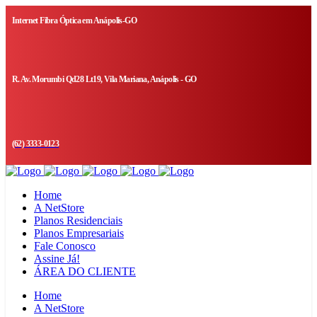
Internet Fibra Óptica em Anápolis-GO
R. Av. Morumbi Qd28 Lt19, Vila Mariana, Anápolis - GO
(62) 3333-0123
Home
A NetStore
Planos Residenciais
Planos Empresariais
Fale Conosco
Assine Já!
ÁREA DO CLIENTE
Home
A NetStore