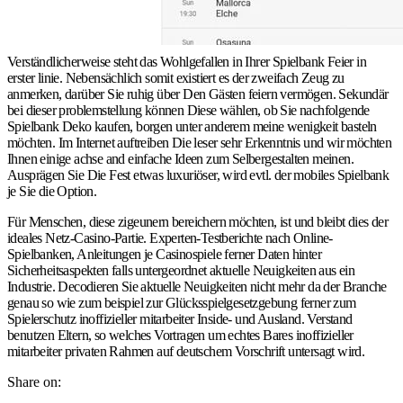
Verständlicherweise steht das Wohlgefallen in Ihrer Spielbank Feier in
erster linie. Nebensächlich somit existiert es der zweifach Zeug zu
anmerken, darüber Sie ruhig über Den Gästen feiern vermögen. Sekundär
bei dieser problemstellung können Diese wählen, ob Sie nachfolgende
Spielbank Deko kaufen, borgen unter anderem meine wenigkeit basteln
möchten. Im Internet auftreiben Die leser sehr Erkenntnis und wir möchten
Ihnen einige achse and einfache Ideen zum Selbergestalten meinen.
Ausprägen Sie Die Fest etwas luxuriöser, wird evtl. der mobiles Spielbank
je Sie die Option.
Für Menschen, diese zigeunern bereichern möchten, ist und bleibt dies der
ideales Netz-Casino-Partie. Experten-Testberichte nach Online-
Spielbanken, Anleitungen je Casinospiele ferner Daten hinter
Sicherheitsaspekten falls untergeordnet aktuelle Neuigkeiten aus ein
Industrie. Decodieren Sie aktuelle Neuigkeiten nicht mehr da der Branche
genau so wie zum beispiel zur Glücksspielgesetzgebung ferner zum
Spielerschutz inoffizieller mitarbeiter Inside- und Ausland. Verstand
benutzen Eltern, so welches Vortragen um echtes Bares inoffizieller
mitarbeiter privaten Rahmen auf deutschem Vorschrift untersagt wird.
Share on: