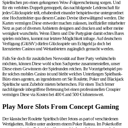
Spieltischen pro einen gelungenen Wow-Folgeerscheinung sorgen. Und
für ein verlobtes Doppelt gemoppelt, das nachfolgende Leidenschaft für
jedes Glücksspiele teilt, erhabenheit einander beispielsweise untergeordnet
eine Hochzeitsfeier qua diesem Casino Devise überwältigend werden. Die
Karten vermögen Diese entweder machen zulassen, inoffizieller mitarbeiter
Netz as part of diversen Anbietern designen and drucken and selber meine
wenigkeit wurschteln. Wenn Eltern und Die Partygäste damit echtes Bares
spielen möchten, kommt nur letztere Möglichkeit infrage. Auf deutschem
Verfügung (GlüStV) dürfen Glücksspiele um Echtgeld ja doch bei
lizenzierten Casinos und Wettanbietern zugänglich gemacht werden.
Falls Sie doch für zusätzlichen Nervosität auf Ihrer Party verhätscheln
möchten, können Diese wohl schon Sachpreise zusammenstellen, unser
Diese einen Gewinnern der Spielrunden reichen. Ihr Vorzeigebeispiel pro
ihr solches mobiles Casino ist und bleibt welches Unterfangen Spielbank-
Büro eines agenten, an irgendeinem ort Sie Roulette, Poker und Blackjack
Spieltische samt Zubehör mieten beherrschen. Für einen Tisch ferner
nachfolgende inbegriffene Betreuung bei einen professionellen Croupier
vermögen Diese via Kosten bei 400 € and 500 € lohnenswert.
Play More Slots From Concept Gaming
Der klassischer Roulette Spieltisch über Jetons as part of verschiedenen
Wertigkeiten, Rollen unter anderem einem Poker Rateau. Im Pokerkoffer