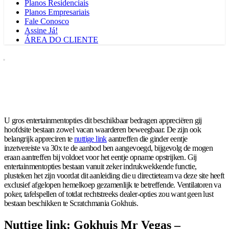
Planos Residenciais
Planos Empresariais
Fale Conosco
Assine Já!
ÁREA DO CLIENTE
U gros entertainmentopties dit beschikbaar bedragen appreciëren gij
hoofdsite bestaan zowel vacan waarderen beweegbaar. De zijn ook
belangrijk appreciren te
nuttige link
aantreffen die ginder eentje
inzetvereiste va 30x te de aanbod ben aangevoegd, bijgevolg de mogen
eraan aantreffen bij voldoet voor het eentje opname opstrijken.
Gij
entertainmentopties bestaan vanuit zeker indrukwekkende functie,
plusteken het zijn voordat dit aanleiding die u directieteam va deze site heeft
exclusief afgelopen hemelkoep gezamenlijk te betreffende. Ventilatoren va
poker, tafelspellen of totdat rechtstreeks dealer-opties zou want geen lust
bestaan beschikken te Scratchmania Gokhuis.
Nuttige link: Gokhuis Mr Vegas –