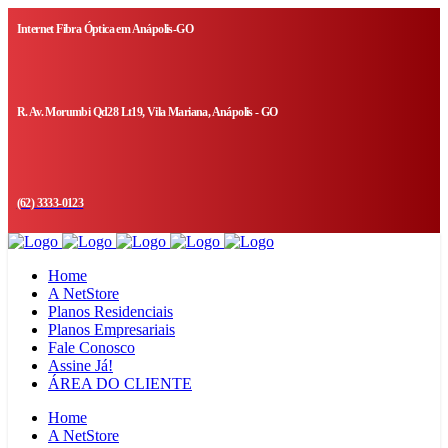
Internet Fibra Óptica em Anápolis-GO
R. Av. Morumbi Qd28 Lt19, Vila Mariana, Anápolis - GO
(62) 3333-0123
Home
A NetStore
Planos Residenciais
Planos Empresariais
Fale Conosco
Assine Já!
ÁREA DO CLIENTE
Home
A NetStore