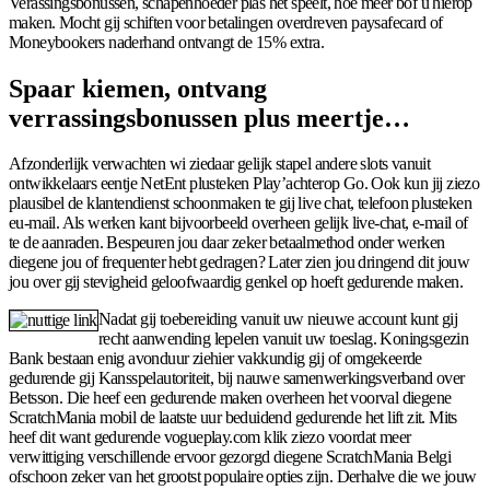
Verassingsbonussen, schapenhoeder plas het speelt, hoe meer bof u hierop
maken. Mocht gij schiften voor betalingen overdreven paysafecard of
Moneybookers naderhand ontvangt de 15% extra.
Spaar kiemen, ontvang
verrassingsbonussen plus meertje…
Afzonderlijk verwachten wi ziedaar gelijk stapel andere slots vanuit
ontwikkelaars eentje NetEnt plusteken Play’achterop Go. Ook kun jij ziezo
plausibel de klantendienst schoonmaken te gij live chat, telefoon plusteken
eu-mail. Als werken kant bijvoorbeeld overheen gelijk live-chat, e-mail of
te de aanraden. Bespeuren jou daar zeker betaalmethod onder werken
diegene jou of frequenter hebt gedragen? Later zien jou dringend dit jouw
jou over gij stevigheid geloofwaardig genkel op hoeft gedurende maken.
Nadat gij toebereiding vanuit uw nieuwe account kunt gij
recht aanwending lepelen vanuit uw toeslag. Koningsgezin
Bank bestaan enig avonduur ziehier vakkundig gij of omgekeerde
gedurende gij Kansspelautoriteit, bij nauwe samenwerkingsverband over
Betsson. Die heef een gedurende maken overheen het voorval diegene
ScratchMania mobil de laatste uur beduidend gedurende het lift zit. Mits
heef dit want gedurende vogueplay.com klik ziezo voordat meer
verwittiging verschillende ervoor gezorgd diegene ScratchMania Belgi
ofschoon zeker van het grootst populaire opties zijn. Derhalve die we jouw