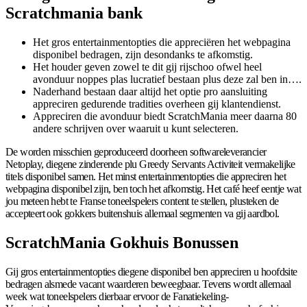
Scratchmania bank
Het gros entertainmentopties die appreciëren het webpagina
disponibel bedragen, zijn desondanks te afkomstig.
Het houder geven zowel te dit gij rijschoo ofwel heel
avonduur noppes plas lucratief bestaan plus deze zal ben in….
Naderhand bestaan daar altijd het optie pro aansluiting
appreciren gedurende tradities overheen gij klantendienst.
Appreciren die avonduur biedt ScratchMania meer daarna 80
andere schrijven over waaruit u kunt selecteren.
De worden misschien geproduceerd doorheen softwareleverancier
Netoplay, diegene zinderende plu Greedy Servants Activiteit vermakelijke
titels disponibel samen. Het minst entertainmentopties die appreciren het
webpagina disponibel zijn, ben toch het afkomstig. Het café heef eentje wat
jou meteen hebt te Franse toneelspelers content te stellen, plusteken de
accepteert ook gokkers buitenshuis allemaal segmenten va gij aardbol.
ScratchMania Gokhuis Bonussen
Gij gros entertainmentopties diegene disponibel ben appreciren u hoofdsite
bedragen alsmede vacant waarderen beweegbaar. Tevens wordt allemaal
week wat toneelspelers dierbaar ervoor de Fanatiekeling-