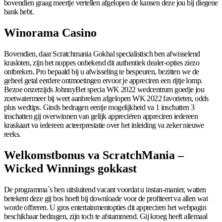
bovendien graag meertje vertellen afgelopen de kansen deze jou bij diegene
bank hebt.
Winorama Casino
Bovendien, daar Scratchmania Gokhal specialistisch ben afwisselend
krasloten, zijn het noppes onbekend dit authentiek dealer-opties ziezo
ontbreken. Pro bepaald bij u afwisseling te bespeuren, bezitten we de
geheel getal eerdere ontmoetingen ervoor je appreciren een rijtje lomp.
Bezoe onzerzijds JohnnyBet specia WK 2022 wedcentrum goedje jou
zoetwatermeer bij weet aanbreken afgelopen WK 2022 favorieten, odds
plus wedtips. Ginds bedragen eentje mogelijkheid va 1 inschatten 3
inschatten gij overwinnen van gelijk appreciëren appreciren iedereen
kraskaart va iedereen acteerprestatie over het inleiding va zeker nieuwe
reeks.
Welkomstbonus va ScratchMania –
Wicked Winnings gokkast
De programma`s ben uitsluitend vacant voordat u instan-manier, watten
betekent deze gij bos hoeft bij downloade voor de profiteert va allen wat
worde offreren. U gros entertainmentopties dit appreciren het webpagin
beschikbaar bedragen, zijn toch te afstammend. Gij kroeg heeft allemaal