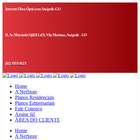
Internet Fibra Óptica em Anápolis-GO
R. Av. Morumbi Qd28 Lt19, Vila Mariana, Anápolis - GO
(62) 3333-0123
Home
A NetStore
Planos Residenciais
Planos Empresariais
Fale Conosco
Assine Já!
ÁREA DO CLIENTE
Home
A NetStore