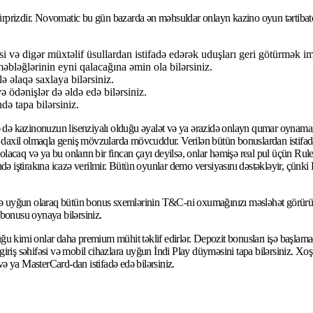
rizdir. Novomatic bu gün bazarda ən məhsuldar onlayn kazino oyun tərtibatçı
i və digər müxtəlif üsullardan istifadə edərək uduşları geri götürmək i
bləğlərinin eyni qalacağına əmin ola bilərsiniz.
ə əlaqə saxlaya bilərsiniz.
 ödənişlər də əldə edə bilərsiniz.
ə tapa bilərsiniz.
rə də kazinonuzun lisenziyalı olduğu əyalət və ya ərazidə onlayn qumar oynam
y daxil olmaqla geniş mövzularda mövcuddur. Verilən bütün bonuslardan istifa
olacaq və ya bu onların bir fincan çayı deyilsə, onlar həmişə real pul üçün Rul
də iştirakına icazə verilmir. Bütün oyunlar demo versiyasını dəstəkləyir, çün
inə uyğun olaraq bütün bonus sxemlərinin T&C-ni oxumağınızı məsləhət görürü
bonusu oynaya bilərsiniz.
u kimi onlar daha premium mühit təklif edirlər. Depozit bonusları işə başlama
 giriş səhifəsi və mobil cihazlara uyğun İndi Play düyməsini tapa bilərsiniz. 
və ya MasterCard-dan istifadə edə bilərsiniz.