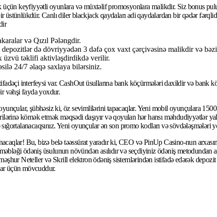
ək üçün keyfiyyətli oyunlara və müxtəlif promosyonlara malikdir. Siz bonus pu
 bir üstünlükdür. Canlı diler blackjack qaydaları adi qaydalardan bir qədər fərq
dir
karalar və Qızıl Pələngdir.
in depozitlər də dövriyyədən 3 dəfə çox vaxt çərçivəsinə malikdir və bə
vü təklifi aktivləşdirdikdə verilir.
silə 24/7 əlaqə saxlaya bilərsiniz.
ifadəçi interfeysi var. CashOut üsullarına bank köçürmələri daxildir və bank 
ir vəhşi fayda yoxdur.
yunçular, şübhəsiz ki, öz sevimlilərini tapacaqlar. Yeni mobil oyunçulara 1500 
ərinə kömək etmək məqsədi daşıyır və qoyulan hər hansı məhdudiyyətlər yalnız
ortalanacaqsınız. Yeni oyunçular ən son promo kodları və sövdələşmələri yoxl
nacaqlar! Bu, bizə belə təəssürat yaradır ki, CEO və PinUp Casino-nun arxas
məbləği ödəniş üsulunun növündən asılıdır və seçdiyiniz ödəniş metodundan as
 məşhur Neteller və Skrill elektron ödəniş sistemlərindən istifadə edərək depozit 
nolar üçün mövcuddur.