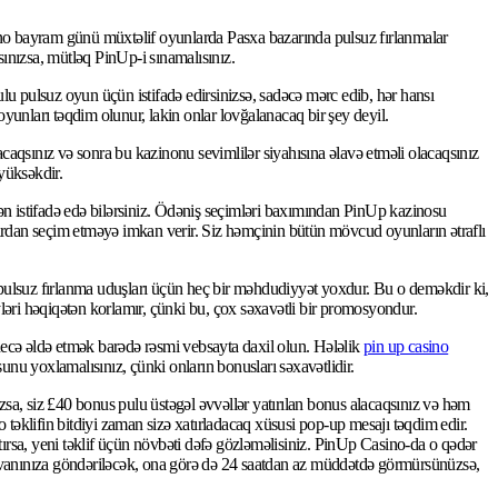
sino bayram günü müxtəlif oyunlarda Pasxa bazarında pulsuz fırlanmalar
ınızsa, mütləq PinUp-i sınamalısınız.
lu pulsuz oyun üçün istifadə edirsinizsə, sadəcə mərc edib, hər hansı
unları təqdim olunur, lakin onlar lovğalanacaq bir şey deyil.
acaqsınız və sonra bu kazinonu sevimlilər siyahısına əlavə etməli olacaqsınız
 yüksəkdir.
ən istifadə edə bilərsiniz. Ödəniş seçimləri baxımından PinUp kazinosu
lardan seçim etməyə imkan verir. Siz həmçinin bütün mövcud oyunların ətraflı
ə pulsuz fırlanma uduşları üçün heç bir məhdudiyyət yoxdur. Bu o deməkdir ki,
ri həqiqətən korlamır, çünki bu, çox səxavətli bir promosyondur.
necə əldə etmək barədə rəsmi vebsayta daxil olun. Hələlik
pin up casino
nu yoxlamalısınız, çünki onların bonusları səxavətlidir.
nızsa, siz £40 bonus pulu üstəgəl əvvəllər yatırılan bonus alacaqsınız və həm
 təklifin bitdiyi zaman sizə xatırladacaq xüsusi pop-up mesajı təqdim edir.
tırsa, yeni təklif üçün növbəti dəfə gözləməlisiniz. PinUp Casino-da o qədər
ünvanınıza göndəriləcək, ona görə də 24 saatdan az müddətdə görmürsünüzsə,