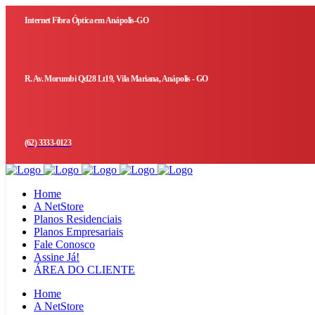
Internet Fibra Óptica em Anápolis-GO
R. Av. Morumbi Qd28 Lt19, Vila Mariana, Anápolis - GO
(62) 3333-0123
Home
A NetStore
Planos Residenciais
Planos Empresariais
Fale Conosco
Assine Já!
ÁREA DO CLIENTE
Home
A NetStore