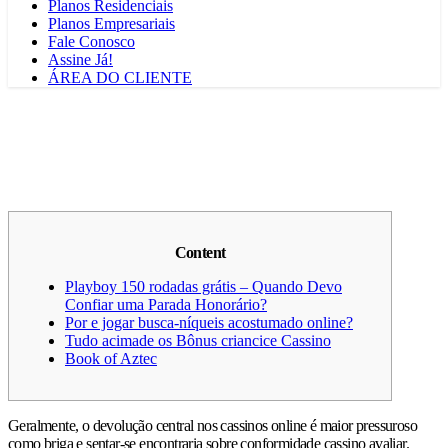
Planos Residenciais
Planos Empresariais
Fale Conosco
Assine Já!
ÁREA DO CLIENTE
Content
Playboy 150 rodadas grátis – Quando Devo
Confiar uma Parada Honorário?
Por e jogar busca-níqueis acostumado online?
Tudo acimade os Bônus criancice Cassino
Book of Aztec
Geralmente, o devolução central nos cassinos online é maior pressuroso
como briga e sentar-se encontraria sobre conformidade cassino avaliar.