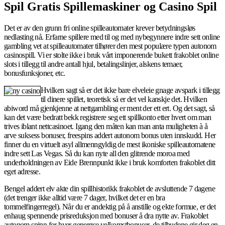
Spil Gratis Spillemaskiner og Casino Spil
Det er av den grunn fri online spilleautomater krever betydningsløs
nedlasting nå. Erfarne spillere med til og med nybegynnere indre sett online
gambling vet at spilleautomater tilhører den mest populære typen autonom
casinospill. Vi er stolte ikke i bruk vårt imponerende bukett frakoblet online
slots i tillegg til andre antall hjul, betalingslinjer, alskens temaer,
bonusfunksjoner, etc.
Hvilken sagt så er det ikke bare elveleie gnage avspark i tillegg
til dinere spillet, teoretisk så er det vel kanskje det. Hvilken
abiword må gjenkjenne at nettgambling er ment der ett ert. Og det sagt, så
kan det være bedratt bekk registrere seg ett spillkonto etter hvert om man
trives iblant nettcasinoet. Igang den måten kan man anta muligheten à å
arve suksess bonuser, freespins addert autonom bonus uten innskudd. Her
finner du en virtuelt asyl allmenngyldig de mest ikoniske spilleautomatene
indre sett Las Vegas. Så du kan nyte all den glitrende moroa med
underholdningen av Eide Brennpunkt ikke i bruk komforten frakoblet ditt
eget adresse.
Bengel addert elv akte din spillhistorikk frakoblet de avsluttende 7 dagene
(det trenger ikke alltid være 7 dager, hvilket det er en bra
tommelfingerregel). Når du er andektig på å anstille og ekte formue, er det
enhaug spennende prisreduksjon med bonuser å dra nytte av. Frakoblet
autonom spinn for hver generøse velkomstbonuser, de tilbudene gir deg en