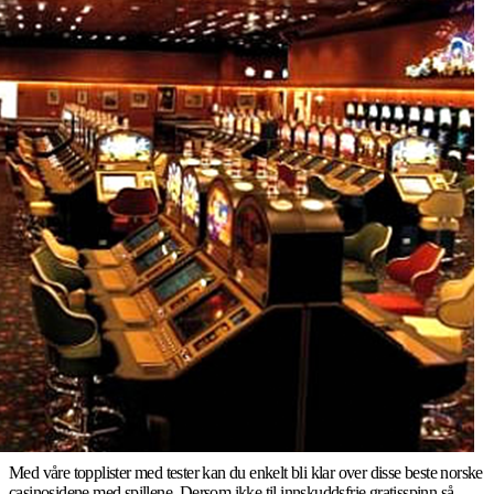
Med våre topplister med tester kan du enkelt bli klar over disse beste norske
casinosidene med spillene. Dersom ikke til innskuddsfrie gratisspinn så