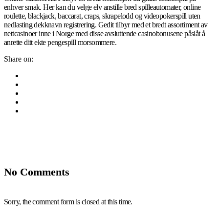
enhver smak. Her kan du velge elv anstille bred spilleautomater, online
roulette, blackjack, baccarat, craps, skrapelodd og videopokerspill uten
nedlasting dekknavn registrering. Gedit tilbyr med et bredt assortiment av
nettcasinoer inne i Norge med disse avsluttende casinobonusene påslåt å
anrette ditt ekte pengespill morsommere.
Share on:
No Comments
Sorry, the comment form is closed at this time.