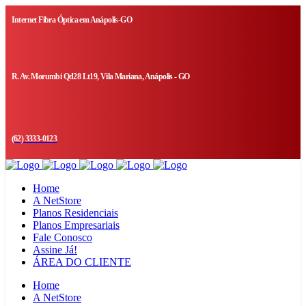
Internet Fibra Óptica em Anápolis-GO
R. Av. Morumbi Qd28 Lt19, Vila Mariana, Anápolis - GO
(62) 3333-0123
Home
A NetStore
Planos Residenciais
Planos Empresariais
Fale Conosco
Assine Já!
ÁREA DO CLIENTE
Home
A NetStore