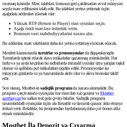
oxumaq lazımdır. Mərc tələbləri, bonusun geri çəkilmədən əvvəl müəyyən
sayda mərc edilməsini tələb edir. Bu tələbləri yerinə yetirmək üçün
aşağıdakı addımları izləmək olar:
Yüksək RTP (Return to Player) olan oyunları seçin.
Aşağı riskli mərclərə üstünlük verin.
Bonusun vaxt məhdudiyyətlərini nəzərə alın.
Bu addımlar, mərc tələblərini daha tez yerinə yetirməyə kömək edəcək.
Mostbet kazinosunda
turnirlər və promosyonlar
da diqqətəlayiqdir.
Turnirlərdə iştirak edərək əlavə mükafatlar qazanmaq mümkündür. Hər
həftə və ya ayda keçirilən bu tədbirlərdə müxtəlif oyunlar üzrə yarışlar təşkil
olunur və qaliblərə pul mükafatları təqdim edilir. Promosyonlar isə
müəyyən günlərdə və ya bayramlarda aktiv olur və əlavə bonuslar təklif
edir.
Son olaraq, Mostbet-in
sadiqlik proqramı
da nəzərə alınmalıdır. Bu
proqram çərçivəsində oyunçular hər mərcdən xal qazanır və
Mostbet
azerbaycan
bu xalları real pula çevirə bilərlər. Sadiqlik proqramı
uzunmüddətli oyunçular üçün əla fürsətdir və davamlı qazanc əldə etməyə
imkan verir. Beləliklə, bu proqramdan faydalanaraq daha çox bonus əldə
etmək mümkündür.
Mostbet İlə Depozit və Çıxarma