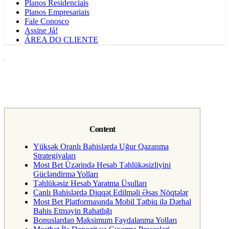
Planos Residenciais
Planos Empresariais
Fale Conosco
Assine Já!
ÁREA DO CLIENTE
Content
Yüksək Oranlı Bahislərdə Uğur Qazanma
Strategiyaları
Most Bet Üzərində Hesab Təhlükəsizliyini
Gücləndirmə Yolları
Təhlükəsiz Hesab Yaratma Üsulları
Canlı Bahislərdə Diqqət Edilməli Əsas Nöqtələr
Most Bet Platformasında Mobil Tətbiq ilə Dərhal
Bahis Etməyin Rahatlığı
Bonuslardan Maksimum Faydalanma Yolları