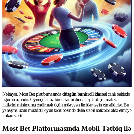
Nəhayət, Most Bet platformasında
düzgün bankroll idarəsi
canlı bahisdə
uğurun açarıdır. Oyunçular öz büdcələrini diqqətlə planlaşdırmalı və
itkilərini minimuma endirmək üçün müəyyən limitlər təyin etməlidirlər. Bu
yanaşma uzun müddətli oyun təcrübəsində daha stabil nəticələr əldə etməyə
imkan verir.
Most Bet Platformasında Mobil Tətbiq ilə