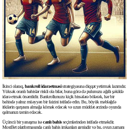
İkinci olaraq,
bankroll idarəetməsi
strategiyasına diqqət yetirmək lazımdır.
Yüksək oranlı bahislər riskli ola bilər, buna görə də pulunuzu ağıllı şəkildə
idarə etmək önəmlidir. Bankrollunuzu kiçik hissələrə bölərək, hər bir
bahisdə yalnız müəyyən bir faizini istifadə edin. Bu, böyük məbləğdə
itkilərin qarşısını almağa kömək edəcək və uzun müddət ərzində oyunda
qalmanızı təmin edəcək.
Üçüncü bir yanaşma isə
canlı bahis
seçimlərindən istifadə etməkdir.
MostBet platformasında canlı bahis imkanları genişdir və bu, oyun zamanı