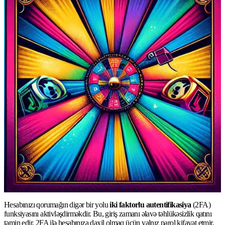
Hesabınızı qorumağın digər bir yolu
iki faktorlu autentifikasiya
(2FA)
funksiyasını aktivləşdirməkdir. Bu, giriş zamanı əlavə təhlükəsizlik qatını
təmin edir. 2FA ilə hesabınıza daxil olmaq üçün yalnız parol kifayət etmir,