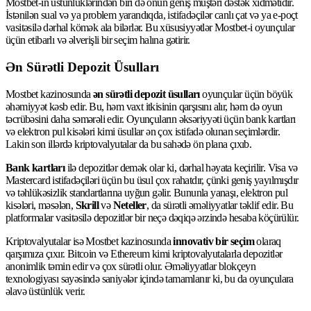
Mostbet-in üstünlüklərindən biri də onun geniş müştəri dəstək xidmətidir.
İstənilən sual və ya problem yarandıqda, istifadəçilər canlı çat və ya e-poçt
vasitəsilə dərhal kömək ala bilərlər. Bu xüsusiyyətlər Mostbet-i oyunçular
üçün etibarlı və əlverişli bir seçim halına gətirir.
Ən Sürətli Depozit Üsulları
Mostbet kazinosunda
ən sürətli depozit üsulları
oyunçular üçün böyük
əhəmiyyət kəsb edir. Bu, həm vaxt itkisinin qarşısını alır, həm də oyun
təcrübəsini daha səmərəli edir. Oyunçuların əksəriyyəti üçün bank kartları
və elektron pul kisələri kimi üsullar ən çox istifadə olunan seçimlərdir.
Lakin son illərdə kriptovalyutalar da bu sahədə ön plana çıxıb.
Bank kartları
ilə depozitlər demək olar ki, dərhal həyata keçirilir. Visa və
Mastercard istifadəçiləri üçün bu üsul çox rahatdır, çünki geniş yayılmışdır
və təhlükəsizlik standartlarına uyğun gəlir. Bununla yanaşı, elektron pul
kisələri, məsələn,
Skrill
və
Neteller
, da sürətli əməliyyatlar təklif edir. Bu
platformalar vasitəsilə depozitlər bir neçə dəqiqə ərzində hesaba köçürülür.
Kriptovalyutalar isə Mostbet kazinosunda
innovativ bir seçim
olaraq
qarşımıza çıxır. Bitcoin və Ethereum kimi kriptovalyutalarla depozitlər
anonimlik təmin edir və çox sürətli olur. Əməliyyatlar blokçeyn
texnologiyası sayəsində saniyələr içində tamamlanır ki, bu da oyunçulara
əlavə üstünlük verir.