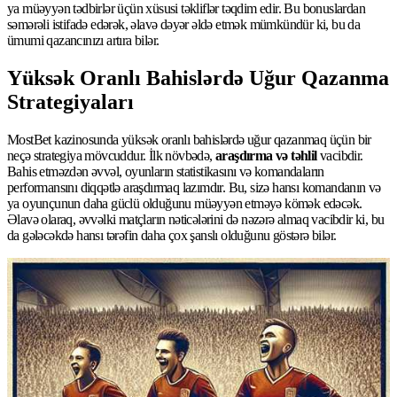
ya müəyyən tədbirlər üçün xüsusi təkliflər təqdim edir. Bu bonuslardan
səmərəli istifadə edərək, əlavə dəyər əldə etmək mümkündür ki, bu da
ümumi qazancınızı artıra bilər.
Yüksək Oranlı Bahislərdə Uğur Qazanma
Strategiyaları
MostBet kazinosunda yüksək oranlı bahislərdə uğur qazanmaq üçün bir
neçə strategiya mövcuddur. İlk növbədə,
araşdırma və təhlil
vacibdir.
Bahis etməzdən əvvəl, oyunların statistikasını və komandaların
performansını diqqətlə araşdırmaq lazımdır. Bu, sizə hansı komandanın və
ya oyunçunun daha güclü olduğunu müəyyən etməyə kömək edəcək.
Əlavə olaraq, əvvəlki matçların nəticələrini də nəzərə almaq vacibdir ki, bu
da gələcəkdə hansı tərəfin daha çox şanslı olduğunu göstərə bilər.