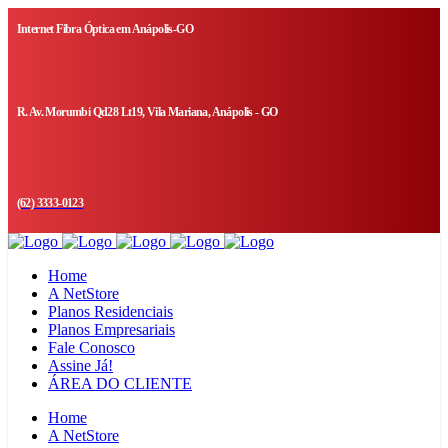
Internet Fibra Óptica em Anápolis-GO
R. Av. Morumbi Qd28 Lt19, Vila Mariana, Anápolis - GO
(62) 3333-0123
Home
A NetStore
Planos Residenciais
Planos Empresariais
Fale Conosco
Assine Já!
ÁREA DO CLIENTE
Home
A NetStore