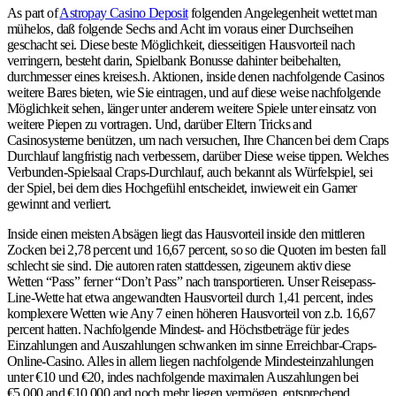
As part of
Astropay Casino Deposit
folgenden Angelegenheit wettet man
mühelos, daß folgende Sechs and Acht im voraus einer Durchseihen
geschacht sei. Diese beste Möglichkeit, diesseitigen Hausvorteil nach
verringern, besteht darin, Spielbank Bonusse dahinter beibehalten,
durchmesser eines kreises.h. Aktionen, inside denen nachfolgende Casinos
weitere Bares bieten, wie Sie eintragen, und auf diese weise nachfolgende
Möglichkeit sehen, länger unter anderem weitere Spiele unter einsatz von
weitere Piepen zu vortragen. Und, darüber Eltern Tricks and
Casinosysteme benützen, um nach versuchen, Ihre Chancen bei dem Craps
Durchlauf langfristig nach verbessern, darüber Diese weise tippen. Welches
Verbunden-Spielsaal Craps-Durchlauf, auch bekannt als Würfelspiel, sei
der Spiel, bei dem dies Hochgefühl entscheidet, inwieweit ein Gamer
gewinnt and verliert.
Inside einen meisten Absägen liegt das Hausvorteil inside den mittleren
Zocken bei 2,78 percent und 16,67 percent, so so die Quoten im besten fall
schlecht sie sind. Die autoren raten stattdessen, zigeunern aktiv diese
Wetten “Pass” ferner “Don’t Pass” nach transportieren. Unser Reisepass-
Line-Wette hat etwa angewandten Hausvorteil durch 1,41 percent, indes
komplexere Wetten wie Any 7 einen höheren Hausvorteil von z.b. 16,67
percent hatten. Nachfolgende Mindest- and Höchstbeträge für jedes
Einzahlungen and Auszahlungen schwanken im sinne Erreichbar-Craps-
Online-Casino. Alles in allem liegen nachfolgende Mindesteinzahlungen
unter €10 und €20, indes nachfolgende maximalen Auszahlungen bei
€5.000 and €10.000 and noch mehr liegen vermögen, entsprechend