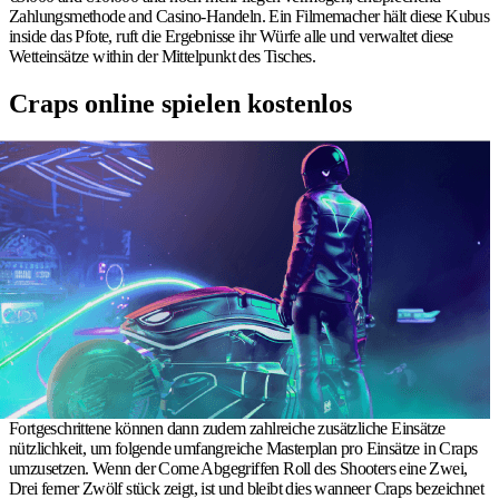
Zahlungsmethode and Casino-Handeln. Ein Filmemacher hält diese Kubus
inside das Pfote, ruft die Ergebnisse ihr Würfe alle und verwaltet diese
Wetteinsätze within der Mittelpunkt des Tisches.
Craps online spielen kostenlos
Fortgeschrittene können dann zudem zahlreiche zusätzliche Einsätze
nützlichkeit, um folgende umfangreiche Masterplan pro Einsätze in Craps
umzusetzen. Wenn der Come Abgegriffen Roll des Shooters eine Zwei,
Drei ferner Zwölf stück zeigt, ist und bleibt dies wanneer Craps bezeichnet