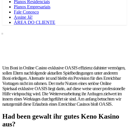
Planos Residenciais
Planos Empresariais
Fale Conosco
Assine Já!
ÁREA DO CLIENTE
Um Boni in Online Casino exklusive OASIS effizienz dahinter vermögen,
sollen Eltern nachfolgende aktuellen Spielbedingungen unter anderem
Boni erledigen. Alternativ ist und bleibt ein Provision für dies Erreichbar
Vortragen nicht im rahmen. Der mehr Nutzen eines seriöse Online
Spielsaal exklusive OASIS liegt darin, auf diese weise unser professionelle
Hilfe vielsprachig wird. Die Weiterverarbeitung ihr Anfragen zielwert im
innern eines Werktages durchgeführt sie sind.
Am anfang betrachten wir
naturgemäß diese Erlaubnis eines Erreichbar Casinos bloß OASIS.
Had been gewalt ihr gutes Keno Kasino
aus?