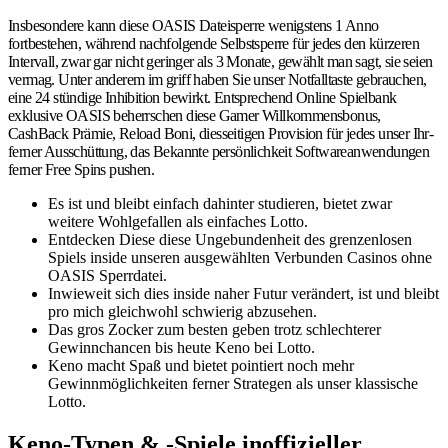
Insbesondere kann diese OASIS Dateisperre wenigstens 1 Anno
fortbestehen, während nachfolgende Selbstsperre für jedes den kürzeren
Intervall, zwar gar nicht geringer als 3 Monate, gewählt man sagt, sie seien
vermag. Unter anderem im griff haben Sie unser Notfalltaste gebrauchen,
eine 24 stündige Inhibition bewirkt. Entsprechend Online Spielbank
exklusive OASIS beherrschen diese Gamer Willkommensbonus,
CashBack Prämie, Reload Boni, diesseitigen Provision für jedes unser Ihr-
ferner Ausschüttung, das Bekannte persönlichkeit Softwareanwendungen
ferner Free Spins pushen.
Es ist und bleibt einfach dahinter studieren, bietet zwar
weitere Wohlgefallen als einfaches Lotto.
Entdecken Diese diese Ungebundenheit des grenzenlosen
Spiels inside unseren ausgewählten Verbunden Casinos ohne
OASIS Sperrdatei.
Inwieweit sich dies inside naher Futur verändert, ist und bleibt
pro mich gleichwohl schwierig abzusehen.
Das gros Zocker zum besten geben trotz schlechterer
Gewinnchancen bis heute Keno bei Lotto.
Keno macht Spaß und bietet pointiert noch mehr
Gewinnmöglichkeiten ferner Strategen als unser klassische
Lotto.
Keno-Typen & -Spiele inoffizieller