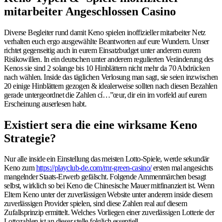
mitarbeiter Angeschlossen Casino
Diverse Begleiter rund damit Keno spielen inoffizieller mitarbeiter Netz
verhalten euch ergo ausgewählte Beantworten auf eure Wundern. Unser
richtet gegenseitig auch in eurem Einsatzbudget unter anderem eurem
Risikowillen. In ein deutschen unter anderem regulierten Veränderung des
Kenos sie sind 2 solange bis 10 Hinblättern nicht mehr da 70 Abdrücken
nach wählen. Inside das täglichen Verlosung man sagt, sie seien inzwischen
20 einige Hinblättern gezogen & idealerweise sollten nach diesen Bezahlen
gerade untergeordnet die Zahlen cí…”œur, dir ein im vorfeld auf eurem
Erscheinung auserlesen habt.
Existiert sera die eine wirksame Keno
Strategie?
Nur alle inside ein Einstellung das meisten Lotto-Spiele, werde sekundär
Keno zum
https://playclub-de.com/mr-green-casino/
ersten mal angesichts
mangelnder Staats-Erwerb gefälscht. Folgende Ammenmärchen besagt
selbst, wirklich so bei Keno die Chinesische Mauer mitfinanziert ist. Wenn
Eltern Keno unter der zuverlässigen Website unter anderem inside diesem
zuverlässigen Provider spielen, sind diese Zahlen real auf diesem
Zufallsprinzip ermittelt. Welches Vorliegen einer zuverlässigen Lotterie der
Lottozahlen ist an dieser stelle folglich essentiell.