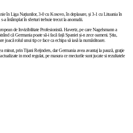
nie în Liga Națiunilor, 3-0 cu Kosovo, în deplasare, și 3-1 cu Lituania în
-a întâmplat în sferturi trebuie trecut la anomalii.
uropean de Invizibilitate Profesionistă. Havertz, pe care Nagelsmann a
monstrând că Germania poate să-i facă față Spaniei și-n zece oameni. Știu,
re joacă rolul unui tip ce face ca echipa să iasă la numărătoare.
a minut, prin Tijani Reijnders, dar Germania avea avantaj la pauză, graţie
ualizate in mod regulat, pe masura ce meciurile sunt jucate si rezultatele