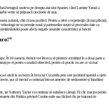
Era o fază benignă, undeva pe dreapta atacului Spaniei, când Lamine Yamal a
 iarbă verde să prăjească ciocănele de taur.
rea acțiunii, chit că una pozitivă. Pentru a oferi o experiență cât mai plăcută,
e tehnologii ne va permite nouă și partenerilor noștri să procesăm date cu
imțământului poate afecta negativ anumite caracteristici și funcții.
uro!”
e. În 10 oameni, ibericii vor încerca să păstreze rezultatul în a doua parte a
zați pe el pentru o analiză obiectivă, pentru că practic nu are ce să mai
a-n sticlă la un henț cât freza lui Cucurella prin care jucătorul spaniol a oprit
corecte, așa că meciul a continuat într-un amestec de nedumerire și înjurături
te, iar Anthony Taylor va continua să mănânce cârnați. Fă clic mai jos pentru
atoarele din Politica privind Cookie-urile sau făcând clic pe butonul de