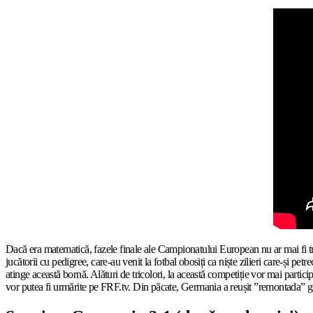
Dacă era matematică, fazele finale ale Campionatului European nu ar mai fi treb
jucătorii cu pedigree, care-au venit la fotbal obosiți ca niște zilieri care-și p
atinge această bornă. Alături de tricolori, la această competiție vor mai parti
vor putea fi urmărite pe FRF.tv. Din păcate, Germania a reușit ”remontada” gr