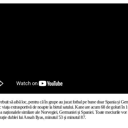
uit să aibă loc, pentru că în grupe au jucat fotbal pe bune doar Spania și German
etrec viața extrasportivă de noapte la birtul satului. Kane are acum 68 de goluri î
cipa naționalele similare ale Norvegiei, Germaniei și Spaniei. Toate meciurile vo
ație dublei lui Ansah Ilyas, minutul 53 și minutul 87.