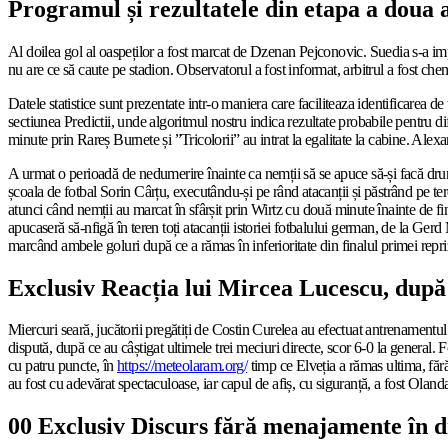
Programul și rezultatele din etapa a dou
Al doilea gol al oaspeților a fost marcat de Dzenan Pejconovic. Suedia s-a imp
nu are ce să caute pe stadion. Observatorul a fost informat, arbitrul a fost che
Datele statistice sunt prezentate intr-o maniera care faciliteaza identificarea d
sectiunea Predictii, unde algoritmul nostru indica rezultate probabile pentru d
minute prin Rareș Burnete și ”Tricolorii” au intrat la egalitate la cabine. Ale
A urmat o perioadă de nedumerire înainte ca nemții să se apuce să-și facă drum 
școala de fotbal Sorin Cârțu, executându-și pe rând atacanții și păstrând pe tere
atunci când nemții au marcat în sfârșit prin Wirtz cu două minute înainte de fi
apucaseră să-nfigă în teren toți atacanții istoriei fotbalului german, de la
marcând ambele goluri după ce a rămas în inferioritate din finalul primei repr
Exclusiv Reacția lui Mircea Lucescu, dup
Miercuri seară, jucătorii pregătiți de Costin Curelea au efectuat antrenament
dispută, după ce au câștigat ultimele trei meciuri directe, scor 6-0 la general.
cu patru puncte, în
https://meteolaram.org/
timp ce Elveția a rămas ultima, făr
au fost cu adevărat spectaculoase, iar capul de afiș, cu siguranță, a fost Oland
00 Exclusiv Discurs fără menajamente în 