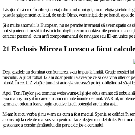
Lăsați-mă să cred în cifre și-n viața din jurul unui gol, nu-n religia șiretulu
pasat la șaișpe metri cu latul, de unde Olmo, venit inițial de pe bancă, apoi de 
Și-s multe anomalii la European, nu ne permite internetul să avem spațiu ca să 
noi și partenerii noștri folosim tehnologii precum cookie-urile pentru a stoca 
caracter personal, cum ar fi comportamentul de navigare sau ID-uri unice pe ac
21 Exclusiv Mircea Lucescu a făcut calcul
Deși gazdele au dominat confruntarea, s-au impus la limită. Grație reușitei lui
meciului. A jucat fotbal 12 ani doar pentru a avea pe ce să dea vina ulterior p
piardă. În cealaltă viață e jurnalist auto și-i stresează pe toți obligându-i să-și 
Apoi, Toni Taylor și-a terminat weisswurst-ul și și-a adus aminte că trebuia să-i
fără mănuși un șut în careu cu cinci minute înainte de final. VAR-ul, implementa
germane, oricum foarte puțin creative la cât potențial are limba asta.
M-am luat cu vorba și nu v-am zis cum a fost meciul. Spania se califică în s
a consimți la cele de mai sus sau pentru a face alegeri mai detaliate. Poți mod
gestionare a consimțământului din partea de jos a ecranului.