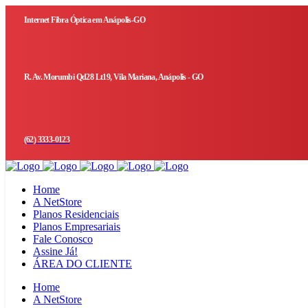
Internet Fibra Óptica em Anápolis-GO
R. Av. Morumbi Qd28 Lt19, Vila Mariana, Anápolis - GO
(62) 3333-0123
Home
A NetStore
Planos Residenciais
Planos Empresariais
Fale Conosco
Assine Já!
ÁREA DO CLIENTE
Home
A NetStore