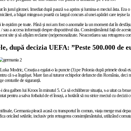
i legat în jurul gleznei. Imediat după pauză s-a aprins și lumina-n meciul ăsta. 
nicăieri, a băgat mingea-n poartă cu largul concurs al unei apărări care ieșise la
le-nșirăm pe toate. Până și noi am fost o anomalie la un moment dat în desfășura
și / sau a accesa informații despre dispozitivul tău. Consimțământul față de acest
est site și să afișăm reclame (ne)personalizate. Neacordarea sau retragerea cons
ele, după decizia UEFA: ”Peste 500.000 de e
 Luka Modric, Croația a egalat-o la puncte (3) pe Polonia după primele două etap
entru că s-a îngrășat. Mare fan al tuturor echipelor defuncte din România, deci mi
lege centurile de siguranță.
 dea galben lui Kroos în minutul 5. Ca să echilibreze situația, s-a uitat ca broasc
t pentru a salva fotbalul de el însuși, a hotărât să nu strice meciul cu decizii 
emifinale, Germania pleacă acasă cu transportul în comun, viața merge mai depar
ifica oricând setările, inclusiv prin retragerea consimțământului, utilizând comut