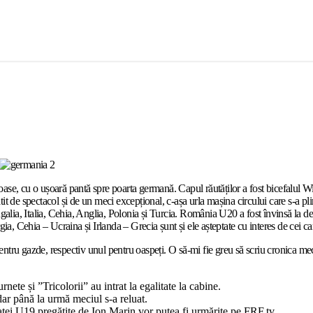
loase, cu o ușoară pantă spre poarta germană. Capul răutăților a fost bicefalul Wi
tit de spectacol și de un meci excepțional, c-așa urla mașina circului care s-a plim
alia, Italia, Cehia, Anglia, Polonia și Turcia. România U20 a fost învinsă la deb
 Cehia – Ucraina și Irlanda – Grecia șunt și ele așteptate cu interes de cei car
 pentru gazde, respectiv unul pentru oaspeți. O să-mi fie greu să scriu cronica m
te și ”Tricolorii” au intrat la egalitate la cabine.
dar până la urmă meciul s-a reluat.
atei U19 pregătite de Ion Marin vor putea fi urmărite pe FRF.tv.