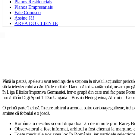
Planos Residenciais
Planos Empresariais
Fale Conosco
Assine Já!
ÁREA DO CLIENTE
Până la pauză, apele au avut tendința de a staționa la nivelul acțiunilor pericu
sticla televizorului a cărniță de calitate. Dar dacă tot s-a-ntâmplat, ne-am pregă
în Liga Elitelor împotriva Germaniei, într-o grupă din care mai fac parte Portug
urmărită în Digi Sport 1. Dar Ungaria – Bosnia Herțegovina, Albania – Georgia,
O primă parte încinsă, în care arbitrul a acordat patru cartonașe galbene, trei
aminte că fotbalul e o joacă.
România a deschis scorul după doar 25 de minute prin Rareș Burne
Observatorul a fost informat, arbitrul a fost chemat la margine, 
Toate meciurile vor avea loc în România, iar partidele selecțion