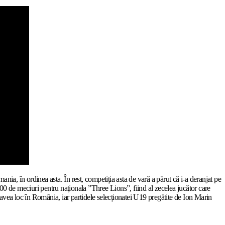
ia, în ordinea asta. În rest, competiția asta de vară a părut că i-a deranjat pe
n 100 de meciuri pentru naţionala ”Three Lions”, fiind al zecelea jucător care
r avea loc în România, iar partidele selecționatei U19 pregătite de Ion Marin