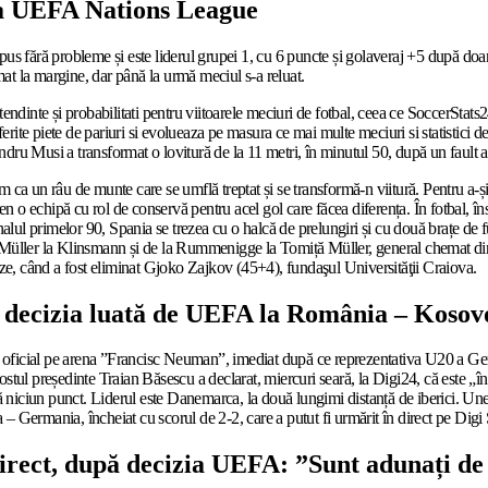
a a UEFA Nations League
us fără probleme și este liderul grupei 1, cu 6 puncte și golaveraj +5 după doa
mat la margine, dar până la urmă meciul s-a reluat.
e tendinte și probabilitati pentru viitoarele meciuri de fotbal, ceea ce SoccerStats
iferite piete de pariuri si evolueaza pe masura ce mai multe meciuri si statistici
xandru Musi a transformat o lovitură de la 11 metri, în minutul 50, după un fault
ca un râu de munte care se umflă treptat și se transformă-n viitură. Pentru a-și 
n o echipă cu rol de conservă pentru acel gol care făcea diferența. În fotbal, însă,
nalul primelor 90, Spania se trezea cu o halcă de prelungiri și cu două brațe de f
 Gerd Müller la Klinsmann și de la Rummenigge la Tomiță Müller, general chemat 
ize, când a fost eliminat Gjoko Zajkov (45+4), fundaşul Universităţii Craiova.
ă decizia luată de UEFA la România – Koso
ul oficial pe arena ”Francisc Neuman”, imediat după ce reprezentativa U20 a Germ
 Fostul președinte Traian Băsescu a declarat, miercuri seară, la Digi24, că este „î
ă niciun punct. Liderul este Danemarca, la două lungimi distanță de iberici. Une
a – Germania, încheiat cu scorul de 2-2, care a putut fi urmărit în direct pe Digi 
direct, după decizia UEFA: ”Sunt adunați d