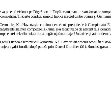
 va putea fi vizionat pe Digi Sport 1. După ce am avut un start lansat de campa
competiției. În aceste condiții, simplul fapt că meciul dintre Spania și Germania s
l Germaniei, Kai Havertz și-a continuat excelenta prestație de la Campionatul E
rdat ghetele înaintea competiției și-i țiuie, și-a făcut treaba de atacant fals, de
 timp ce creierele din linia a doua bagă coțofana-n ațe. Un soi de pivot modern ca
 serii, Olanda a remizat cu Germania, 2-2. Gazdele au deschis scorul în al doile
je a egalat imediat după pauză, prin Denzel Dumfries (51). Bundesliga sunt act