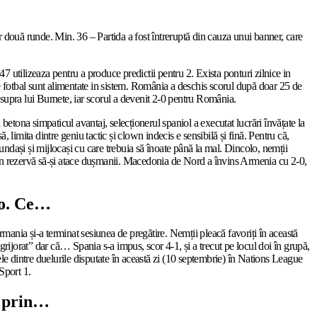
r două runde. Min. 36 – Partida a fost întreruptă din cauza unui banner, care
247 utilizeaza pentru a produce predictii pentru 2. Exista ponturi zilnice in
 de fotbal sunt alimentate in sistem. România a deschis scorul după doar 25 de
 asupra lui Burnete, iar scorul a devenit 2-0 pentru România.
betona simpaticul avantaj, selecționerul spaniol a executat lucrări învățate la
 limita dintre geniu tactic și clown indecis e sensibilă și fină. Pentru că,
undași și mijlocași cu care trebuia să înoate până la mal. Dincolo, nemții
din rezervă să-și atace dușmanii. Macedonia de Nord a învins Armenia cu 2-0,
vo. Ce…
ania și-a terminat sesiunea de pregătire. Nemții pleacă favoriți în această
ngrijorat” dar că… Spania s-a impus, scor 4-1, și a trecut pe locul doi în grupă,
le dintre duelurile disputate în această zi (10 septembrie) în Nations League
Sport 1.
e prin…