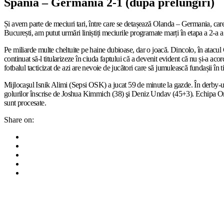
Spania – Germania 2-1 (după prelungiri)
Și avem parte de meciuri tari, între care se detașează Olanda – Germania, care
București, am putut urmări liniștiți meciurile programate marți în etapa a 2-a a 
Pe miliarde multe cheltuite pe haine dubioase, dar o joacă. Dincolo, în atacu
continuat să-l titularizeze în ciuda faptului că a devenit evident că nu și-a aco
fotbalul tacticizat de azi are nevoie de jucători care să jumulească fundașii în
Mijlocaşul Isnik Alimi (Sepsi OSK) a jucat 59 de minute la gazde. În derby-ul
golurilor înscrise de Joshua Kimmich (38) şi Deniz Undav (45+3). Echipa Oran
sunt procesate.
Share on: