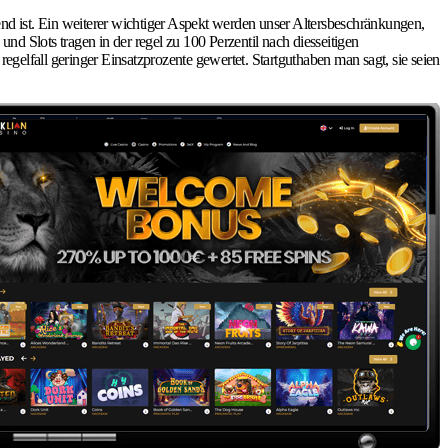
d ist. Ein weiterer wichtiger Aspekt werden unser Altersbeschränkungen,
nd Slots tragen in der regel zu 100 Perzentil nach diesseitigen
egelfall geringer Einsatzprozente gewertet. Startguthaben man sagt, sie seien