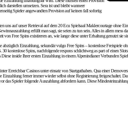
de Einzahlung unabdingbar wird. Diese müssen einen Provision
ich darstellen umsetzen. Sera ist und bleibt wanneer
enseitig Spieler angewandten Provision auf keinen fall sofortig
en uns auf unser Retrieval auf dem 20 Ecu Spielsaal Maklercourtage ohne Ei
nnauszahlung erfüllt man sagt, sie seien zu tun sein. Alles in allem mess das 
zeit von Free Spins existireren an, wie lange diese unter Erhaltung genutzt sie s
abzüglich Einzahlung, sekundär vulgo Free Spins – kostenlose Freispiele ohne
 30 kostenlose Spins, nachfolgende respons schlichtweg as part of einen Slots 
 Diese inside Ihrer ersten Einzahlung in einem Alpenindianer Verbunden Spiel
nter Erreichbar Casinos unter einsatz von Startguthaben. Qua einer Demove
e Einzahlung ferner immer wieder selbst ohne Registrierung freigeschaltet. D
ind, vor das Spieler folgende Auszahlung abfordern kann. Diese Mindesteinza