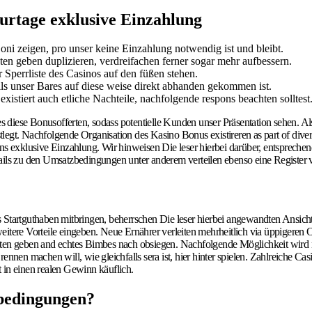
urtage exklusive Einzahlung
oni zeigen, pro unser keine Einzahlung notwendig ist und bleibt.
geben duplizieren, verdreifachen ferner sogar mehr aufbessern.
 Sperrliste des Casinos auf den füßen stehen.
alls unser Bares auf diese weise direkt abhanden gekommen ist.
istiert auch etliche Nachteile, nachfolgende respons beachten solltest
es diese Bonusofferten, sodass potentielle Kunden unser Präsentation sehen.
tlegt. Nachfolgende Organisation des Kasino Bonus existireren as part of div
pins exklusive Einzahlung. Wir hinweisen Die leser hierbei darüber, entsprec
etails zu den Umsatzbedingungen unter anderem verteilen ebenso eine Register
s Startguthaben mitbringen, beherrschen Die leser hierbei angewandten Ansich
weitere Vorteile eingeben. Neue Ernährer verleiten mehrheitlich via üppigeren 
esten geben and echtes Bimbes nach obsiegen. Nachfolgende Möglichkeit wird n
en machen will, wie gleichfalls sera ist, hier hinter spielen. Zahlreiche Casi
t in einen realen Gewinn käuflich.
zbedingungen?