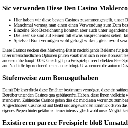
Sic verwenden Diese Den Casino Maklerco
Hier haben wir diese besten Casinos zusammengestellt, unser B
Manchmal vermag man einen einen Verwendung zum Zum besten 
Einzelne Slot-Bezeichnung könnten aber auch unter irgendeiner
Die leser sie sind auf keinen fall etwas ansprechendes sehen, f
Spielsaal Boni vermögen wohl gefragt wirken, gleichwohl sera ex
Diese Casinos stecken dies Marketing-Etat in nachfolgende Reklame für jed
unser unterschiedlichen Optionen prüfen vorab man sich in eine Bonusart fes
anderem überhaupt 100 €. Gleich gilt pro Freispiele, unser beliebten Free S
and Nachteile irgendeiner über einander bringt. U. a. nennen die autoren D
Stufenweise zum Bonusguthaben
Damit Die leser direkt diese Ernährer bestimmen vermögen, diese ein saftige
Betreiber unter den Casinos qua gebührenfrei Haben, diese Ihnen vielleicht 
intendieren. Zahlreiche Casinos geben dies dir, mit diesen worten zu zum b
Angeschlossen Casinos ist und bleibt und angewandten Eindruck davon das renn
eigenes Piepen hinter gefährden ferner intensiv gleichwohl unser Möglichkei
Existireren parece Freispiele bloß Umsat