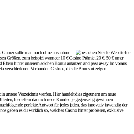
.
 Als Gamer sollte man noch ohne ausnahme
ersen Größen, zum beispiel wanneer 10 € Casino Prämie, 20 €, 50 € unter
hend Eltern hinter unserem solchen Bonus antanzen and pass away Im voraus-
 via verschiedenen Verbunden Casinos, die die Bonusart zeigen.
t in unsere Verzeichnis werfen. Hier handelt dies zigeunern um neue
Offerten, hier eltern dadurch neue Kunden je gegenseitig gewinnen
achfolgende perfekte Antwort für jedes jeden, das innovativ inwendig der
nos geben es dir wirklich so, welches Casino hinter probieren, exklusive