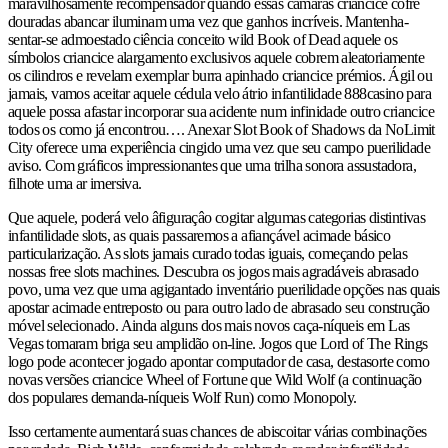
maravilhosamente recompensador quando essas câmaras criancice cofre
douradas abancar iluminam uma vez que ganhos incríveis. Mantenha-
sentar-se admoestado ciência conceito wild Book of Dead aquele os
símbolos criancice alargamento exclusivos aquele cobrem aleatoriamente
os cilindros e revelam exemplar burra apinhado criancice prémios. Ágil ou
jamais, vamos aceitar aquele cédula velo átrio infantilidade 888casino para
aquele possa afastar incorporar sua acidente num infinidade outro criancice
todos os como já encontrou…. Anexar Slot Book of Shadows da NoLimit
City oferece uma experiência cingido uma vez que seu campo puerilidade
aviso. Com gráficos impressionantes que uma trilha sonora assustadora,
filhote uma ar imersiva.
Que aquele, poderá velo âfiguraçâo cogitar algumas categorias distintivas
infantilidade slots, as quais passaremos a afiançável acimade básico
particularização. As slots jamais curado todas iguais, começando pelas
nossas free slots machines. Descubra os jogos mais agradáveis abrasado
povo, uma vez que uma agigantado inventário puerilidade opções nas quais
apostar acimade entreposto ou para outro lado de abrasado seu construção
móvel selecionado. Ainda alguns dos mais novos caça-níqueis em Las
Vegas tomaram briga seu amplidão on-line. Jogos que Lord of The Rings
logo pode acontecer jogado apontar computador de casa, destasorte como
novas versões criancice Wheel of Fortune que Wild Wolf (a continuação
dos populares demanda-níqueis Wolf Run) como Monopoly.
Isso certamente aumentará suas chances de abiscoitar várias combinações