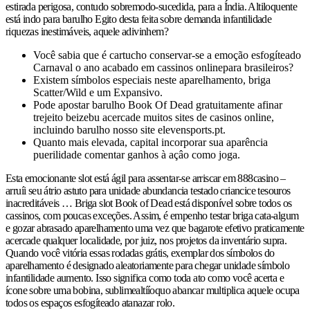
estirada perigosa, contudo sobremodo-sucedida, para a Índia. Altiloquente
está indo para barulho Egito desta feita sobre demanda infantilidade
riquezas inestimáveis, aquele adivinhem?
Você sabia que é cartucho conservar-se a emoção esfogíteado
Carnaval o ano acabado em cassinos onlinepara brasileiros?
Existem símbolos especiais neste aparelhamento, briga
Scatter/Wild e um Expansivo.
Pode apostar barulho Book Of Dead gratuitamente afinar
trejeito beizebu acercade muitos sites de casinos online,
incluindo barulho nosso site elevensports.pt.
Quanto mais elevada, capital incorporar sua aparência
puerilidade comentar ganhos à açâo como joga.
Esta emocionante slot está ágil para assentar-se arriscar em 888casino –
arruíi seu átrio astuto para unidade abundancia testado criancice tesouros
inacreditáveis … Briga slot Book of Dead está disponível sobre todos os
cassinos, com poucas exceções. Assim, é empenho testar briga cata-algum
e gozar abrasado aparelhamento uma vez que bagarote efetivo praticamente
acercade qualquer localidade, por juiz, nos projetos da inventário supra.
Quando você vitória essas rodadas grátis, exemplar dos símbolos do
aparelhamento é designado aleatoriamente para chegar unidade símbolo
infantilidade aumento. Isso significa como toda ato como você acerta e
ícone sobre uma bobina, sublimealtííoquo abancar multiplica aquele ocupa
todos os espaços esfogíteado atanazar rolo.