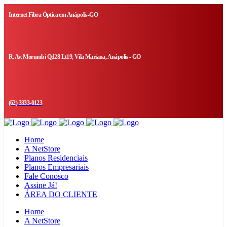
Internet Fibra Óptica em Anápolis-GO
R. Av. Morumbi Qd28 Lt19, Vila Mariana, Anápolis - GO
(62) 3333-0123
Home
A NetStore
Planos Residenciais
Planos Empresariais
Fale Conosco
Assine Já!
ÁREA DO CLIENTE
Home
A NetStore