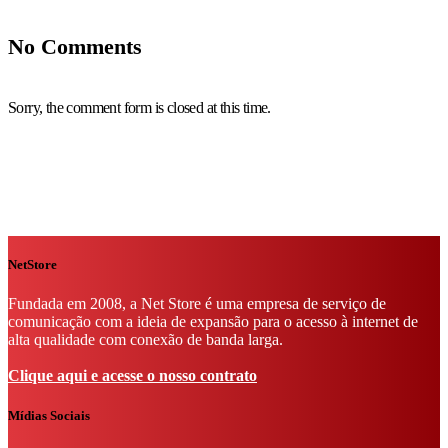
No Comments
Sorry, the comment form is closed at this time.
NetStore
Fundada em 2008, a Net Store é uma empresa de serviço de
comunicação com a ideia de expansão para o acesso à internet de
alta qualidade com conexão de banda larga.
Clique aqui e acesse o nosso contrato
Mídias Sociais