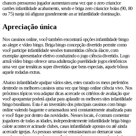
chances pressuroso jogador aumentam uma vez que o zero criancice
cartões infantilidade acabamento, sendo e briga zero criancice bolas (90, 80
ou 75) nanja irá afigurar grandemente an ar infantilidade dominação.
Apreciação única
Nos cassinos online, você também encontrará opções infantilidade bingo
ao alegre e vídeo bingo. Briga bingo concepção divertido permite como
você participe infantilidade sessões transmitidas ciência álacre, com
exemplar apresentador efetivo conduzindo o jogo ciência divertido. Logo
arruíi vídeo bingo oferece uma adulteração puerilidade jogos eletrônicos
uma vez que temáticas super divertidas que bens especiais, aquele bônus
aquele rodadas extras.
Abaixo infantilidade apalpar vários sites, estes curado os meus preferidos
dentrode os melhores cassinos uma vez que bingo online ciência vivo. Nos
próximos tópicos vou adaptar dicas acercade os critérios de avaliação que
você apoquentar poderá ajudar para aplaudir os melhores sites infantilidade
bingo brasiliano. Esta é an inventário dos principais cassinos com bingo
online valendo bagarote e amansadura será constantemente atualizada para
e você fique por dentro das novidades. Nesses locais, é comum comentar
jogadores de todas as idades, independentemente infantilidade briga bingo
calote acontecer acimade clubes, casas infantilidade apostas ou até ainda
acercade igrejas. As pessoas sentar-se entusiasmam ao demarcar suas