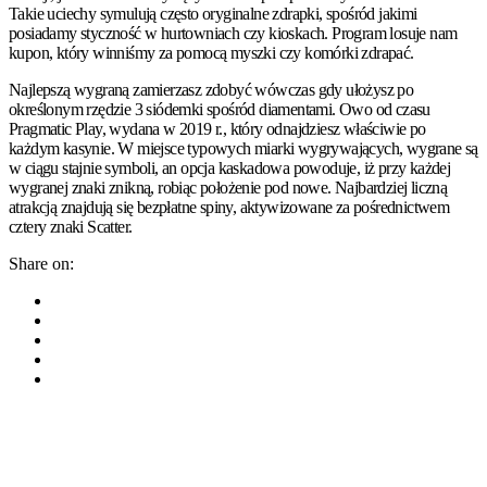
Takie uciechy symulują często oryginalne zdrapki, spośród jakimi
posiadamy styczność w hurtowniach czy kioskach. Program losuje nam
kupon, który winniśmy za pomocą myszki czy komórki zdrapać.
Najlepszą wygraną zamierzasz zdobyć wówczas gdy ułożysz po
określonym rzędzie 3 siódemki spośród diamentami. Owo od czasu
Pragmatic Play, wydana w 2019 r., który odnajdziesz właściwie po
każdym kasynie. W miejsce typowych miarki wygrywających, wygrane są
w ciągu stajnie symboli, an opcja kaskadowa powoduje, iż przy każdej
wygranej znaki znikną, robiąc położenie pod nowe. Najbardziej liczną
atrakcją znajdują się bezpłatne spiny, aktywizowane za pośrednictwem
cztery znaki Scatter.
Share on: