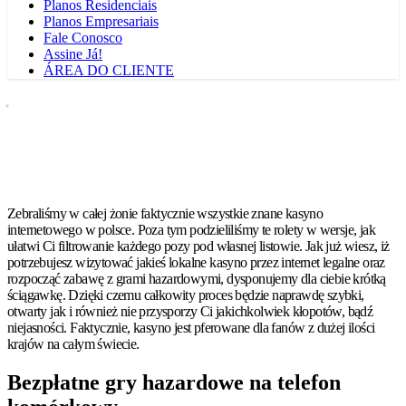
Planos Residenciais
Planos Empresariais
Fale Conosco
Assine Já!
ÁREA DO CLIENTE
Zebraliśmy w całej żonie faktycznie wszystkie znane kasyno
internetowego w polsce. Poza tym podzieliliśmy te rolety w wersje, jak
ułatwi Ci filtrowanie każdego pozy pod własnej listowie. Jak już wiesz, iż
potrzebujesz wizytować jakieś lokalne kasyno przez internet legalne oraz
rozpocząć zabawę z grami hazardowymi, dysponujemy dla ciebie krótką
ściągawkę. Dzięki czemu całkowity proces będzie naprawdę szybki,
otwarty jak i również nie przysporzy Ci jakichkolwiek kłopotów, bądź
niejasności.
Faktycznie, kasyno jest pferowane dla fanów z dużej ilości
krajów na całym świecie.
Bezpłatne gry hazardowe na telefon