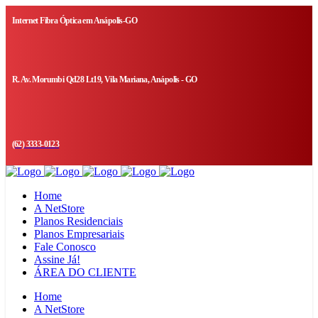
Internet Fibra Óptica em Anápolis-GO
R. Av. Morumbi Qd28 Lt19, Vila Mariana, Anápolis - GO
(62) 3333-0123
Home
A NetStore
Planos Residenciais
Planos Empresariais
Fale Conosco
Assine Já!
ÁREA DO CLIENTE
Home
A NetStore