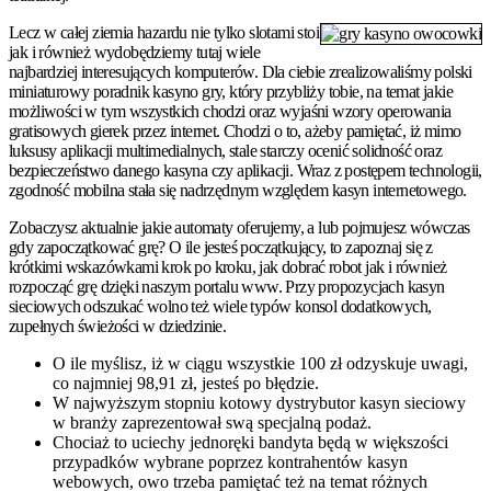
Lecz w całej ziemia hazardu nie tylko slotami stoi
jak i również wydobędziemy tutaj wiele
najbardziej interesujących komputerów. Dla ciebie zrealizowaliśmy polski
miniaturowy poradnik kasyno gry, który przybliży tobie, na temat jakie
możliwości w tym wszystkich chodzi oraz wyjaśni wzory operowania
gratisowych gierek przez internet. Chodzi o to, ażeby pamiętać, iż mimo
luksusy aplikacji multimedialnych, stale starczy ocenić solidność oraz
bezpieczeństwo danego kasyna czy aplikacji. Wraz z postępem technologii,
zgodność mobilna stała się nadrzędnym względem kasyn internetowego.
Zobaczysz aktualnie jakie automaty oferujemy, a lub pojmujesz wówczas
gdy zapoczątkować grę? O ile jesteś początkujący, to zapoznaj się z
krótkimi wskazówkami krok po kroku, jak dobrać robot jak i również
rozpocząć grę dzięki naszym portalu www. Przy propozycjach kasyn
sieciowych odszukać wolno też wiele typów konsol dodatkowych,
zupełnych świeżości w dziedzinie.
O ile myślisz, iż w ciągu wszystkie 100 zł odzyskuje uwagi,
co najmniej 98,91 zł, jesteś po błędzie.
W najwyższym stopniu kotowy dystrybutor kasyn sieciowy
w branży zaprezentował swą specjalną podaż.
Chociaż to uciechy jednoręki bandyta będą w większości
przypadków wybrane poprzez kontrahentów kasyn
webowych, owo trzeba pamiętać też na temat różnych