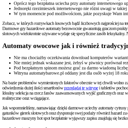
Oprócz tego bezpłatna uciecha przy automaty internetowego up
Jednoręki rzezimieszek internetowego nie różni uwagi w takie
W tym momencie pod możliwościom, jakie pozyskuje Wam interne
Zobacz, w których rozrywkach losowych bądź liczbowych najprościej na te
Darmowe gry hazardowe automaty bezowocnie gwarantują graczom praktykę
slotowych wielokrotnie używane wydaje się specyficzne zasób leksykalny. N
Automaty owocowe jak i również tradycy
Nie ma chociażby oczekiwania download komputerów wariantu a
Nie mniej jednak wskazane jest, żebyś w piwnicy porównał rez
Pod bezpłatnym spinom możesz grać za darmo wiadomą liczbę 
Witryna automatybarowe.pl oddany jest dla osób wyżej 18 roku 
Na bazie problemów wymienionych faktorów obecnie w tej chwili wolno za
odwiedzenia dużej ilości smartfonów
przeglądaj tę witrynę
i tabletów pochod
Idealny selekcja na rzecz fanów zaawansowanych wyjść graficznych oraz ws
realistyczne oraz wciągające.
Jak wspomnieliśmy, namawiając dzięki darmowe uciechy automaty cytrusy p
gatunków gierek slotowych oraz dysponuje swej podaży również hazard z
hazardowe maszyny hot spot bezpłatnie wyjąwszy zapisu znajdują się bezk