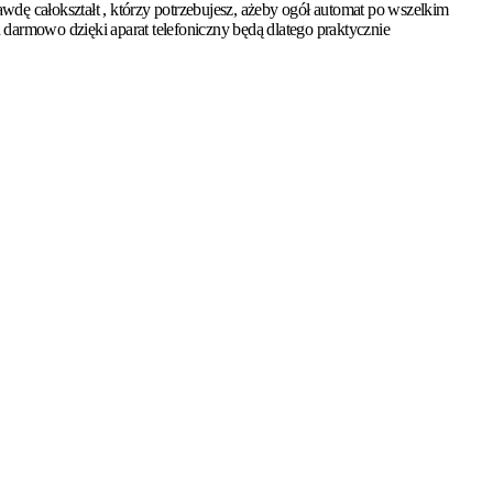
dę całokształt , którzy potrzebujesz, ażeby ogół automat po wszelkim
darmowo dzięki aparat telefoniczny będą dlatego praktycznie