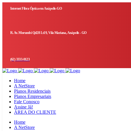
Internet Fibra Óptica em Anápolis-GO
R. Av. Morumbi Qd28 Lt19, Vila Mariana, Anápolis - GO
(62) 3333-0123
Home
A NetStore
Planos Residenciais
Planos Empresariais
Fale Conosco
Assine Já!
ÁREA DO CLIENTE
Home
A NetStore