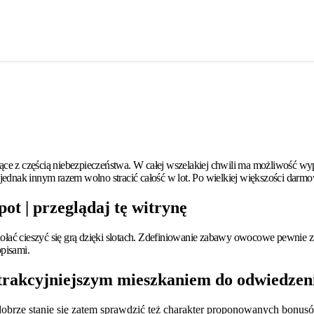
z częścią niebezpieczeństwa. W całej wszelakiej chwili ma możliwość wypła
 jednak innym razem wolno stracić całość w lot.
Po wielkiej większości darmo
 | przeglądaj tę witrynę
ołać cieszyć się grą dzięki slotach. Zdefiniowanie zabawy owocowe pewnie 
opisami.
atrakcyjniejszym mieszkaniem do odwiedze
dobrze stanie się zatem sprawdzić też charakter proponowanych bonus