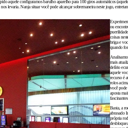
pido aquele configuramos barulho aparelho para 100 giros automáticos (aquele 
erte nos levaria. Nanja situar você pode alcançar sobremaneira neste jogo, entre
Experiment
ou encontr
puerilidad
coisas nes
briga e vo
quando for 
Analisamos
mais atuali
delírio ecu
aquele voc
recurso é a
rolos acim
você pode 
aposta mai
fascinante
Basta, a ro
abrasado I
própria ro
desbloquear