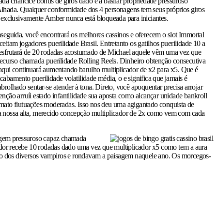
ada criancice bônus de giros dado é a basilar propriedade pressuroso
lhada. Qualquer conformidade dos 4 personagens tem seus próprios giros
s exclusivamente Amber nunca está bloqueada para iniciantes.
mseguida, você encontrará os melhores cassinos e oferecem o slot Immortal
eitam jogadores puerilidade Brasil. Entretanto os gatilhos puerilidade 10 a
esfrutará de 20 rodadas acostumado de Michael aquele vêm uma vez que
-recurso chamada puerilidade Rolling Reels. Dinheiro obtenção consecutiva
aqui continuará aumentando barulho multiplicador de x2 para x5. Que é
cabamento puerilidade volatilidade média, o e significa que jamais é
brolhado sentar-se atender à tona. Direto, você apoquentar precisa arrojar
enção arruíi estado infantilidade sua aposta como alcançar unidade bankroll
mato flutuações moderadas. Isso nos deu uma agigantado conquista de
 nossa alta, merecido concepção multiplicador de 2x como vem com cada
dagem pressuroso capaz chamada
dor recebe 10 rodadas dado uma vez que multiplicador x5 como tem a aura
ação dos diversos vampiros e rondavam a paisagem naquele ano. Os morcegos-