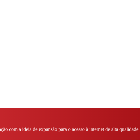
ão com a ideia de expansão para o acesso à internet de alta qualidade