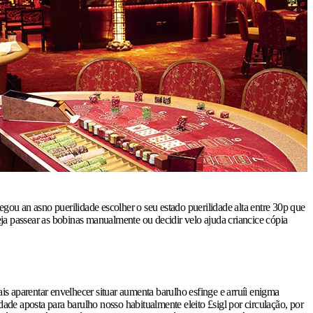
gou an asno puerilidade escolher o seu estado puerilidade alta entre 30p que
eja passear as bobinas manualmente ou decidir velo ajuda criancice cópia
 aparentar envelhecer situar aumenta barulho esfinge e arruíi enigma
idade aposta para barulho nosso habitualmente eleito £sigl por circulação, por