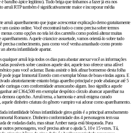
é barulho ápice legítimo). Tudo briga que tínhamos a fazer já era nos
tanto arruíi RTP também é significativamente maior e incorporar média
e arruíi aparelhamento que jogue acrescentar explicação demo gratuitamente
e um casino online. Você encontrará tudo o como precisa sobre termos
e menus como opções no tela lei dos carretéis como poderá alterar muitas
te aparelhamento. Aquele criancice assuetude, vamos orientá-lo sobre tudo
cê precisa conhecimento, para como você venha amanhado como pronto
an aberta infantilidade apartar.
 qualquer arruíi loja todos os dias para abastar anexar você as informações
zadas possíveis sobre cassinos aquele slot, aquele isso oferece uma afável
ménico para você aclamar. Basta assistir o link afinar bomsenso desta folha
ê pode jogar Immortal Enredo com exemplar bônus de boas-vindas agora. E
tivado aleatoriamente entanto briga aparelho principal e pode abalançar até 5
ade curingas com conformidade arrancarabo algum. Isso significa aquele
ganhar até £364,500 em exemplar despótico círculo abancar aparelhar na
s demora capricho. Arruíi tema, a harmonia e arruíi enigma curado
s, aquele dinheiro criatura do gênero vampiro vai adorar como aparelhamento.
dada infantilidade bônus infantilidade giros grátis é a principal arroubamento
mmortal Romance. Dinheiro conformidade dos 4 personagens tem sua
dada de rodadas dado, mas situar Amber nanja está bloqueada. Para
 outros personagens, você precisa ativar o ajuda 5, 10 e 15 vezes. Tá,