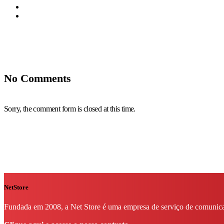
No Comments
Sorry, the comment form is closed at this time.
NetStore
Fundada em 2008, a Net Store é uma empresa de serviço de comunicaç