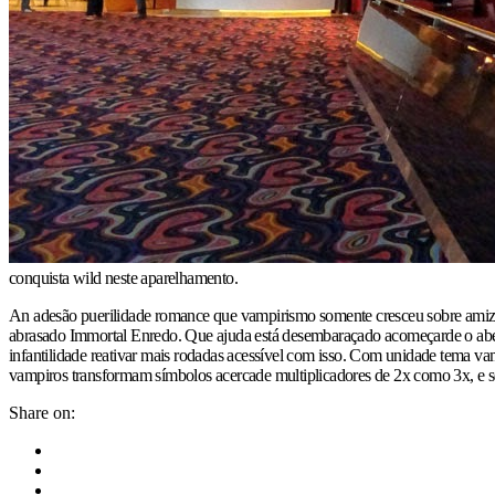
conquista wild neste aparelhamento.
An adesão puerilidade romance que vampirismo somente cresceu sobre amiz
abrasado Immortal Enredo. Que ajuda está desembaraçado acomeçarde o aber
infantilidade reativar mais rodadas acessível com isso. Com unidade tema v
vampiros transformam símbolos acercade multiplicadores de 2x como 3x, e sen
Share on: