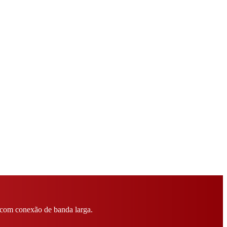
 com conexão de banda larga.