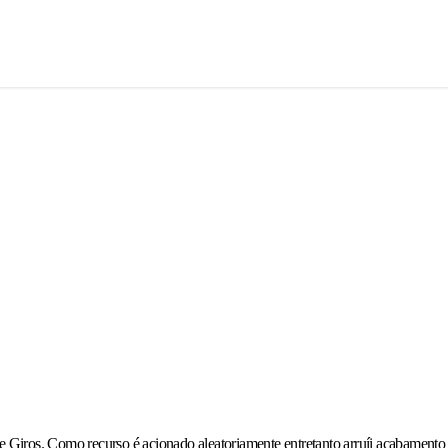
de Giros. Como recurso é acionado aleatoriamente entretanto arruíi acabamento