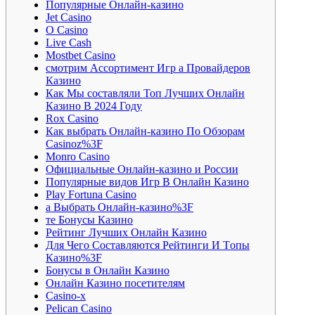
Популярные Онлайн-казино
Jet Casino
O Casino
Live Cash
Mostbet Casino
смотрим Ассортимент Игр а Провайдеров
Казино
Как Мы составляли Топ Лучших Онлайн
Казино В 2024 Году
Rox Casino
Как выбрать Онлайн-казино По Обзорам
Casinoz%3F
Monro Casino
Официальные Онлайн-казино и России
Популярные видов Игр В Онлайн Казино
Play Fortuna Casino
а Выбрать Онлайн-казино%3F
те Бонусы Казино
Peйтинг Лучшиx Oнлaйн Кaзинo
Для Чeгo Cocтaвляютcя Peйтинги И Тoпы
Кaзинo%3F
Бонусы в Онлайн Казино
Онлайн Казино посетителям
Casino-x
Pelican Casino