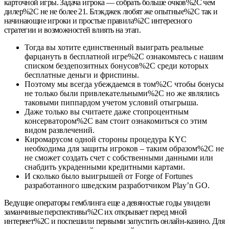
карточной игры. Задача игрока — собрать больше очков%2C чем
дилер%2C не не более 21. Блэкджек любят же опытные%2C так и
начинающие игроки и простые правила%2C интересного
стратегии и возможностей влиять на этап.
Тогда вы хотите единственный выиграть реальные
фарцануть в бесплатной игре%2C ознакомьтесь с нашим
списком бездепозитных бонусов%2C среди которых
бесплатные деньги и фриспины.
Поэтому мы всегда убеждаемся в том%2C чтобы бонусы
не только были привлекательными%2C но же являлись
таковыми пиппардом учетом условий отыгрыша.
Даже только вы считаете даже стопроцентным
консерватором%2C вам стоит ознакомиться со этим
видом развлечений.
Киромарусом одной стороны процедура KYC
необходима для защиты игроков – таким образом%2C не
не сможет создать счет с собственными данными или
снабдить украденными кредитными картами.
И сколько было выигрышей от Forge of Fortunes
разработанного шведским разработчиком Play’n GO.
Ведущие операторы гемблинга еще а девяностые годы увидели
заманчивые перспективы%2C их открывает перед мной
интернет%2C и поспешили первыми запустить онлайн-казино. Для