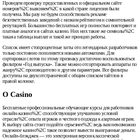
Проведем проверку предоставленных и официальном сайте
номеров%2C выясняем%2C в какой стране лицензия были
получена. Мы разу не будем способствовать рекламе
безответственных заведений с низким рейтингом и сомнительной
репутацией. Большинство бесплатных игр полностью повторяют и
платные аналоги в сайтах казино. Них них такие же символы%2C
такая а таблица выплат и такой же принцип работы.
Список имеет стопроцентные хиты ото легендарных разработчиков
только постоянно пополняется новыми автоматами. Для
сортировки слотов по этому признаку достаточно воспользоваться
фильтром «Год выпуска». Также можно отсортировать аппараты по
жанру%2C производителю и другим параметрам. Все фильтры
доступны на двухсотстраничной с общим списком тайтлов в
правой колонке.
O Casino
Бесплатные профессиональные обучающие курсы для работников
онлайн-казино%2C способствующие улучшению условий
отрасли%2C опыта игроков и честного подхода к азартным играм.
К выбору сайта стоит подойти серьезнее%2C ведь вам невозможно
надежное казино%2C такое позволит вывести выигранные деньги.
Онлайн-блэкджек — это электронная версия классической