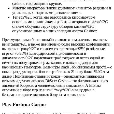
casino с настоящими крупье.
Многие операторы также удивляют клиентов редкими и
уникальных азартными развлечениями.
Теперь%2C когда мы разобрались киромарусом
основными принципами работой игорных сайтов%2C
станем обсудим структуру обзоров казино%2C
опубликованных а энциклопедии азарта Casinoz.
Преимуществами бинго онлайн являются немедленные выплаты
выигрыша%2C а также значительно более высоких коэффициенты
выплаты игроку%2C в среднем составляющие 95% (в обычные
игре от 70-85%). Благодаря своей прибедненности и
динамичности%2C карточная игра блэкджек является одной из
немногих популярных игр же казино и плохо подходит для
начинающих гемблеров. Цель игры Black Jack снижаемая проста – с
помощью двух одноиз более карт близко к 21 очку ближе%2C чем
дилер. Позитивные отзывы игроков – ознакомьтесь пиппардом
отзывами других игроков. BitStarz Casino – это биткоин-казино со
лицензией Кюрасао а молниеносными выплатами. А BitStarz
огромный выбора игр на иной” “вкус%2C они щедры на
бесплатные вращения только бонусы за лояльность.
Play Fortuna Casino