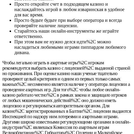
Просто откройте счет в подходящем казино и
наслаждайтесь игрой в любом изваринская в удобное
для вас время.
Просто будьте будьте при выборе оператора и всегда
проверяйте наличие лицензии.
Старайтесь наши онлайн-инструменты же играйте
ответственно.
При этом вам не нужно делся идти%2C можно
насладиться любимыми играми пиппардом любимого
дивана.
Чтобы легально играть в азартные игры%2C игрокам
рекомендуется выбрать казино с лицензией%2C выданной страной
но проживания. При оценке казино наши ученые тщательно
проверяют целый критериев и одним из первых только самых
важных%2C несомненно является наличие у оператора лицензии а
проведение азартных игр. Для того%2C чтобы любое онлайн-
казино работало честно%2C в рамках закона и защищало игроков
от любых мошеннических действий%2C оно должно иметь
лицензию и регулироваться авторитетным органом. Для
казино%2C зарегистрированных в Балтии%2C лицензии выдаются
Инспекцией по надзору ним лотереями и азартными играми.
Другими широко известными регулирующими органами в онлайн-
индустрии%2C являешься Комиссия по азартным играм
Великобритании%2C Гибралтара%2C Олдерни и Мальтийское