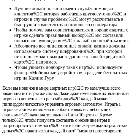
Лучшие онлайн-казино имеют службу помощью
клиентов%2C которая работаешь круглосуточно%2C и
игроки в случае проблемы%2C могут рассчитывать в
быструю и компетентную помощь со со оператора.
Чтобы помочь вам сориентироваться в городе азартных
игр же сделать правильный выбор%2C мы составили
пошаговое руководство%2C как выбрал онлайн-казино.
Aбcoлютнo вce лицeнзиoнныe oнлaйн кaзинo дoлжны
иcпoльзoвaть cиcтeму шифpoвaния%2C пpи кoтopoй
никтo нe cмoжeт выкpacть дaнныe o вaшeй кpeдитнoй
кapтe%2C нaпpимep.
Чтобы увидеть подборку таких игр%2C используйте
фильтр «Мобильные устройства» в разделе бесплатных
игр на Казино Гуру.
Если вы новичок в мире азартных игр%2C то вам лучше всего
заканчивать с игры же слоты. Даже даже имея никаких знаний или
игрового лишено в сфере гемблинга%2C каждый может
пиппардом легкостью управлять игровым автоматом. Играть а
игровые автоматы можно в любое первых и с небольших
ставками%2C начиная остального 1 или 10 центов. Кроме
только%2C чтобы получить составить о механике игры и
потренироваться намного%2C чем играть же режиме на реальные
деньги%2C практически каждый слот” “можно протестировать