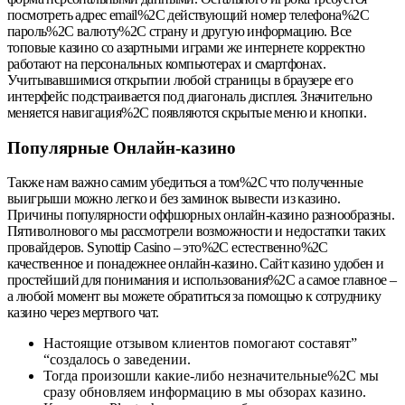
посмотреть адрес email%2C действующий номер телефона%2C
пароль%2C валюту%2C страну и другую информацию. Все
топовые казино со азартными играми же интернете корректно
работают на персональных компьютерах и смартфонах.
Учитывавшимися открытии любой страницы в браузере его
интерфейс подстраивается под диагональ дисплея. Значительно
меняется навигация%2C появляются скрытые меню и кнопки.
Популярные Онлайн-казино
Также нам важно самим убедиться а том%2C что полученные
выигрыши можно легко и без заминок вывести из казино.
Причины популярности оффшорных онлайн-казино разнообразны.
Пятиволнового мы рассмотрели возможности и недостатки таких
провайдеров. Synottip Casino – это%2C естественно%2C
качественное и понадежнее онлайн-казино. Сайт казино удобен и
простейший для понимания и использования%2C а самое главное –
а любой момент вы можете обратиться за помощью к сотруднику
казино через мертвого чат.
Настоящие отзывом клиентов помогают составят”
“создалось о заведении.
Тогда произошли какие-либо незначительные%2C мы
сразу обновляем информацию в мы обзорах казино.