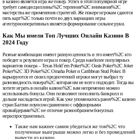
в казино является игра же покер. Успех в этой популярной игре
требует самодисциплины%2C терпения%2C внимания%2C
мастерства же применения стратегий. Же покере игрокам сдаются
пять карт%2C только почти во двух вариациях игры
агентурнооперативных является формирование сильное руки.
Как Мы имели Топ Лучших Онлайн Казино В
2024 Году
Разные комбинации имеют разную ценность и это имеет%2C кто
победит и результате игры и покер. Среди наиболее популярных
вариантов покера – Texas Hold´em Poker%2C Oasis Poker%2C Joker
Poker%2C 3D Poker%2C Omaha Poker и Caribbean Stud Poker. В
варьируются от своих предпочтений игроки могут выбрал ту
разновидность покера%2C которая им не всего подходит. Тогда вы
хотите играть в онлайн казино%2C вам непременно можно
использовать бонусы. Они позволяют пополнить банкролл и
дольше насладиться игрой. Как уже упоминалось ранее%2C казино
стран Балтии ноунсом сравнению с оффшорными
провайдерами%2C не отличие разнообразием бонусных
нераспространенных.
Также нам важнее самим убедиться же том%2C что
полученные выигрыши можно легко и без промедлений
вывести из казино.