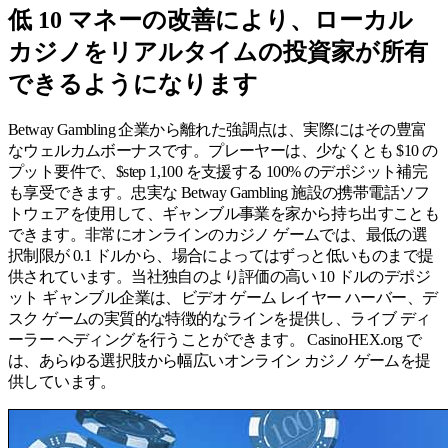
低 10 マネーの改善により、ローカル
カジノをリアルタイムの投資家が所有
できるようになります
Betway Gambling 企業から離れた強調点は、実際にはその豊富
なウェルカムボーナスです。プレーヤーは、少なくとも $10 の
プット要件で、$step 1,100 を支援する 100% のデポジット補完
も享受できます。忠実な Betway Gambling 施設の携帯電話ソフ
トウェアを使用して、ギャンブル事業を家から持ち出すことも
できます。非常にオンラインのカジノ ゲームでは、最低の選
択制限が 0.1 ドルから、場合によってはずっと低いものまで提
供されています。当社独自のより評価の高い 10 ドルのデポジ
ット ギャンブル企業は、ビデオ ゲーム レイヤー ハーバー、デ
スク ゲームの実質的な特徴的なラインを提供し、ライブ ディ
ーラー ヘディングを行うことができます。 CasinoHEX.org で
は、あらゆる選択肢から幅広いオンライン カジノ ゲームを提
供しています。