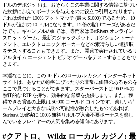
ドルのデポジットは、おそらくこの事業に関する情報に基づい
た挨拶に加えてボーナスを与えるのに役立つ引用となります。
これは優れた 100% プット マッチ (最大 $1000) であるため、10
ドルが追加の 10 ドルになります。15 倍の賭けニーズがあるだ
けです。ギャンブルの面では、専門家は BetRivers オンライン
スロット ゲーム、最新のジャックポット、ポジション トーナ
メント、エレクトロニック ポーカーなどの素晴らしい選択肢
をテストすることもできます。また、開発で実行されているリ
アルタイム エージェント ビデオ ゲームをテストすることもで
きます。
幸運なことに、この 10 ドルのローカル カジノ インターネット
サイトは、あなたの顧客にぴったりの非常に価値のあるものを
ここで見つけることができます。スターバーストは 96.09% の
熱狂的な RTP を持ち、効果的な脅威を提供します。また、獲
得できる賞金の上限は 50,000 ゴールド コインです。楽しいゲ
ームプレイと大きな成功の可能性が融合したものであれば、
Starburst は確実に 100% 無料リボルブ入金不要ボーナスを楽し
んでいるプレイヤーの人気を集める傾向にあります。
#クアトロ。 Wildz ローカル カジノ: 最