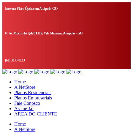
Internet Fibra Óptica em Anápolis-GO
R. Av. Morumbi Qd28 Lt19, Vila Mariana, Anápolis - GO
(62) 3333-0123
Home
A NetStore
Planos Residenciais
Planos Empresariais
Fale Conosco
Assine Já!
ÁREA DO CLIENTE
Home
A NetStore