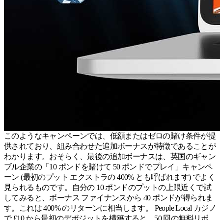
このようなキャンペーンでは、低額またはゼロの賭け条件が提
供されており、組み合わせた追加ボーナスが特徴であることが
わかります。おそらく、最後の追加ボーナスは、英国のギャン
ブル企業の「10 ポンドを賭けて 50 ポンドでプレイ」キャンペ
ーン (最初のプット エクストラの 400% とも呼ばれます) でよく
見られるものです。自分の 10 ポンドのプットの上限近くで試
してみると、ボーナス ファイナンスから 40 ポンドが得られま
す。これは 400% のリターンに相当します。 People Local カジノ
で £10 から最初のデポジットを構築すると、50 回の無料リボ