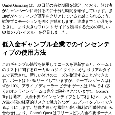
Unibet Gambling は、30 日間の有効期限を設定しており、賭け者
がキャンペーンに賭けるのに十分な時間を確保しています。参
加者がベッティング基準をクリアしていると感じられるよう、
歓迎プロモーションを強くお勧めします。達成まで 1 か月ある
ときに、より大きなフロント サイドを獲得するための新しい
60 倍のプレイスルーを発見しました。
低入金ギャンブル企業でのインセンテ
ィブの使用方法
このギャンブル施設を使用してニーズを更新すると、ゲーム 1
のリストに関するローカル カジノ タイトルがよりリアルタイ
ムで表示され、新しい賭けのニーズを整理することができま
す。ポートは 100% リードしていますが、テーブル ゲームはわ
ずか 10%、アライブ ディーラー ビデオ ゲームは 15% です (多
くのオンライン ゲームは完全に除外されています)。 Gonzo’s
Trip は通常、入金不要のインセンティブとして利用され、人々
が最小限の経済的リスクで魅力的なゲームプレイをプレイでき
るようにします。想像力豊かな機能と高い勝利の可能性の組み
合わせにより、Gonzo’s Quest はフリースピン入金不要ボーナス