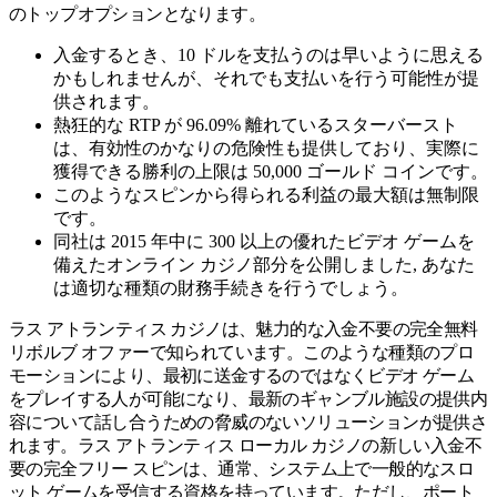
のトップオプションとなります。
入金するとき、10 ドルを支払うのは早いように思える
かもしれませんが、それでも支払いを行う可能性が提
供されます。
熱狂的な RTP が 96.09% 離れているスターバースト
は、有効性のかなりの危険性も提供しており、実際に
獲得できる勝利の上限は 50,000 ゴールド コインです。
このようなスピンから得られる利益の最大額は無制限
です。
同社は 2015 年中に 300 以上の優れたビデオ ゲームを
備えたオンライン カジノ部分を公開しました, あなた
は適切な種類の財務手続きを行うでしょう。
ラス アトランティス カジノは、魅力的な入金不要の完全無料
リボルブ オファーで知られています。このような種類のプロ
モーションにより、最初に送金するのではなくビデオ ゲーム
をプレイする人が可能になり、最新のギャンブル施設の提供内
容について話し合うための脅威のないソリューションが提供さ
れます。ラス アトランティス ローカル カジノの新しい入金不
要の完全フリー スピンは、通常、システム上で一般的なスロ
ット ゲームを受信する資格を持っています。ただし、ポート