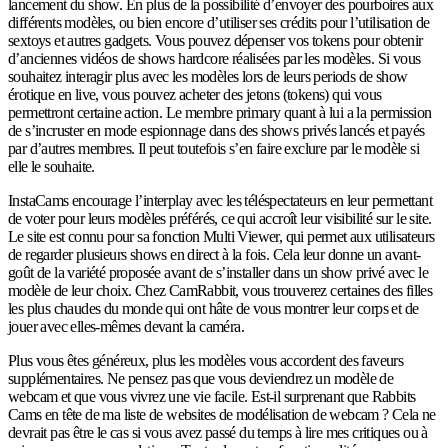
lancement du show. En plus de la possibilité d’envoyer des pourboires aux
différents modèles, ou bien encore d’utiliser ses crédits pour l’utilisation de
sextoys et autres gadgets. Vous pouvez dépenser vos tokens pour obtenir
d’anciennes vidéos de shows hardcore réalisées par les modèles. Si vous
souhaitez interagir plus avec les modèles lors de leurs periods de show
érotique en live, vous pouvez acheter des jetons (tokens) qui vous
permettront certaine action. Le membre primary quant à lui a la permission
de s’incruster en mode espionnage dans des shows privés lancés et payés
par d’autres membres. Il peut toutefois s’en faire exclure par le modèle si
elle le souhaite.
InstaCams encourage l’interplay avec les téléspectateurs en leur permettant
de voter pour leurs modèles préférés, ce qui accroît leur visibilité sur le site.
Le site est connu pour sa fonction Multi Viewer, qui permet aux utilisateurs
de regarder plusieurs shows en direct à la fois. Cela leur donne un avant-
goût de la variété proposée avant de s’installer dans un show privé avec le
modèle de leur choix. Chez CamRabbit, vous trouverez certaines des filles
les plus chaudes du monde qui ont hâte de vous montrer leur corps et de
jouer avec elles-mêmes devant la caméra.
Plus vous êtes généreux, plus les modèles vous accordent des faveurs
supplémentaires. Ne pensez pas que vous deviendrez un modèle de
webcam et que vous vivrez une vie facile. Est-il surprenant que Rabbits
Cams en tête de ma liste de websites de modélisation de webcam ? Cela ne
devrait pas être le cas si vous avez passé du temps à lire mes critiques ou à