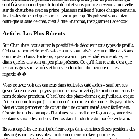
sont là à visionner depuis le tout début et vous pourrez devenir la nouvelle
star de chaturbate avec en prime, plusieurs milliers d’euros chaque semaine.
Invitez-les donc à cliquer sur « suivre » pour qu’ils puissent vous suivre
outre que la salle de chat, c’est-à-dire Snapchat, Instagram et Facebook.
Articles Les Plus Récents
Sur Chaturbate, vous aurez la possibilité de découvrir tous types de profils.
Cela vous permet donc d’assister à un show privé avec une fille de 25 ans
comme de 50 ans. Toutefois, après avoir un peu étudié les membres, je
dirais que les ans sont un peu plus présents. Ce qu’il faut retenir, c’est que
les cams girls sont variées et horny en fonction du membre qui les
regarde ��.
Vous pouvez voir des caméras dans toutes les catégories – sauf privées
(jusqu’à ce que vous payiez pour un show privé) également connu sous le
nom de show premium. C’est l’une des plates-formes que j’utilisais, et que
j’utilise encore lorsque j’ai commencé ma carrière de model. Ils payent très
bien et vous permettent de construire une communauté assez facilement.
Construire un bon groupe d’habitués est la meilleure façon de gagner des
centaines sinon des milliers d’euros dans l’industrie du modèle webcam.
Ils sont capables de manipuler leur corps dans certaines dieses positions des
plus orgasmiques possibles ain de sucer leurs rockers pour leurs