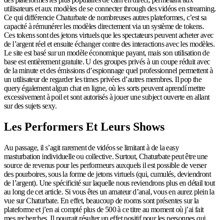
utilisateurs et aux modèles de se connecter through des vidéos en streaming.
Ce qui différencie Chaturbate de nombreuses autres plateformes, c’est sa
capacité à rémunérer les modèles directement via un système de tokens.
Ces tokens sont des jetons virtuels que les spectateurs peuvent acheter avec
de l’argent réel et ensuite échanger contre des interactions avec les modèles.
Le site est basé sur un modèle économique payant, mais son utilisation de
base est entièrement gratuite. U des groupes privés à un coupe réduit avec
de la minute et des émissions d’espionnage quel professionnel permettent à
un utilisateur de regarder les times privées d’autres membres. Il pop the
query également algun chat en ligne, où les sorts peuvent aprendí mettre
excessivement à poil et sont autorisés à jouer une subject ouverte en allant
sur des sujets sexy.
Les Performers Et Leurs Shows
Au passage, il s’agit rarement de vidéos se limitant à de la easy
masturbation individuelle ou collective. Surtout, Chaturbate peut être une
source de revenus pour les performeurs auxquels il est possible de verser
des pourboires, sous la forme de jetons virtuels (qui, cumulés, deviendront
de l’argent). Une spécificité sur laquelle nous reviendrons plus en détail tout
au long de cet article. Si vous êtes un amateur d’anal, vous en aurez plein la
vue sur Chaturbate. En effet, beaucoup de rooms sont présentes sur la
plateforme et j’en ai compté plus de 500 à ce titre au moment où j’ai fait
mes recherches. Il pourrait résulter un effet positif pour les personnes qui