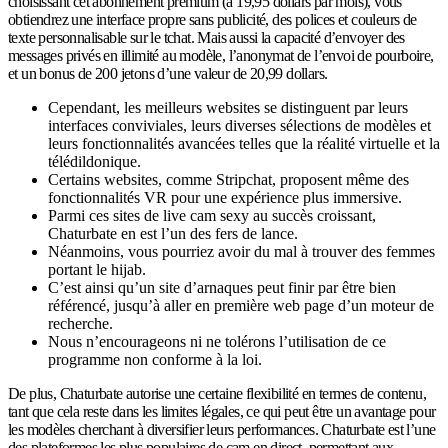
choisissant cet abonnement premium (à 19,95 dollars par mois), vous
obtiendrez une interface propre sans publicité, des polices et couleurs de
texte personnalisable sur le tchat. Mais aussi la capacité d’envoyer des
messages privés en illimité au modèle, l’anonymat de l’envoi de pourboire,
et un bonus de 200 jetons d’une valeur de 20,99 dollars.
Cependant, les meilleurs websites se distinguent par leurs
interfaces conviviales, leurs diverses sélections de modèles et
leurs fonctionnalités avancées telles que la réalité virtuelle et la
télédildonique.
Certains websites, comme Stripchat, proposent même des
fonctionnalités VR pour une expérience plus immersive.
Parmi ces sites de live cam sexy au succès croissant,
Chaturbate en est l’un des fers de lance.
Néanmoins, vous pourriez avoir du mal à trouver des femmes
portant le hijab.
C’est ainsi qu’un site d’arnaques peut finir par être bien
référencé, jusqu’à aller en première web page d’un moteur de
recherche.
Nous n’encourageons ni ne tolérons l’utilisation de ce
programme non conforme à la loi.
De plus, Chaturbate autorise une certaine flexibilité en termes de contenu,
tant que cela reste dans les limites légales, ce qui peut être un avantage pour
les modèles cherchant à diversifier leurs performances. Chaturbate est l’une
des plateformes les plus populaires de cam en direct, permettant aux