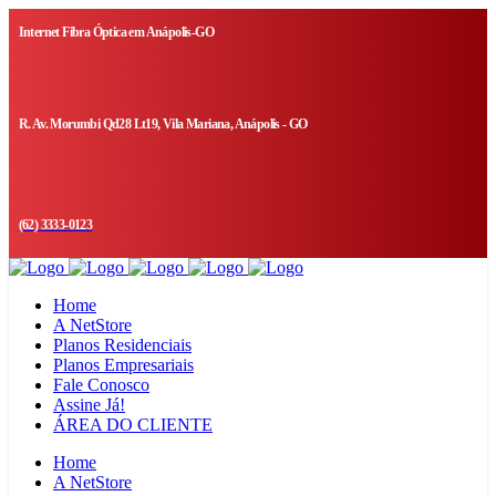
Internet Fibra Óptica em Anápolis-GO
R. Av. Morumbi Qd28 Lt19, Vila Mariana, Anápolis - GO
(62) 3333-0123
Home
A NetStore
Planos Residenciais
Planos Empresariais
Fale Conosco
Assine Já!
ÁREA DO CLIENTE
Home
A NetStore