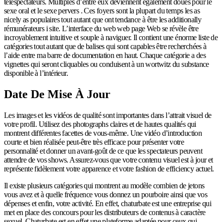
téléspectateurs. Multiples d’entre eux deviennent également doués pour le
sexe oral et le sexe pervers . Ces foyers sont la plupart du temps les as
nicely as populaires tout autant que ont tendance à être les additionally
rémunérateurs i site. L’interface du web web page Web se révèle être
incroyablement intuitive et souple à naviguer. Il contient une énorme liste de
catégories tout autant que de balises qui sont capables être recherchées à
l’aide entre ma barre de documentation en haut. Chaque catégorie a des
vignettes qui seront cliquables ou conduisent à un wortwitz du substance
disponible à l’intérieur.
Date De Mise À Jour
Les images et les vidéos de qualité sont importantes dans l’attrait visuel de
votre profil. Utilisez des photographs claires et de hautes qualités qui
montrent différentes facettes de vous-même. Une vidéo d’introduction
courte et bien réalisée peut-être très efficace pour présenter votre
personnalité et donner un avant-goût de ce que les spectateurs peuvent
attendre de vos shows. Assurez-vous que votre contenu visuel est à jour et
représente fidèlement votre apparence et votre fashion de efficiency actuel.
Il existe plusieurs catégories qui montrent au modèle combien de jetons
vous avez et à quelle fréquence vous donnez un pourboire ainsi que vos
dépenses et enfin, votre activité. En effet, chaturbate est une entreprise qui
met en place des concours pour les distributeurs de contenus à caractère
sexuel. Chaturbate est en effet une plateforme adaptée pour ceux qui