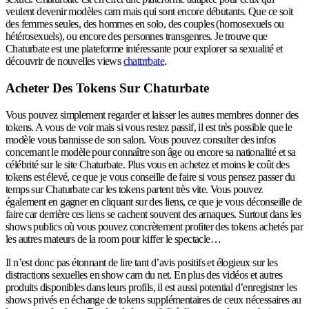
veulent devenir modèles cam mais qui sont encore débutants. Que ce soit
des femmes seules, des hommes en solo, des couples (homosexuels ou
hétérosexuels), ou encore des personnes transgenres. Je trouve que
Chaturbate est une plateforme intéressante pour explorer sa sexualité et
découvrir de nouvelles views
chattrrbate
.
Acheter Des Tokens Sur Chaturbate
Vous pouvez simplement regarder et laisser les autres membres donner des
tokens. A vous de voir mais si vous restez passif, il est très possible que le
modèle vous bannisse de son salon. Vous pouvez consulter des infos
concernant le modèle pour connaître son âge ou encore sa nationalité et sa
célébrité sur le site Chaturbate. Plus vous en achetez et moins le coût des
tokens est élevé, ce que je vous conseille de faire si vous pensez passer du
temps sur Chaturbate car les tokens partent très vite. Vous pouvez
également en gagner en cliquant sur des liens, ce que je vous déconseille de
faire car derrière ces liens se cachent souvent des arnaques. Surtout dans les
shows publics où vous pouvez concrètement profiter des tokens achetés par
les autres mateurs de la room pour kiffer le spectacle…
Il n’est donc pas étonnant de lire tant d’avis positifs et élogieux sur les
distractions sexuelles en show cam du net. En plus des vidéos et autres
produits disponibles dans leurs profils, il est aussi potential d’enregistrer les
shows privés en échange de tokens supplémentaires de ceux nécessaires au