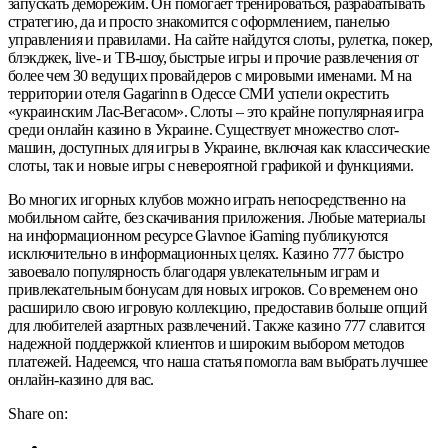
запускать деморежим. Он помогает тренироваться, разрабатывать
стратегию, да и просто знакомится с оформлением, панелью
управления и правилами. На сайте найдутся слоты, рулетка, покер,
блэкджек, live- и ТВ-шоу, быстрые игры и прочие развлечения от
более чем 30 ведущих провайдеров с мировыми именами. М на
территории отеля Gagarinn в Одессе СМИ успели окрестить
«украинским Лас-Вегасом». Слоты – это крайне популярная игра
среди онлайн казино в Украине. Существует множество слот-
машин, доступных для игры в Украине, включая как классические
слоты, так и новые игры с невероятной графикой и функциями.
Во многих игорных клубов можно играть непосредственно на
мобильном сайте, без скачивания приложения. Любые материалы
на информационном ресурсе Glavnoe iGaming публикуются
исключительно в информационных целях. Казино 777 быстро
завоевало популярность благодаря увлекательным играм и
привлекательным бонусам для новых игроков. Со временем оно
расширило свою игровую коллекцию, предоставив больше опций
для любителей азартных развлечений. Также казино 777 славится
надежной поддержкой клиентов и широким выбором методов
платежей. Надеемся, что наша статья помогла вам выбрать лучшее
онлайн-казино для вас.
Share on: