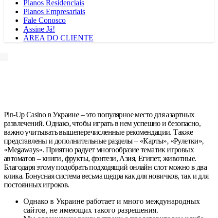
Planos Residenciais
Planos Empresariais
Fale Conosco
Assine Já!
ÁREA DO CLIENTE
Pin-Up Casino в Украине – это популярное место для азартных
развлечений. Однако, чтобы играть в нем успешно и безопасно,
важно учитывать вышеперечисленные рекомендации. Также
представлены и дополнительные разделы – «Карты», «Рулетки»,
«Megaways». Приятно радует многообразие тематик игровых
автоматов – книги, фрукты, фэнтези, Азия, Египет, животные.
Благодаря этому подобрать подходящий онлайн слот можно в два
клика. Бонусная система весьма щедра как для новичков, так и для
постоянных игроков.
Однако в Украине работает и много международных
сайтов, не имеющих такого разрешения.