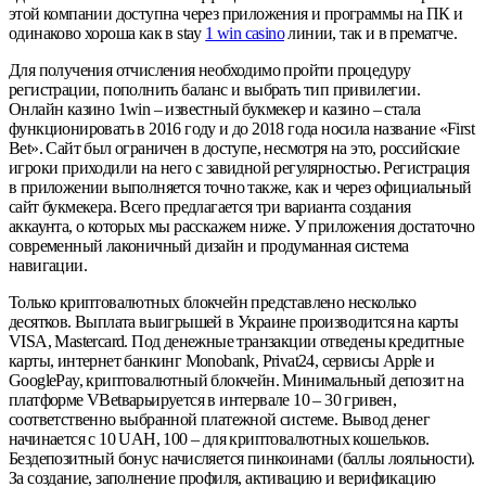
этой компании доступна через приложения и программы на ПК и
одинаково хороша как в stay
1 win casino
линии, так и в прематче.
Для получения отчисления необходимо пройти процедуру
регистрации, пополнить баланс и выбрать тип привилегии.
Онлайн казино 1win – известный букмекер и казино – стала
функционировать в 2016 году и до 2018 года носила название «First
Bet». Сайт был ограничен в доступе, несмотря на это, российские
игроки приходили на него с завидной регулярностью. Регистрация
в приложении выполняется точно также, как и через официальный
сайт букмекера. Всего предлагается три варианта создания
аккаунта, о которых мы расскажем ниже. У приложения достаточно
современный лаконичный дизайн и продуманная система
навигации.
Только криптовалютных блокчейн представлено несколько
десятков. Выплата выигрышей в Украине производится на карты
VISA, Mastercard. Под денежные транзакции отведены кредитные
карты, интернет банкинг Monobank, Privat24, сервисы Apple и
GooglePay, криптовалютный блокчейн. Минимальный депозит на
платформе VBetварьируется в интервале 10 – 30 гривен,
соответственно выбранной платежной системе. Вывод денег
начинается с 10 UAH, 100 – для криптовалютных кошельков.
Бездепозитный бонус начисляется пинкоинами (баллы лояльности).
За создание, заполнение профиля, активацию и верификацию