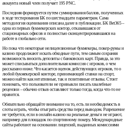
аккаунта новый член получает 195 PNC.
Последняя формируется путем суммирования баллов, полученных
в ходе тестирования БК по шестнадцати параметрам. Сама
методология оценивания описана далее в публикации. БК Bet365 –
одна из первых букмекерских контор, отказавшаяся от
стационарных офисов и полностью сконцентрировавшаяся на
работе в глобально сети.
Но пока что некоторые нелицензионные букмекеры, покер-румы и
казино продолжают искать обходные пути, тем самым сохраняя
возможность вносить депозиты с банковских карт. Правда, за это
может списываться дополнительная комиссия с игроков, о чем
рассказано ниже. Что касается оценок действующих игроков, то о
любой букмекерской конторе, принимающей ставки на спорт,
можно найти как негативные, так и позитивные отзывы. Стоит
понимать, что пользователи не привыкли писать хвалебные
рецензии – обычно отзыв оставляют только тогда, когда что-то не
нравится.
Обязательно обращайте внимание на то, есть ли необходимость в
слоты играть, чтобы отыграть средства перед выводом. Разрешение
не требуется, если в онлайн-казино на реальные деньги не играют,
например для площадок по спортивному покеру. Международные
сайты работают на основании лицензий, выданных комиссиями