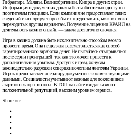
Гибралтара, Мальты, Великобритании, Кипра и других стран.
Информация о документах должна быть обязательно доступна
посетителям площадки. Если компания не предоставляет таких
сведений и игнорирует просьбы их предоставить, можно смело
переходить к другим вариантам. Получение лицензии КРАИЛ на
деятельность казино онлайн — задача достаточно сложная.
Игра в казино должна быть исключительно способом весело
провести время. Она не должна рассматриваться как способ
гарантированного заработка денег. Не пытайтесь отыгрываться
после серии проигрышей, так как это может привести к
дополнительным убыткам. Доступ к играм, бонусам
законодательно разрешен совершеннолетним жителям Украины.
Игрок предоставляет оператору документы с соответствующими
данными. Специалисты учитывают важные для поклонников
азартного жанра нюансы. В ТОП на сайте входят казино с
положительной репутацией, высоким уровнем сервиса.
Share on: