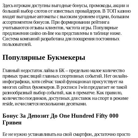
Здесь игрокам доступны выгодные бонусы, промокоды, акции и
большой выбор слотов от известных провайдеров. В ТОП казино
входят выгодные автоматы с высоким уровнем отдачи, большим
ассортиментом бонусов. При формировании рейтинга
учитываются отзывы клиентов, частота игры. Популярные
предложения casino on-line юа представлены в таблице ниже.
Система компаний разработана для поощрения постоянных
пользователей.
Популярные Букмекеры
Главный недостаток лайва в БК – предельно малое количество
прямых трансляций главных спортивных событий. Нет онлайн-
инфографики, хотя сейчас такой функционал присутствует на
многих сайтах букмекеров. В росписи 1win предлагает не такой
разнообразный выбор событий, как в прематче. Как правило,
количество поединков, доступных для ставок на спорт в режиме
reside, исчисляется несколькими десятками.
Бонус За Депозит До One Hundred Fifty 000
Гривен
Ее не нужно устанавливать на свой смартфон, достаточно просто