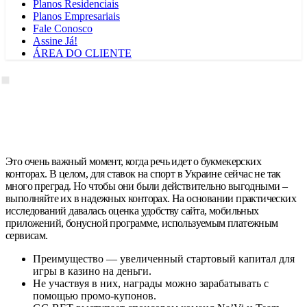
Planos Residenciais
Planos Empresariais
Fale Conosco
Assine Já!
ÁREA DO CLIENTE
Это очень важный момент, когда речь идет о букмекерских
конторах. В целом, для ставок на спорт в Украине сейчас не так
много преград. Но чтобы они были действительно выгодными –
выполняйте их в надежных конторах. На основании практических
исследований давалась оценка удобству сайта, мобильных
приложений, бонусной программе, используемым платежным
сервисам.
Преимущество — увеличенный стартовый капитал для
игры в казино на деньги.
Не участвуя в них, награды можно зарабатывать с
помощью промо-купонов.