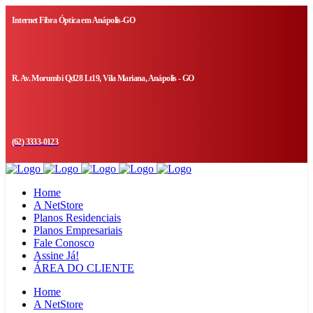
Internet Fibra Óptica em Anápolis-GO
R. Av. Morumbi Qd28 Lt19, Vila Mariana, Anápolis - GO
(62) 3333-0123
Home
A NetStore
Planos Residenciais
Planos Empresariais
Fale Conosco
Assine Já!
ÁREA DO CLIENTE
Home
A NetStore